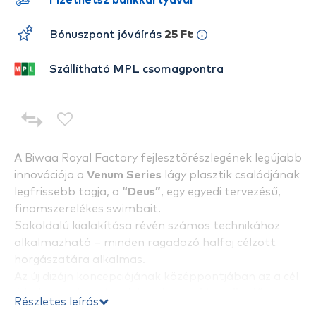
Fizethetsz bankkártyával
Bónuszpont jóváírás
25 Ft
Szállítható MPL csomagpontra
A Biwaa Royal Factory fejlesztőrészlegének legújabb
innovációja a
Venum Series
lágy plasztik családjának
legfrissebb tagja, a
“Deus”
, egy egyedi tervezésű,
finomszerelékes swimbait.
Sokoldalú kialakítása révén számos technikához
alkalmazható – minden ragadozó halfaj célzott
horgászatára alkalmas.
Az új dizájn koncepciójának középpontjában az a cél
állt, hogy a horgászok kezébe egy
kiemelkedő
Részletes leírás
minőségű, hatékony soft swimbaitet
adhassanak. A