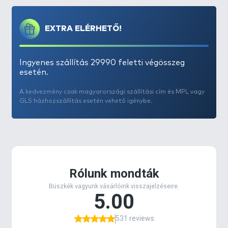
a
nailsúlyok
beillesztését anélkül, hogy a csali
egyensúlya vagy mozgása sérülne.
A Biwaa, mint az iparág egyik vezető műanyag-
EXTRA ELÉRHETŐ!
formulálója, saját
“ECO” anyagkeverékét
használja, amely
ftalát- és BPA-mentes
, mégis
megőrzi azt a
puhaságot és tartósságot
, ami a
Ingyenes szállítás 29990 feletti végösszeg
esetén.
maximális mozgást és élethű akciót biztosítja.
A hatékonyság növelése érdekében a Deus – a teljes
A kedvezmény csak magyarországi szállítási cím és MPL vagy
Venum Series családdal együtt –
természetes
GLS házhozszállítás esetén vehető igénybe.
illatanyagot
is tartalmaz, amelyet a gyártási
folyamat során adnak hozzá. A Biwaa egyedi
B2A
illatanyaga
természetes, garnélából származó,
vízben oldódó attraktor
, amelyet a csali testébe
kevernek, majd a csomagolás előtt kívülről is
vékonyan bevonnak vele. Ez a vízbe oldódó illat
erős
illatnyomot
képez, amely
táplálkozási reflexet és
agresszív kapást
vált ki a ragadozó halakból.
A legapróbb részletekre való odafigyelés teszi a
Deust
páratlanul hatékonnyá tiszta vízben
. A