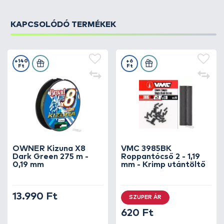
KAPCSOLÓDÓ TERMÉKEK
+140
+6
Ft
Ft
OWNER Kizuna X8
VMC 3985BK
Dark Green 275 m -
Roppantócső 2 - 1,19
0,19 mm
mm - Krimp utántöltő
13.990 Ft
SZUPER ÁR
620 Ft