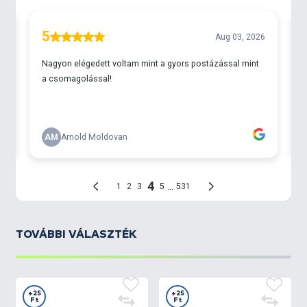
kúpos, lándzsaformájú farok
minden sebességnél
működik, élethűen utánozva a menekülő, sérült hal
mozgását.
Ezt a megtévesztést tovább fokozza a
valósághű
pikkelyminta
, amely még életszerűbb megjelenést
ad a csalinak.
TOVÁBBI VÁLASZTÉK
+25
+25
Ft
Ft