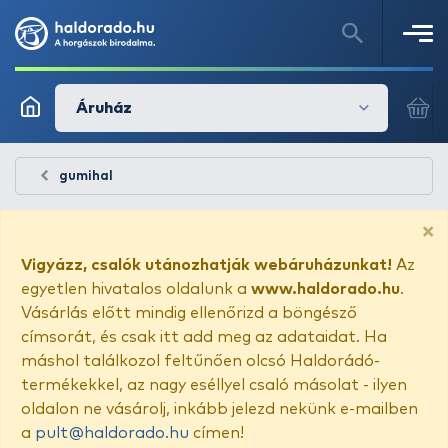
Áruház
gumihal
×
Vigyázz, csalók utánozhatják webáruházunkat!
Az
egyetlen hivatalos oldalunk a
www.haldorado.hu
.
Vásárlás előtt mindig ellenőrizd a böngésző
címsorát, és csak itt add meg az adataidat. Ha
máshol találkozol feltűnően olcsó Haldorádó-
termékekkel, az nagy eséllyel csaló másolat - ilyen
oldalon ne vásárolj, inkább jelezd nekünk e-mailben
a
pult@haldorado.hu
címen!