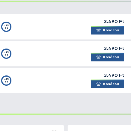
assú bevontatásnál is stabil marad. Tökéletes úszás és a 
s, ánizsos)
k