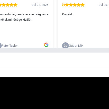
A
s 29990 feletti végösszeg esetén.
c
v