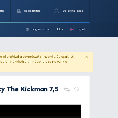
Kedvencek
Kosaram
Regisztráció
Fogási na
ok
ado.hu
. Vásárlás előtt mindig ellenőrizd a böngésző címs
yel csaló másolat - ilyen oldalon ne vásárolj, inkább jel
Rapala
Crushcity The Kickman