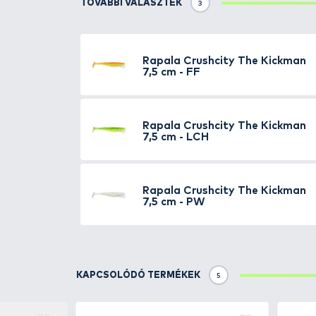
A
Rapala „The Kickman”
akár l
jellemzi ezt a műcsalit.
Sós hasi felület
Erősen aromás anyag (hala
Lágyan verető korong faro
Smart Injection Technology