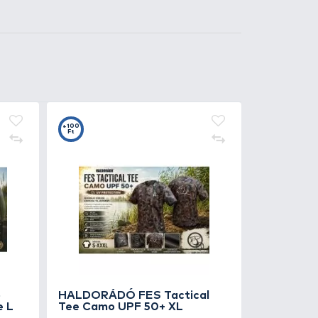
Kosárba
0
+149
t
Ft