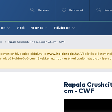
Keresés
Videók
Vizek
Írások
Hasznos
Pályázat
ászata
gumihal
Rapala Crushcity The Kickman 7,5 cm - CWF
uházunkat!
Az egyetlen hivatalos oldalunk a
www.haldor
ozol feltűnően olcsó Haldorádó-termékekkel, az nagy eséll