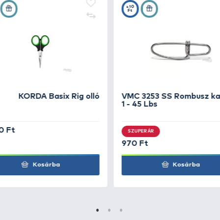
he Kickman
+35
Ft
he Kickman
+35
Ft