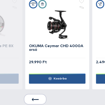
TOVÁBBI VÁLASZTÉK
3
Rapala
Crushcity T
7,5 cm - FF
Rapala
Crushcity T
7,5 cm - LCH