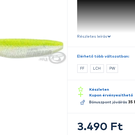
Ré
E
A
ús