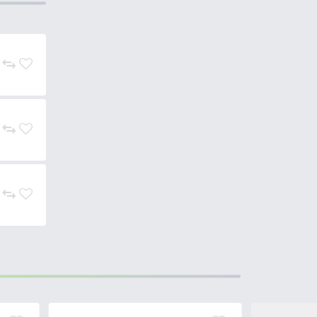
lágy jól mozgó korongfarok