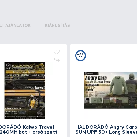
he Kickman
+35
Ft
+25
+1
Ft
F