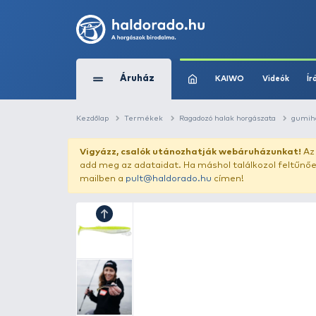
Áruház
KAIWO
Kezdőlap
Termékek
Ragadozó halak horg
Vigyázz, csalók utánozhatják webár
add meg az adataidat. Ha máshol találk
mailben a
pult@haldorado.hu
címen!