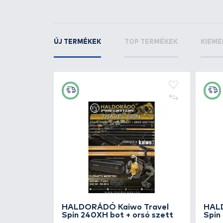
Rapala
Crushcity T
7,5 cm - PW
KAPCSOLÓDÓ TERMÉKEK
5
+300
Ft