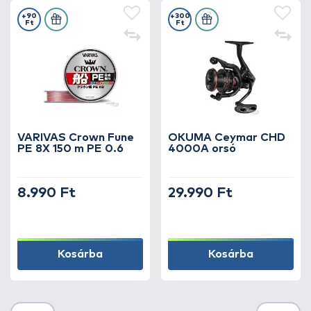
+90
+300
Ft
Ft
VARIVAS Crown Fune
OKUMA Ceymar CHD
PE 8X 150 m PE 0.6
4000A orsó
8.990 Ft
29.990 Ft
Kosárba
Kosárba