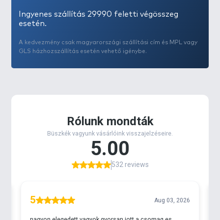
Ingyenes szállítás 29990 feletti végösszeg
esetén.
A kedvezmény csak magyarországi szállítási cím és MPL vagy
GLS házhozszállítás esetén vehető igénybe.