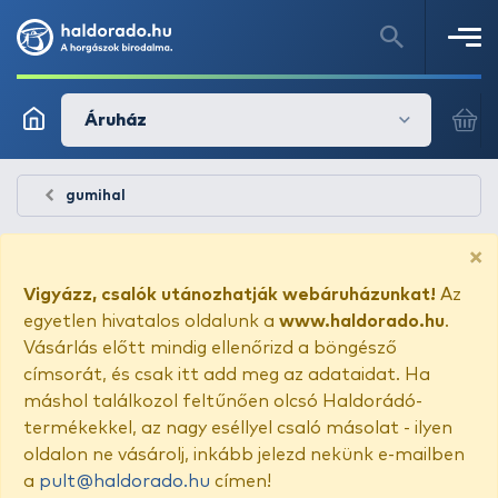
Áruház
gumihal
×
Vigyázz, csalók utánozhatják webáruházunkat!
Az
egyetlen hivatalos oldalunk a
www.haldorado.hu
.
Vásárlás előtt mindig ellenőrizd a böngésző
címsorát, és csak itt add meg az adataidat. Ha
máshol találkozol feltűnően olcsó Haldorádó-
termékekkel, az nagy eséllyel csaló másolat - ilyen
oldalon ne vásárolj, inkább jelezd nekünk e-mailben
a
pult@haldorado.hu
címen!