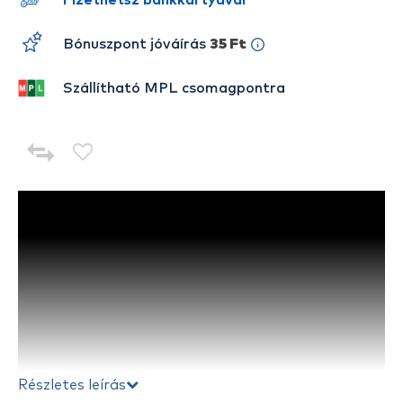
Fizethetsz bankkártyával
Bónuszpont jóváírás
35 Ft
Szállítható MPL csomagpontra
Részletes leírás