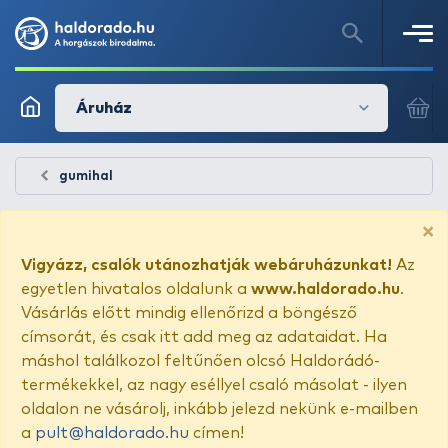
Áruház
gumihal
×
Vigyázz, csalók utánozhatják webáruházunkat!
Az
egyetlen hivatalos oldalunk a
www.haldorado.hu
.
Vásárlás előtt mindig ellenőrizd a böngésző
címsorát, és csak itt add meg az adataidat. Ha
máshol találkozol feltűnően olcsó Haldorádó-
termékekkel, az nagy eséllyel csaló másolat - ilyen
oldalon ne vásárolj, inkább jelezd nekünk e-mailben
a
pult@haldorado.hu
címen!