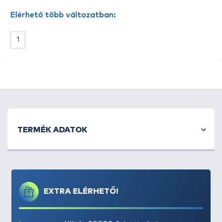
köszönhetően, az egyik legjobb választás lehet
Elérhető több változatban:
akkor, amikor a bevált műcsalijaink már csődöt
mondtak. A műcsali alakja megegyezik a vizeinkben
1
előfurdoló táplálékhal formájával, így nincs olyan
ragadozóhal, amelyet ne lehetne ezzel becsapni.
A legtöbb technikához és halfajhoz ajánljuk!
TERMÉK ADATOK
EXTRA ELÉRHETŐ!