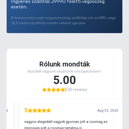
Ingyenes szállítás 29990 feletti végösszeg
esetén.
A kedvezmény csak magyarországi szállítási cím és MPL vagy
GLS házhozszállítás esetén vehető igénybe.