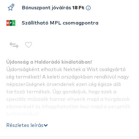
Bónuszpont jóváírás
18 Ft
Szállítható MPL csomagpontra
Újdonság a Haldorádó kínálatában!
Újdonságként elhoztuk Nektek a Wist csaligyártó
cég termékeit! A keleti országokban rendkívül nagy
népszerűségnek örvendenek ezen cég égisze alá
tartozó termékek. Úgy gondoljuk, hogy ezek a
speciális műcsalik hamar elnyerik majd a horgászok
elismerését és kihagyhatatlan lesz majd a pergetők
kelléktárából.
A
Ripper
egy olyan különleges műcsali, amely élethű
Részletes leírás
kialakításának köszönhetően a legtöbb ragadozót
kapásra ingerli. Formájának és vibrációjának