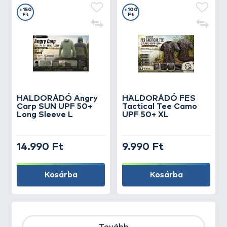
+150
+100
Ft
Ft
HALDORÁDÓ Angry
HALDORÁDÓ FES
Carp SUN UPF 50+
Tactical Tee Camo
Long Sleeve L
UPF 50+ XL
14.990 Ft
9.990 Ft
Kosárba
Kosárba