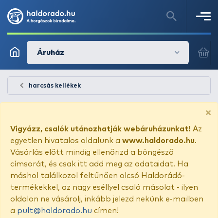
Áruház
harcsás kellékek
×
Vigyázz, csalók utánozhatják webáruházunkat!
Az
egyetlen hivatalos oldalunk a
www.haldorado.hu
.
Vásárlás előtt mindig ellenőrizd a böngésző
címsorát, és csak itt add meg az adataidat. Ha
máshol találkozol feltűnően olcsó Haldorádó-
termékekkel, az nagy eséllyel csaló másolat - ilyen
oldalon ne vásárolj, inkább jelezd nekünk e-mailben
a
pult@haldorado.hu
címen!