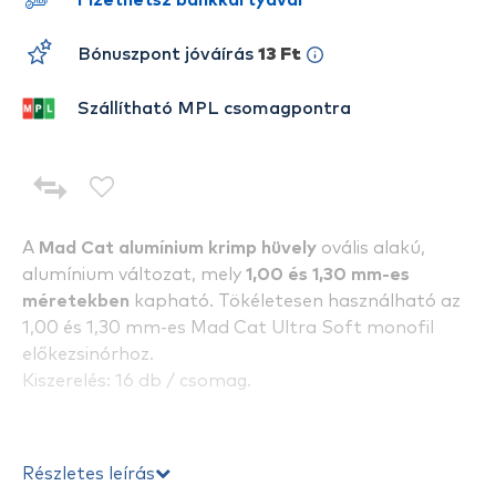
Fizethetsz bankkártyával
Bónuszpont jóváírás
13 Ft
Szállítható MPL csomagpontra
A
Mad Cat alumínium krimp hüvely
ovális alakú,
alumínium változat, mely
1,00 és 1,30 mm-es
méretekben
kapható. Tökéletesen használható az
1,00 és 1,30 mm-es Mad Cat Ultra Soft monofil
előkezsinórhoz.
Kiszerelés: 16 db / csomag.
Részletes leírás