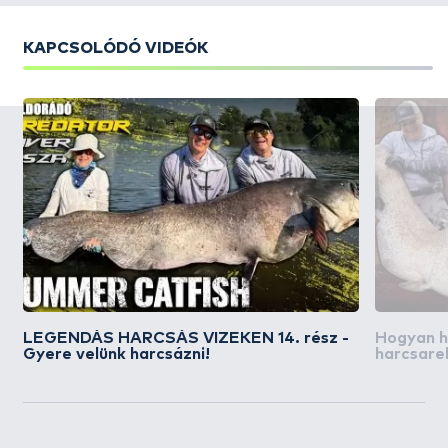
KAPCSOLÓDÓ VIDEÓK
LEGENDÁS HARCSÁS VIZEKEN 14. rész -
Hogyan h
Gyere velünk harcsázni!
harcsare
mintabot