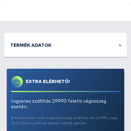
TERMÉK ADATOK
EXTRA ELÉRHETŐ!
Ingyenes szállítás 29990 feletti végösszeg
esetén.
A kedvezmény csak magyarországi szállítási cím és MPL vagy
GLS házhozszállítás esetén vehető igénybe.