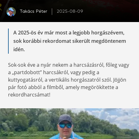
Takács Péter
2025-08-09
A 2025-ös év már most a legjobb horgászévem,
sok korábbi rekordomat sikerült megdöntenem
idén.
Sok-sok éve a nyár nekem a harcsázásról, főleg vagy
a „partdobott” harcsákról, vagy pedig a
kuttyogatásról, a vertikális horgászatról szól. Jöjjön
pár fotó abból a filmből, amely megörökítette a
rekordharcsámat!