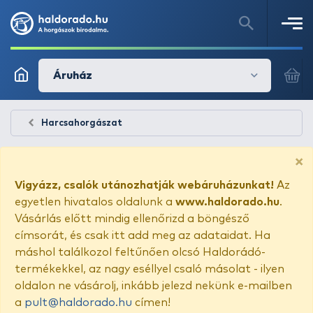
Áruház
Harcsahorgászat
×
Vigyázz, csalók utánozhatják webáruházunkat!
Az
egyetlen hivatalos oldalunk a
www.haldorado.hu
.
Vásárlás előtt mindig ellenőrizd a böngésző
címsorát, és csak itt add meg az adataidat. Ha
máshol találkozol feltűnően olcsó Haldorádó-
termékekkel, az nagy eséllyel csaló másolat - ilyen
oldalon ne vásárolj, inkább jelezd nekünk e-mailben
a
pult@haldorado.hu
címen!