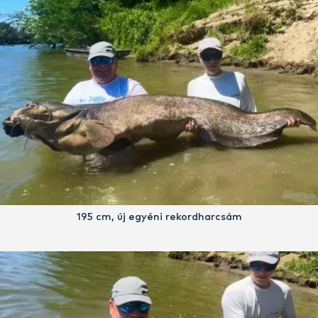
195 cm, új egyéni rekordharcsám