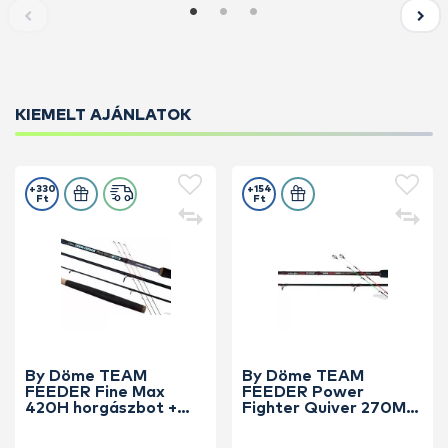
KIEMELT AJÁNLATOK
+330
+154
Ft
Ft
By Döme TEAM
By Döme TEAM
FEEDER Fine Max
FEEDER Power
420H horgászbot +
Fighter Quiver 270M
Dobókesztyű ujj
horgászbot +
Dobókesztyű ujj