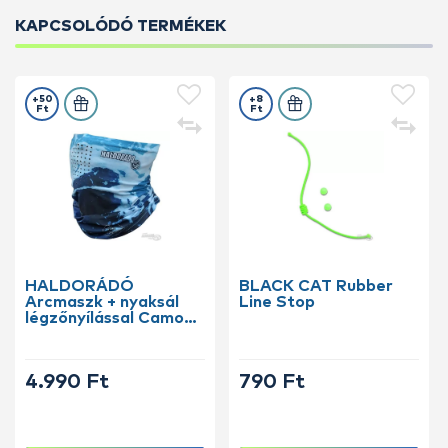
KAPCSOLÓDÓ TERMÉKEK
+50
+8
Ft
Ft
HALDORÁDÓ
BLACK CAT Rubber
Arcmaszk + nyaksál
Line Stop
légzőnyílással Camou
Blue
4.990 Ft
790 Ft