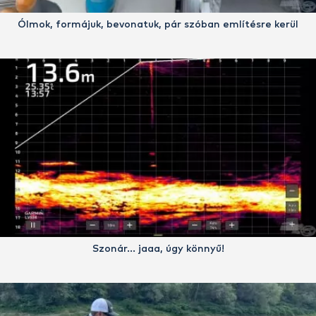
Ólmok, formájuk, bevonatuk, pár szóban említésre kerül
Szonár… jaaa, úgy könnyű!