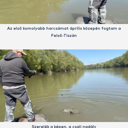
Az első komolyabb harcsámat április közepén fogtam a
Felső-Tiszán
Szerelék a képen, a csali nadály