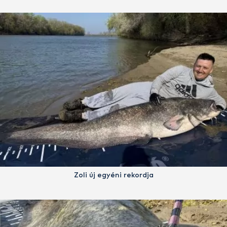
Zoli új egyéni rekordja