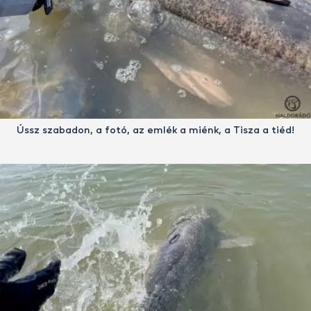
Ússz szabadon, a fotó, az emlék a miénk, a Tisza a tiéd!