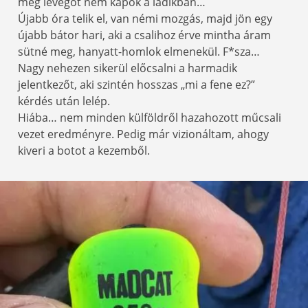
meg levegőt nem kapok a ladikban…
Újabb óra telik el, van némi mozgás, majd jön egy
újabb bátor hari, aki a csalihoz érve mintha áram
sütné meg, hanyatt-homlok elmenekül. F*sza…
Nagy nehezen sikerül előcsalni a harmadik
jelentkezőt, aki szintén hosszas „mi a fene ez?”
kérdés után lelép.
Hiába… nem minden külföldről hazahozott műcsali
vezet eredményre. Pedig már vizionáltam, ahogy
kiveri a botot a kezemből.