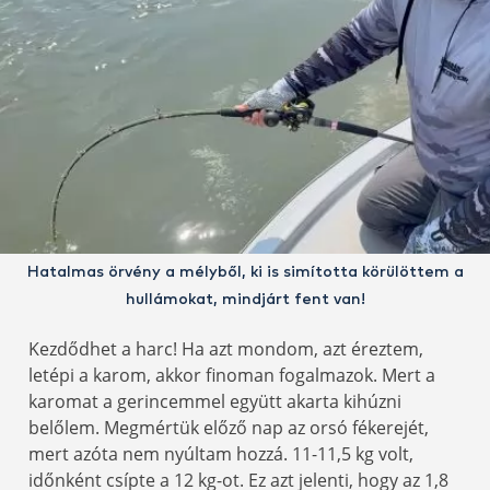
Hatalmas örvény a mélyből, ki is simította körülöttem a
hullámokat, mindjárt fent van!
Kezdődhet a harc! Ha azt mondom, azt éreztem,
letépi a karom, akkor finoman fogalmazok. Mert a
karomat a gerincemmel együtt akarta kihúzni
belőlem. Megmértük előző nap az orsó fékerejét,
mert azóta nem nyúltam hozzá. 11-11,5 kg volt,
időnként csípte a 12 kg-ot. Ez azt jelenti, hogy az 1,8