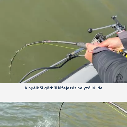
A nyélből görbül kifejezés helytálló ide