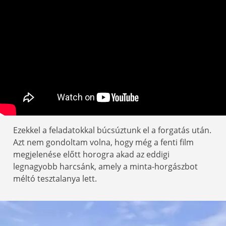
Ezekkel a feladatokkal búcsúztunk el a forgatás után.
Azt nem gondoltam volna, hogy még a fenti film
megjelenése előtt horogra akad az eddigi
legnagyobb harcsánk, amely a minta-horgászbot
méltó tesztalanya lett.