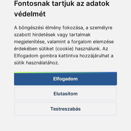
Fontosnak tartjuk az adatok
védelmét
A böngészési élmény fokozása, a személyre
szabott hirdetések vagy tartalmak
megjelenítése, valamint a forgalom elemzése
érdekében sütiket (cookie) használunk. Az
Elfogadom gombra kattintva hozzájárulhat a
Jaaaajjjj, úgy élvezem én a strandot…
sütik használatához.
Hal vissza, én meg ott voltam egy combközépig
Elfogadom
iszapos aláöltözetben… ment a nadrág egy zsákba.
Még jó, hogy nem volt hideg. (Annyira.)
Másfél óra után már azért kezdtem fázni, ezért az
Elutasítom
addig megszáradt normál nadrágom felkerülhetett
rám.
Testreszabás