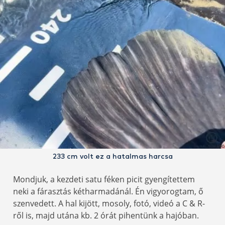
233 cm volt ez a hatalmas harcsa
Mondjuk, a kezdeti satu féken picit gyengítettem
neki a fárasztás kétharmadánál. Én vigyorogtam, ő
szenvedett. A hal kijött, mosoly, fotó, videó a C & R-
ről is, majd utána kb. 2 órát pihentünk a hajóban.