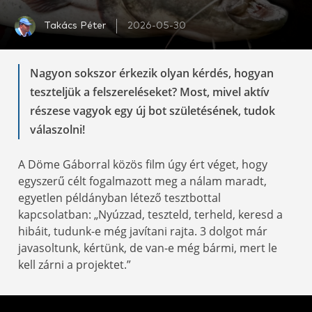
Takács Péter
2026-05-30
Nagyon sokszor érkezik olyan kérdés, hogyan
teszteljük a felszereléseket? Most, mivel aktív
részese vagyok egy új bot születésének, tudok
válaszolni!
A Döme Gáborral közös film úgy ért véget, hogy
egyszerű célt fogalmazott meg a nálam maradt,
egyetlen példányban létező tesztbottal
kapcsolatban: „Nyúzzad, teszteld, terheld, keresd a
hibáit, tudunk-e még javítani rajta. 3 dolgot már
javasoltunk, kértünk, de van-e még bármi, mert le
kell zárni a projektet.”