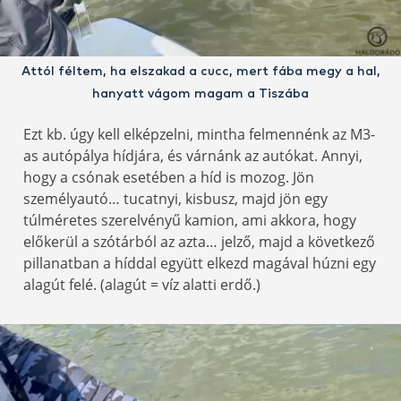
Attól féltem, ha elszakad a cucc, mert fába megy a hal,
hanyatt vágom magam a Tiszába
Ezt kb. úgy kell elképzelni, mintha felmennénk az M3-
as autópálya hídjára, és várnánk az autókat. Annyi,
hogy a csónak esetében a híd is mozog. Jön
személyautó… tucatnyi, kisbusz, majd jön egy
túlméretes szerelvényű kamion, ami akkora, hogy
előkerül a szótárból az azta… jelző, majd a következő
pillanatban a híddal együtt elkezd magával húzni egy
alagút felé. (alagút = víz alatti erdő.)