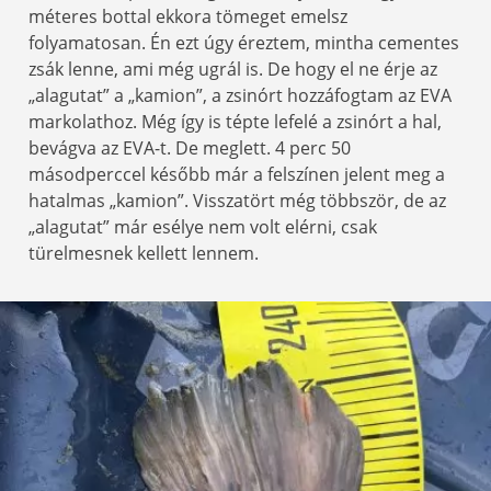
méteres bottal ekkora tömeget emelsz
folyamatosan. Én ezt úgy éreztem, mintha cementes
zsák lenne, ami még ugrál is. De hogy el ne érje az
„alagutat” a „kamion”, a zsinórt hozzáfogtam az EVA
markolathoz. Még így is tépte lefelé a zsinórt a hal,
bevágva az EVA-t. De meglett. 4 perc 50
másodperccel később már a felszínen jelent meg a
hatalmas „kamion”. Visszatört még többször, de az
„alagutat” már esélye nem volt elérni, csak
türelmesnek kellett lennem.