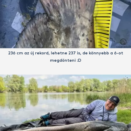
236 cm az új rekord, lehetne 237 is, de könnyebb a 6-ot
megdönteni :D