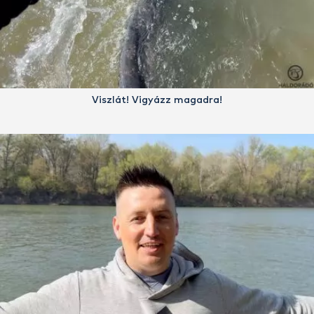
Viszlát! Vigyázz magadra!