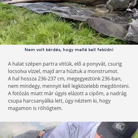
Nem volt kérdés, hogy mellé kell feküdni
A halat szépen partra vittük, elő a ponyvát, csurig
locsolva vízzel, majd arra húztuk a monstrumot.
A hal hossza 236-237 cm, megegyeztünk 236-ban,
nem mindegy, mennyit kell legközelebb megdönteni.
A fotózás miatt már úgyis elázott a cipőm, a nadrág
csupa harcsanyálka lett, úgy néztem ki, hogy
magamon is röhögtem.