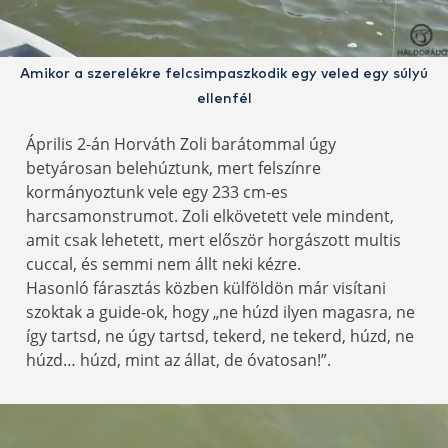
Amikor a szerelékre felcsimpaszkodik egy veled egy súlyú
ellenfél
Április 2-án Horváth Zoli barátommal úgy
betyárosan belehúztunk, mert felszínre
kormányoztunk vele egy 233 cm-es
harcsamonstrumot. Zoli elkövetett vele mindent,
amit csak lehetett, mert először horgászott multis
cuccal, és semmi nem állt neki kézre.
Hasonló fárasztás közben külföldön már visítani
szoktak a guide-ok, hogy „ne húzd ilyen magasra, ne
így tartsd, ne úgy tartsd, tekerd, ne tekerd, húzd, ne
húzd… húzd, mint az állat, de óvatosan!”.