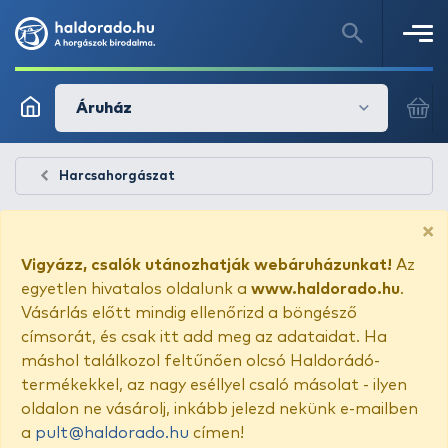
Áruház
Harcsahorgászat
×
Vigyázz, csalók utánozhatják webáruházunkat!
Az
egyetlen hivatalos oldalunk a
www.haldorado.hu
.
Vásárlás előtt mindig ellenőrizd a böngésző
címsorát, és csak itt add meg az adataidat. Ha
máshol találkozol feltűnően olcsó Haldorádó-
termékekkel, az nagy eséllyel csaló másolat - ilyen
oldalon ne vásárolj, inkább jelezd nekünk e-mailben
a
pult@haldorado.hu
címen!