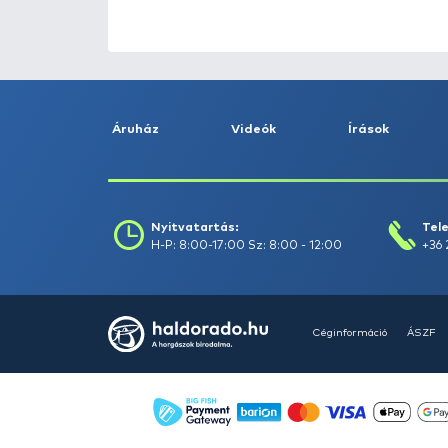
HALDORÁDÓ Kaiwo Travel
Spin 240XH bot + orsó szett
Ajánlatot kérek