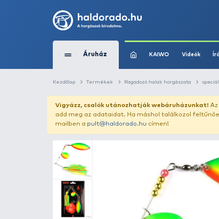
Áruház
KAIWO
Kezdőlap
Termékek
Ragadozó halak horg
Vigyázz, csalók utánozhatják webár
add meg az adataidat. Ha máshol találk
mailben a
pult@haldorado.hu
címen!