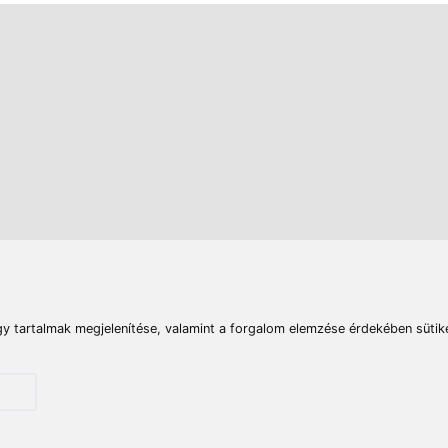
rások
Vizek
Termékösszehasonlít
Telefon:
E-mail:
+36 20 945 7758
pult@haldorado.hu
máció
ÁSZF
Adatkezelési tájékoztató
Impresszum
Akadá
© 2026 Haldorado.hu