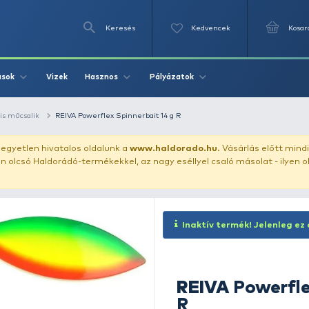
Keresés
Videók
Vizek
Írások
Hasznos
Pályázat
ászata
speciális műcsalik
REIVA Powerflex Spinnerbait 14 g R
uházunkat!
Az egyetlen hivatalos oldalunk a
www.haldor
ozol feltűnően olcsó Haldorádó-termékekkel, az nagy eséll