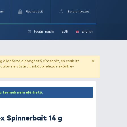
Kedvencek
Kosaram
Regisztráció
Fogási na
ok
ado.hu
. Vásárlás előtt mindig ellenőrizd a böngésző címs
yel csaló másolat - ilyen oldalon ne vásárolj, inkább jel
Inaktív termék! Jelenleg ez a termék nem elérhető.