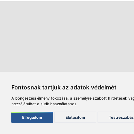
Áruház
Videók
Í
Nyitvatartás:
H-P: 8:00-17:00
Sz: 8:00 - 12:00
Céginfor