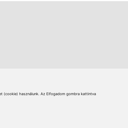
ás
Cím:
6400 Kiskunhalas, Széchenyi út 49.
lymentesítési nyilatkozat
Elállás