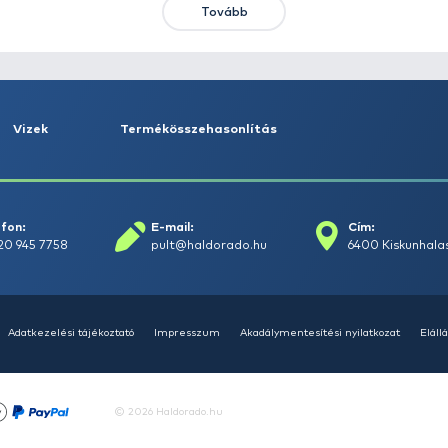
HALDORÁDÓ Kaiwo Travel
HA
Spin 240MH bot + orsó szett
SU
14
Ajánlatot kérek
Tovább