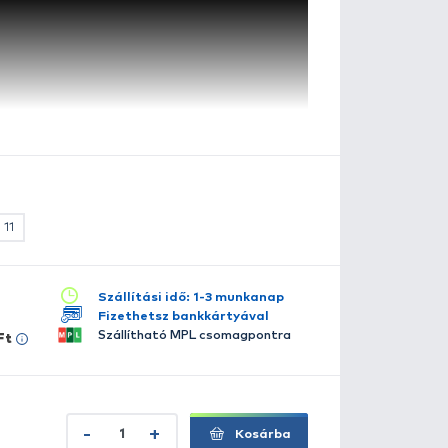
BFL
szletes leírás
lérhető több változatban:
 Rapala Tail Dancer extrém mélyre törő változata. Az egy
7
7
11
11
11
11
apala wobbler, melyet egy extra hosszú, ehhez a wobbler
emezzel láttak el. Prémium minőségű VMC Pyramid Point