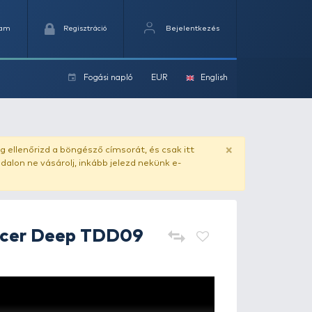
Kedvencek
Kosaram
Regisztráció
Fogási na
ok
ado.hu
. Vásárlás előtt mindig ellenőrizd a böngésző címs
yel csaló másolat - ilyen oldalon ne vásárolj, inkább jel
Rapala
Tail Dancer Deep TDD