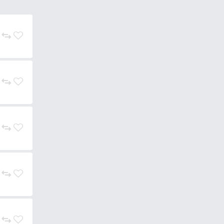
obbler, melyet egy extra hosszú,
d Point, horgának köszönhető,