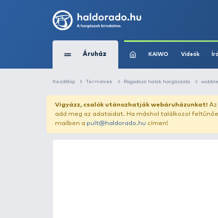
Áruház
KAIWO
Kezdőlap
Termékek
Ragadozó halak horg
Vigyázz, csalók utánozhatják webár
add meg az adataidat. Ha máshol találk
mailben a
pult@haldorado.hu
címen!