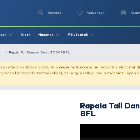
Keresés
Videók
Vizek
Írások
Hasznos
Pályázat
ászata
wobbler
Rapala Tail Dancer Deep TDD09 BFL
uházunkat!
Az egyetlen hivatalos oldalunk a
www.haldor
ozol feltűnően olcsó Haldorádó-termékekkel, az nagy eséll