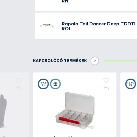
TOVÁBBI VÁLASZTÉK
6
Rapala
Tail Dancer 
TDD07BFL
Rapala
Tail Dancer 
TDD07RH
Rapala
Tail Dancer
BFL