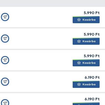
yre törő változata. Az egyik legmélyebbre törő Rapala w
erelő lemezzel láttak el. Prémium minőségű VMC Pyrami