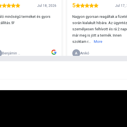
A
s 29990 feletti végösszeg esetén.
c
v