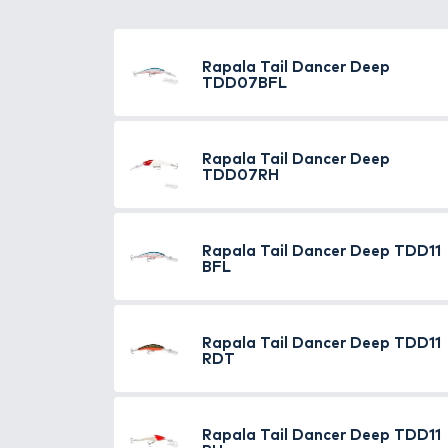
A Rapala Tail Dancer extrém mél
ehhez a wobblerhez tervezett t
hogy biztosan akad.
Hossz: 9 cm
Súly: 13 g