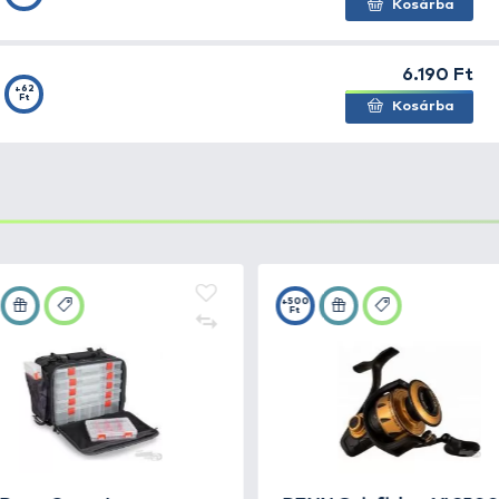
Deep
+60
Ft
Deep
+60
Ft
 Deep TDD11
+60
Ft