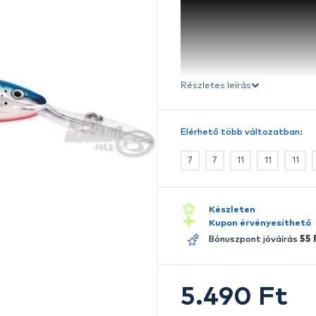
Ré
E
A
R
l