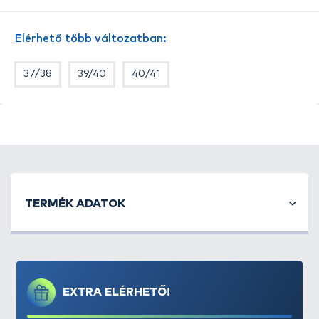
marad.
A
csúszásmentes, bordázott talp
stabil tapadást
Elérhető több változatban:
biztosít havas, saras vagy jeges felületeken, míg a
megerősített sarokrész és orr-rész
növeli a
37/38
39/40
40/41
tartósságot és a védelemet. A
khaki szín
diszkrét,
természetközeli megjelenést kölcsönöz, ezért a
Demar Luna csizma
ideális horgászathoz,
vadászathoz, túrázáshoz és mindennapi téli
viseletre
is.
Kapható méretek: 37/38, 38/39, 39/40, 40/41
TERMÉK ADATOK
EXTRA ELÉRHETŐ!