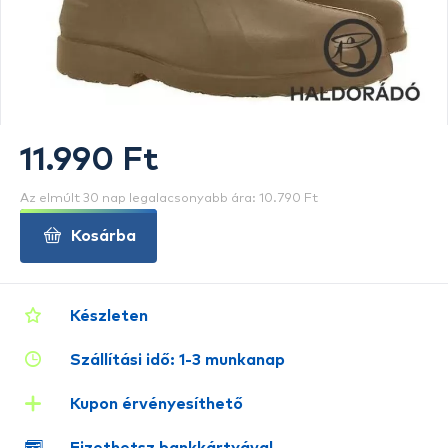
11.990 Ft
Az elmúlt 30 nap legalacsonyabb ára: 10.790 Ft
Kosárba
Készleten
Szállítási idő: 1-3 munkanap
Kupon érvényesíthető