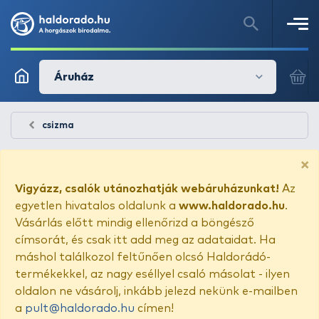
Áruház
csizma
×
Vigyázz, csalók utánozhatják webáruházunkat!
Az
egyetlen hivatalos oldalunk a
www.haldorado.hu
.
Vásárlás előtt mindig ellenőrizd a böngésző
címsorát, és csak itt add meg az adataidat. Ha
máshol találkozol feltűnően olcsó Haldorádó-
termékekkel, az nagy eséllyel csaló másolat - ilyen
oldalon ne vásárolj, inkább jelezd nekünk e-mailben
a
pult@haldorado.hu
címen!