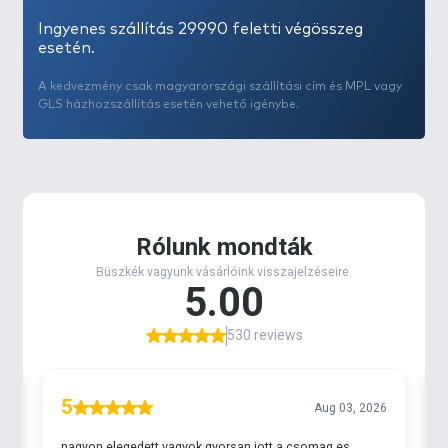
Ingyenes szállítás 29990 feletti végösszeg
esetén.
A kedvezmény csak magyarországi szállítási cím és MPL vagy
GLS házhozszállítás esetén vehető igénybe.