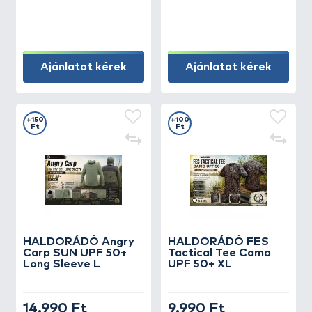
Ajánlatot kérek
Ajánlatot kérek
+150
+100
Ft
Ft
HALDORÁDÓ Angry
HALDORÁDÓ FES
Carp SUN UPF 50+
Tactical Tee Camo
Long Sleeve L
UPF 50+ XL
14.990 Ft
9.990 Ft