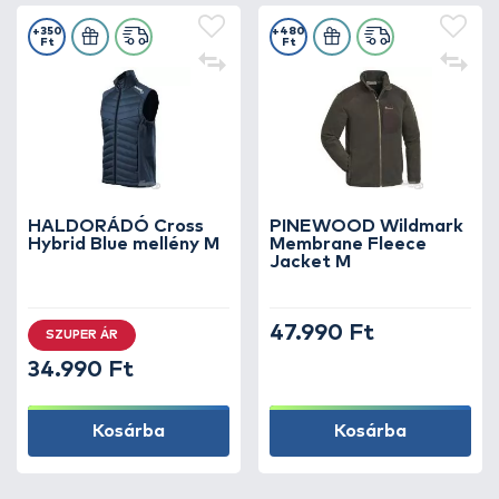
+350
+480
Ft
Ft
HALDORÁDÓ Cross
PINEWOOD Wildmark
Hybrid Blue mellény M
Membrane Fleece
Jacket M
47.990 Ft
SZUPER ÁR
34.990 Ft
Kosárba
Kosárba