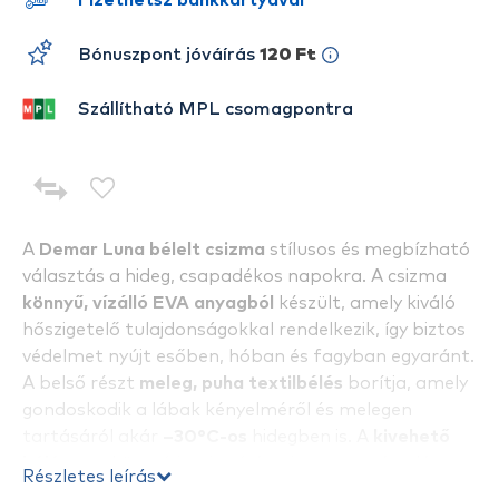
Fizethetsz bankkártyával
Bónuszpont jóváírás
120 Ft
Szállítható MPL csomagpontra
A
Demar Luna bélelt csizma
stílusos és megbízható
választás a hideg, csapadékos napokra. A csizma
könnyű, vízálló EVA anyagból
készült, amely kiváló
hőszigetelő tulajdonságokkal rendelkezik, így biztos
védelmet nyújt esőben, hóban és fagyban egyaránt.
A belső részt
meleg, puha textilbélés
borítja, amely
gondoskodik a lábak kényelméről és melegen
tartásáról akár
–30°C-os
hidegben is. A
kivehető
bélés
megkönnyíti a tisztítást és gyors száradást
Részletes leírás
biztosít, így a csizma mindig higiénikus és friss