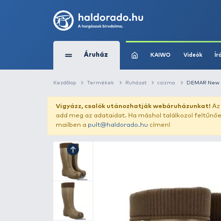
Áruház
KAIWO
Kezdőlap
Termékek
Ruházat
csizma
Vigyázz, csalók utánozhatják webár
add meg az adataidat. Ha máshol találk
mailben a
pult@haldorado.hu
címen!