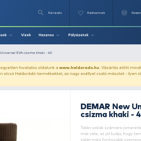
Keresés
Videók
Vizek
Írások
Hasznos
Pályázat
DEMAR New Universal EVA csizma khaki - 40
uházunkat!
Az egyetlen hivatalos oldalunk a
www.haldor
ozol feltűnően olcsó Haldorádó-termékekkel, az nagy eséll