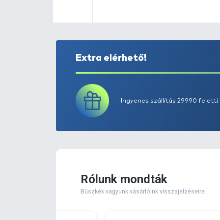
Extra elérhető!