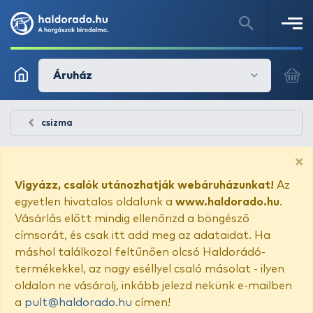
Áruház
csizma
×
Vigyázz, csalók utánozhatják webáruházunkat!
Az
egyetlen hivatalos oldalunk a
www.haldorado.hu
.
Vásárlás előtt mindig ellenőrizd a böngésző
címsorát, és csak itt add meg az adataidat. Ha
máshol találkozol feltűnően olcsó Haldorádó-
termékekkel, az nagy eséllyel csaló másolat - ilyen
oldalon ne vásárolj, inkább jelezd nekünk e-mailben
a
pult@haldorado.hu
címen!