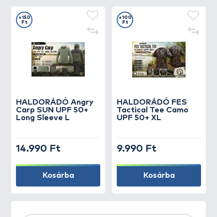
+150
+100
Ft
Ft
HALDORÁDÓ Angry
HALDORÁDÓ FES
Carp SUN UPF 50+
Tactical Tee Camo
Long Sleeve L
UPF 50+ XL
14.990 Ft
9.990 Ft
Kosárba
Kosárba