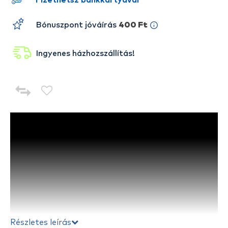
Fizethetsz bankkártyával
Bónuszpont jóváírás
400 Ft
Ingyenes házhozszállítás!
Részletes leírás