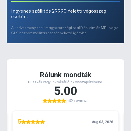
Ingyenes szállítás 29990 feletti végösszeg
esetén.
A kedvezmény csak magyarországi szállítási cím és MPL vagy
GLS házhozszállítás esetén vehető igénybe.