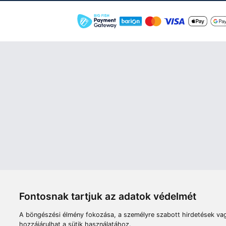
Áruház
Videók
Í
Nyitvatartás:
H-P: 8:00-17:00
Sz: 8:00 - 12:00
Céginfor