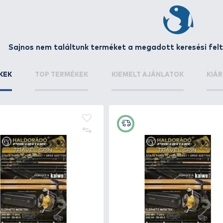
gászok számára is vannak UV álló ruházatok, melyek véde
Sajnos nem találtunk terméket a 
ÚJ TERMÉKEK
TOP TERMÉKEK
KIEME