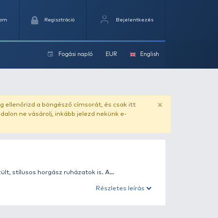
Kedvencek
Kosaram
Regisztráció
Fogási na
ok
ado.hu
. Vásárlás előtt mindig ellenőrizd a böngésző címs
yel csaló másolat - ilyen oldalon ne vásárolj, inkább jel
ó minőségű anyagokból készült, stílusos horgász ruházat