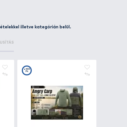
lmet nyújtanak a nap káros sugarai ellen.
megadott keresési feltételekkel illetve kategór
LT AJÁNLATOK
KIÁRUSÍTÁS
+150
Ft