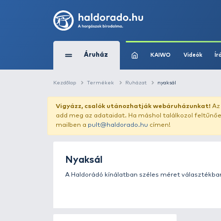
Áruház
KAIWO
Kezdőlap
Termékek
Ruházat
nyaksál
Vigyázz, csalók utánozhatják webár
add meg az adataidat. Ha máshol találk
mailben a
pult@haldorado.hu
címen!
Nyaksál
A Haldorádó kínálatban széles mére