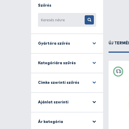
ragadozóhalas, feeder és bojlis hor
Szűrés
Gyártóra szűrés
Kategóriára szűrés