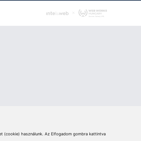
ás
Cím:
6400 Kiskunhalas, Széchenyi út 49.
lymentesítési nyilatkozat
Elállás