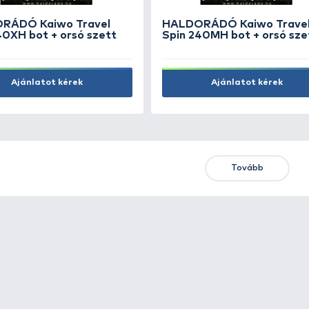
HALDORÁDÓ Kaiwo Travel
HAL
Spin 240XH bot + orsó szett
Spin
Ajánlatot kérek