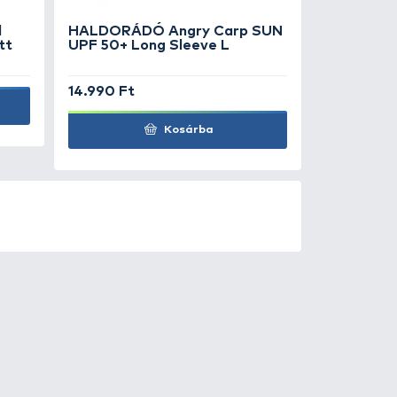
DORÁDÓ Kaiwo Travel
HALDORÁDÓ 
 240MH bot + orsó szett
UPF 50+ Lon
14.990 Ft
Ajánlatot kérek