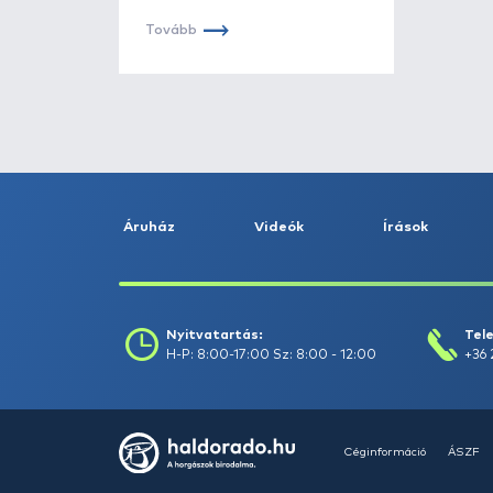
Haldorádó
Katalógus
Megjelent a Haldorádó 2026
termékkatalógus, lapozz bele!
Tovább