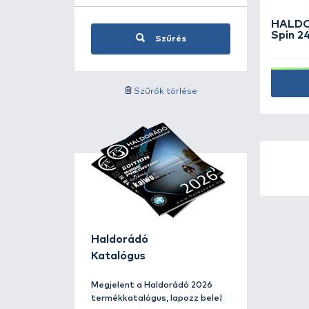
Címke szerinti szűrés
Ajánlat szerinti
Ár kategória
Szűrés
Szűrők törlése