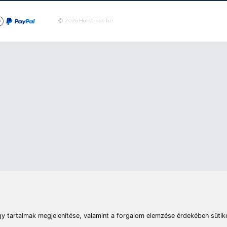
rások
Vizek
Termékösszehasonlít
Telefon:
E-mail:
+36 20 945 7758
pult@haldorado.hu
máció
ÁSZF
Adatkezelési tájékoztató
Impresszum
Akadá