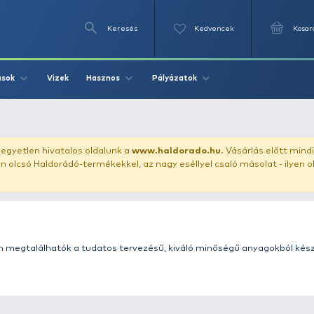
Keresés
Videók
Vizek
Írások
Hasznos
Pályázat
uházunkat!
Az egyetlen hivatalos oldalunk a
www.haldor
ozol feltűnően olcsó Haldorádó-termékekkel, az nagy eséll
t választékban megtalálhatók a tudatos tervezésű, kivál