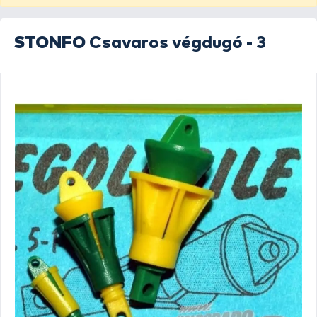
STONFO
Csavaros végdugó - 3