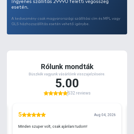
Ingyenes szállítás 29990 feletti végösszeg
esetén.
A kedvezmény csak magyarországi szállítási cím és MPL vagy
GLS házhozszállítás esetén vehető igénybe.