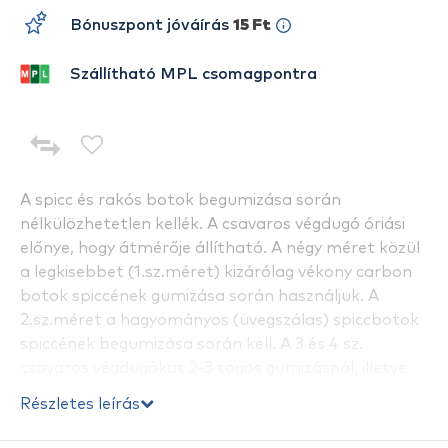
Bónuszpont jóváírás
15 Ft
Szállítható MPL csomagpontra
A spicc és rakós botok begumizása során
nélkülözhetetlen kellék. A csavaros végdugó óriási
előnye, hogy átmérője állítható. A négy méret közül
a legkisebbet (1.sz.méret) kizárólag vékony carbon
botok spiccének gumizása során használjuk. A
2.sz.méret a hagyományos (üvegszálas) spiccbotok
spiccének begumizása során kell. A 3 és 4 sz.
csavaros végdugókat 2-3 tagos gumizásnál, illetve
rakós botok 2 tagra történő gumizása során
Részletes leírás
használjuk.