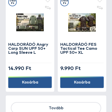
+150
+100
Ft
Ft
HALDORÁDÓ Angry
HALDORÁDÓ FES
Carp SUN UPF 50+
Tactical Tee Camo
Long Sleeve L
UPF 50+ XL
14.990 Ft
9.990 Ft
Kosárba
Kosárba
Tovább