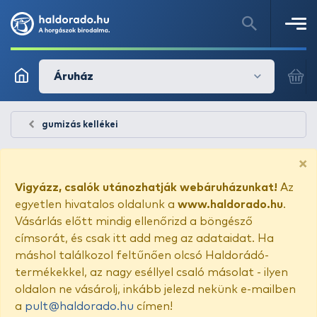
Áruház
gumizás kellékei
×
Vigyázz, csalók utánozhatják webáruházunkat!
Az
egyetlen hivatalos oldalunk a
www.haldorado.hu
.
Vásárlás előtt mindig ellenőrizd a böngésző
címsorát, és csak itt add meg az adataidat. Ha
máshol találkozol feltűnően olcsó Haldorádó-
termékekkel, az nagy eséllyel csaló másolat - ilyen
oldalon ne vásárolj, inkább jelezd nekünk e-mailben
a
pult@haldorado.hu
címen!