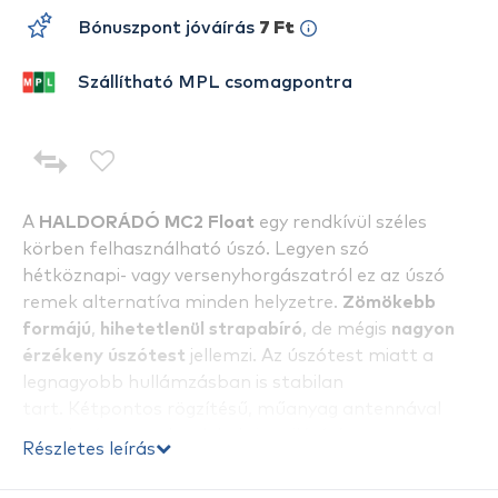
Bónuszpont jóváírás
7 Ft
Szállítható MPL csomagpontra
A
HALDORÁDÓ MC2 Float
egy rendkívül széles
körben felhasználható úszó. Legyen szó
hétköznapi- vagy versenyhorgászatról ez az úszó
remek alternatíva minden helyzetre.
Zömökebb
formájú
,
hihetetlenül strapabíró
, de mégis
nagyon
érzékeny úszótest
jellemzi. Az úszótest miatt a
legnagyobb hullámzásban is stabilan
tart. Kétpontos rögzítésű, műanyag antennával
szerelt típus, melynek helyére világítópatron
Részletes leírás
helyezhető. A széles méretválasztéknak
köszönhetően keszeg- és pontyhorgászathoz