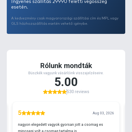
Ingyenes szállítás 29990 feletti végösszeg
esetén.
A kedvezmény csak magyarországi szállítási cím és MPL vagy
GLS házhozszállítás esetén vehető igénybe.