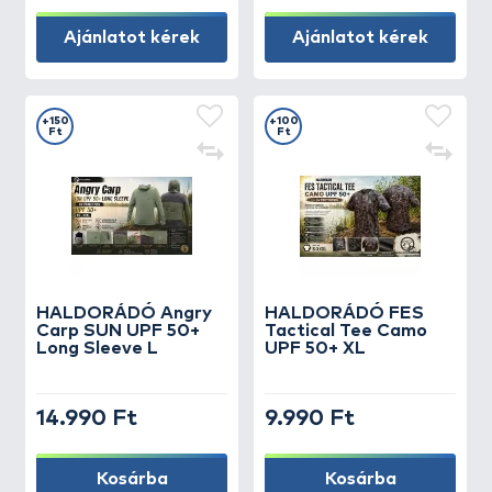
Ajánlatot kérek
Ajánlatot kérek
+150
+100
Ft
Ft
HALDORÁDÓ Angry
HALDORÁDÓ FES
Carp SUN UPF 50+
Tactical Tee Camo
Long Sleeve L
UPF 50+ XL
14.990 Ft
9.990 Ft
Kosárba
Kosárba