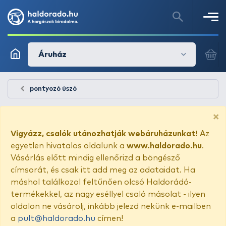
Áruház
pontyozó úszó
×
Vigyázz, csalók utánozhatják webáruházunkat!
Az
egyetlen hivatalos oldalunk a
www.haldorado.hu
.
Vásárlás előtt mindig ellenőrizd a böngésző
címsorát, és csak itt add meg az adataidat. Ha
máshol találkozol feltűnően olcsó Haldorádó-
termékekkel, az nagy eséllyel csaló másolat - ilyen
oldalon ne vásárolj, inkább jelezd nekünk e-mailben
a
pult@haldorado.hu
címen!