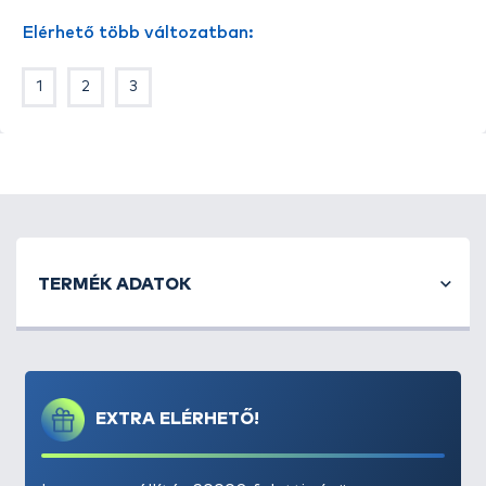
egyaránt ajánljuk.
Elérhető több változatban:
1
2
3
TERMÉK ADATOK
EXTRA ELÉRHETŐ!