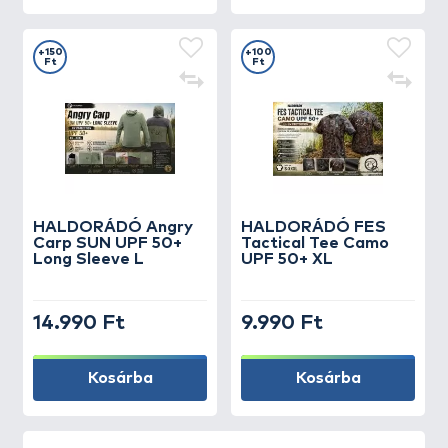
+150
+100
Ft
Ft
HALDORÁDÓ Angry
HALDORÁDÓ FES
Carp SUN UPF 50+
Tactical Tee Camo
Long Sleeve L
UPF 50+ XL
14.990 Ft
9.990 Ft
Kosárba
Kosárba