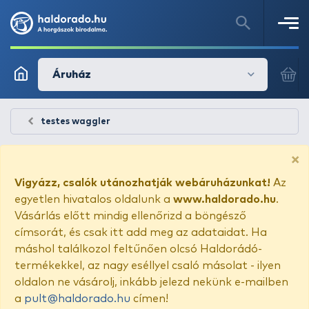
Áruház
testes waggler
×
Vigyázz, csalók utánozhatják webáruházunkat!
Az
egyetlen hivatalos oldalunk a
www.haldorado.hu
.
Vásárlás előtt mindig ellenőrizd a böngésző
címsorát, és csak itt add meg az adataidat. Ha
máshol találkozol feltűnően olcsó Haldorádó-
termékekkel, az nagy eséllyel csaló másolat - ilyen
oldalon ne vásárolj, inkább jelezd nekünk e-mailben
a
pult@haldorado.hu
címen!