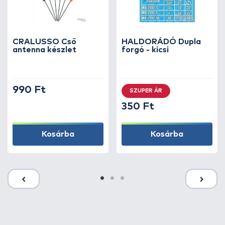
CRALUSSO Cső
HALDORÁDÓ Dupla
antenna készlet
forgó - kicsi
990 Ft
SZUPER ÁR
350 Ft
Kosárba
Kosárba