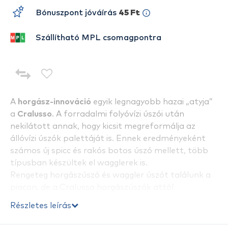
Bónuszpont jóváírás
45 Ft
Szállítható MPL csomagpontra
A
horgász-innováció
egyik legnagyobb hazai „atyja”
a
Cralusso
. A forradalmi folyóvízi úszói után
nekilátott annak, hogy kicsit megreformálja az
állóvízi úszók palettáját is. Ennek eredményeként
számos új spicc és rakós botos úszó mellett, több
típusban készültek el wagglerek is.
Rengeteg horgászúszó és waggler úszót találunk a
piacon, de a Cralusso horgászúszók attól
különlegesek, hogy a horgászok különféle gyakorlati
Részletes leírás
problémáira kínálnak megoldást.
A
Cralusso legújabb innovációjának, a HELIO