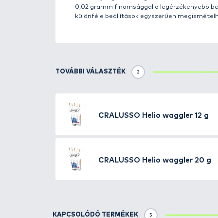
tökéletesítették.
A
HELIO waggler
horgászúszók 
tökéletesebb működés érdekéb
A HELIO waggler horgászúszó, a
Ebben az úszóban a legsikerese
-
szabadalmazott
, gyors, ante
-
kombinált
ólom-wolfram
súly
-
héliummal töltött
horgászúszó
-
golf aerodinamikai felület
, 
- adapter
antennarendszer
;
- egyedülálló PUR technológiáva
A fenti fejlesztések eredménye
nagyméretű 18-20-25-30 grammos
várható
nagyobb terhelések mi
beépítve
, mely bírja az extrém i
Az új héliummal töltött antenn
mint 25 féle, különböző átmérő
megváltozott körülményekhez i
színű, átmérőjű, érzékenységű h