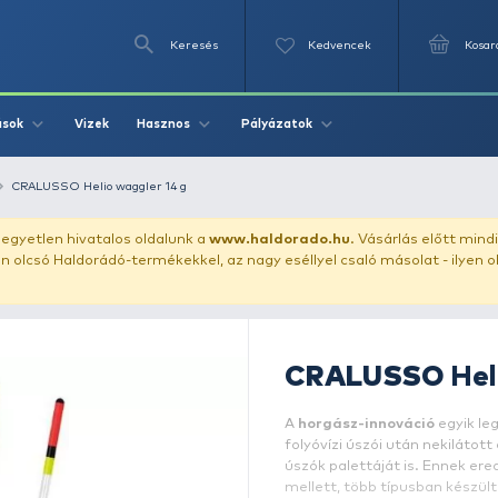
Keresés
Videók
Vizek
Írások
Hasznos
Pályázat
testes waggler
CRALUSSO Helio waggler 14 g
uházunkat!
Az egyetlen hivatalos oldalunk a
www.haldor
ozol feltűnően olcsó Haldorádó-termékekkel, az nagy eséll