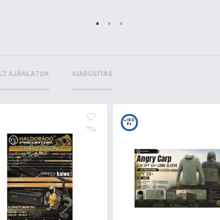
+45
ggler 20 g
Ft
+9
+
Ft
F