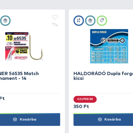
re a típusra is
1 év garanciát vállal
, az egyedi gyártást
önhetően.
zerrel
, nemcsak az úszó besúlyozást gyorsíthatjuk meg
 beállítását is elvégezhetjük.
Az úszó rendkívüli preci
kenyebb beállítást is elérhetjük! Fontos a kalibráción t
n megismételhetők, visszaállíthatók!
+45
ggler 12 g
Ft