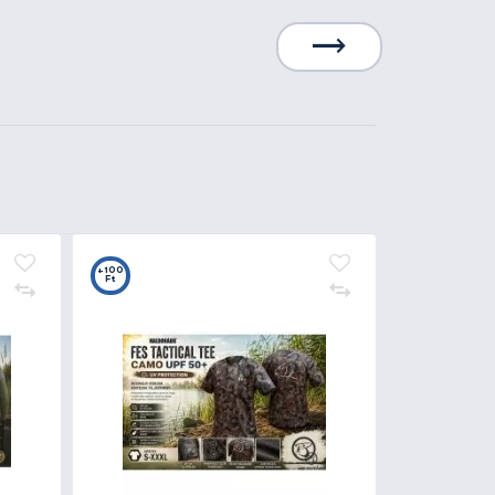
4.490 Ft
Kosárba
4
+10
t
Ft