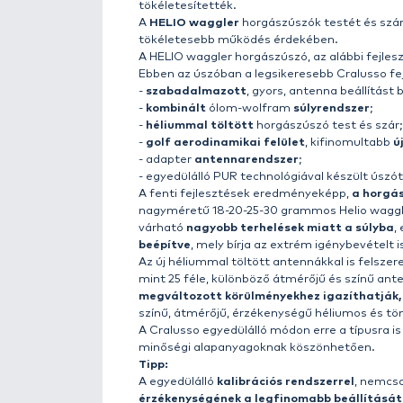
Részletek
A
horgász-innováció
egyik legn
kicsit megreformálja az állóvízi
több típusban készültek el waggl
Rengeteg horgászúszó és waggler
horgászok különféle gyakorlati 
A
Cralusso legújabb innováci
kompromisszumokat, tökéletesség
működő megoldásokat egy újabb