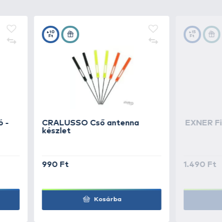
echnológiának és a felhasznált
, hanem
az antenna
zitásnak köszönhetően, 0,01-
alálható skála segítségével a
4.490 Ft
Kosárba