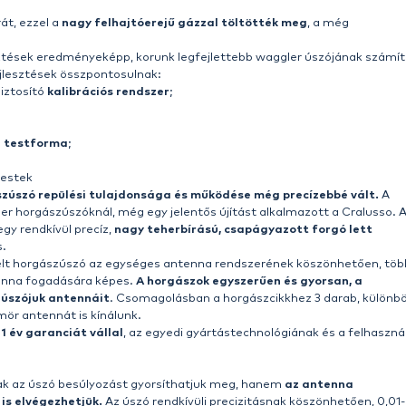
agyobb hazai „atyja” a
Cralusso
. A forradalmi folyóvízi ú
 úszók palettáját is. Ennek eredményeként számos új spic
erek is.
 úszót találunk a piacon, de a Cralusso horgászúszók at
problémáira kínálnak megoldást.
ójának, a HELIO waggler horgászúszónak megalkotásá
re törekedtek minden területen! A már jól bevált, Cralu
 testformával és egy rendkívül könnyű anyag, a
HÉLIU