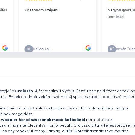
s 29990 feletti végösszeg esetén.
c
k
v
T
A
g
b
0
Fo
e