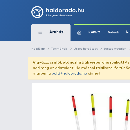
Áruház
KAIWO
Kezdőlap
Termékek
Úszós horgászat
Vigyázz, csalók utánozhatják webár
add meg az adataidat. Ha máshol találk
mailben a
pult@haldorado.hu
címen!