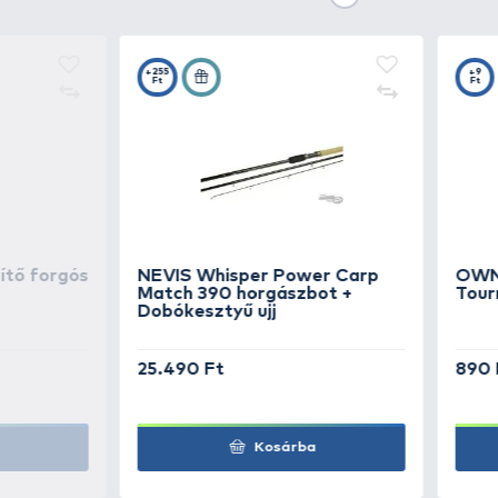
A Cralusso egyedülálló módon er
minőségi alapanyagoknak kösz
Tipp:
A egyedülálló
kalibrációs rends
érzékenységének a legfinomabb
0,02 gramm finomsággal a legérzé
különféle beállítások egyszerűe
TOVÁBBI VÁLASZTÉK
2
CRALUSSO
Helio wa