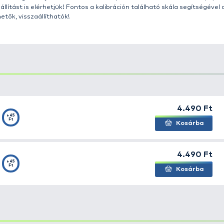
testét és szárát, ezzel a
nagy felhajtóerejű gázzal tö
en.
z alábbi fejlesztések eredményeképp, korunk legfejlette
bb Cralusso fejlesztések összpontosulnak:
nna beállítást biztosító
kalibrációs rendszer
;
rendszer
;
 test és szár;
kifinomultabb
új testforma
;
l készült úszótestek
képp,
a horgászúszó repülési tulajdonsága és működés
 Helio waggler horgászúszóknál, még egy jelentős újítá
att a súlyba
, egy rendkívül precíz,
nagy teherbírású, cs
génybevételt is.
ákkal is felszerelt horgászúszó az egységes antenna re
jű és színű antenna fogadására képes.
A horgászok egysz
gazíthatják, úszójuk antennáit
. Csomagolásban a hor
éliumos és tömör antennát is kínálunk.