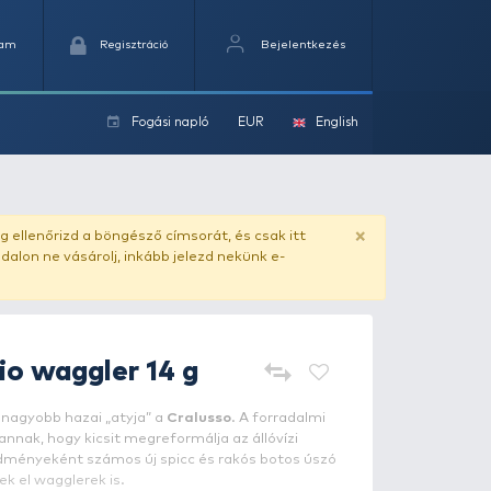
Kedvencek
Kosaram
Regisztráció
Fogási na
ok
ado.hu
. Vásárlás előtt mindig ellenőrizd a böngésző címs
yel csaló másolat - ilyen oldalon ne vásárolj, inkább jel
CRALUSSO
Helio waggler 14 