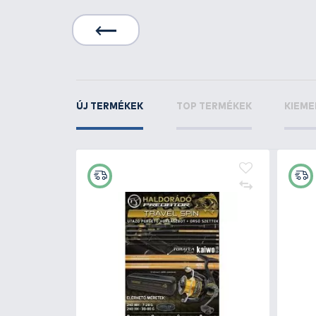
CRALUSSO
Helio wa
KAPCSOLÓDÓ TERMÉKEK
5
+255
Ft