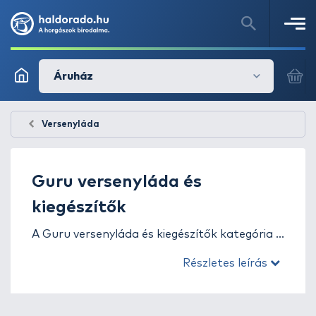
Áruház
Versenyláda
Guru versenyláda és
kiegészítők
A Guru versenyláda és kiegészítők kategória a
modern horgászat csúcsát képviseli, ahol a
Részletes leírás
precizitás, a kényelem és a tartósság
tökéletes harmóniában találkozik. A Guru
márka világszerte ismert innovatív