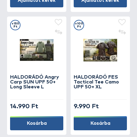
Ajánlatot kérek
Ajánlatot kérek
+150
+100
Ft
Ft
HALDORÁDÓ Angry
HALDORÁDÓ FES
Carp SUN UPF 50+
Tactical Tee Camo
Long Sleeve L
UPF 50+ XL
14.990 Ft
9.990 Ft
Kosárba
Kosárba