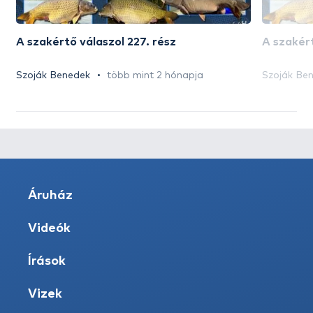
A szakértő válaszol 227. rész
A szakért
Szoják Benedek
több mint 2 hónapja
Szoják Be
Áruház
Videók
Írások
Vizek