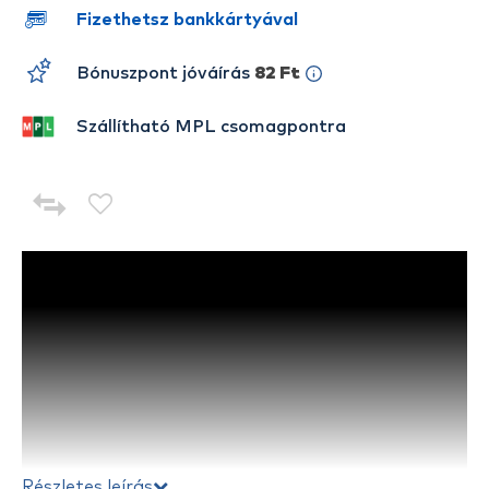
Fizethetsz bankkártyával
Bónuszpont jóváírás
82 Ft
Szállítható MPL csomagpontra
Részletes leírás