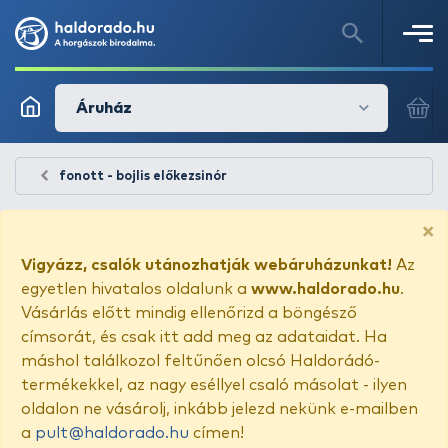
Áruház
fonott - bojlis előkezsinór
×
Vigyázz, csalók utánozhatják webáruházunkat!
Az
egyetlen hivatalos oldalunk a
www.haldorado.hu
.
Vásárlás előtt mindig ellenőrizd a böngésző
címsorát, és csak itt add meg az adataidat. Ha
máshol találkozol feltűnően olcsó Haldorádó-
termékekkel, az nagy eséllyel csaló másolat - ilyen
oldalon ne vásárolj, inkább jelezd nekünk e-mailben
a
pult@haldorado.hu
címen!