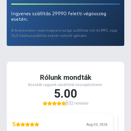
Ingyenes szállítás 29990 feletti végösszeg
esetén.
A kedvezmény csak magyarországi szállítási cím és MPL vagy
GLS házhozszállítás esetén vehető igénybe.