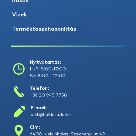
Írások
Vizek
Termékösszehasonlítás
Nyitvatartás:
H-P: 8:00-17:00
Sz: 8:00 - 12:00
Telefon:
+36 20 945 7758
E-mail:
pult@haldorado.hu
Cím:
6400 Kiskunhalas, Széchenyi út 49.