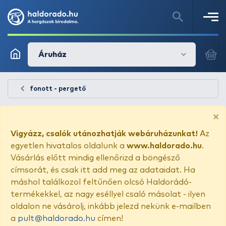
Áruház
fonott - pergető
×
Vigyázz, csalók utánozhatják webáruházunkat!
Az
egyetlen hivatalos oldalunk a
www.haldorado.hu
.
Vásárlás előtt mindig ellenőrizd a böngésző
címsorát, és csak itt add meg az adataidat. Ha
máshol találkozol feltűnően olcsó Haldorádó-
termékekkel, az nagy eséllyel csaló másolat - ilyen
oldalon ne vásárolj, inkább jelezd nekünk e-mailben
a
pult@haldorado.hu
címen!