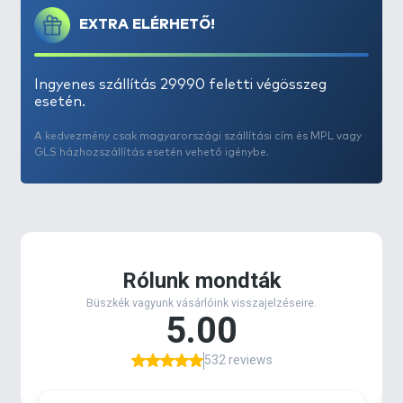
EXTRA ELÉRHETŐ!
Ingyenes szállítás 29990 feletti végösszeg
esetén.
A kedvezmény csak magyarországi szállítási cím és MPL vagy
GLS házhozszállítás esetén vehető igénybe.