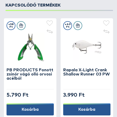
KAPCSOLÓDÓ TERMÉKEK
+58
+40
Ft
Ft
PB PRODUCTS Fonott
Rapala X-Light Crank
zsinór vágó olló orvosi
Shallow Runner 03 PW
acélból
5.790 Ft
3.990 Ft
Kosárba
Kosárba