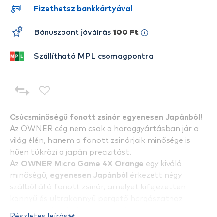
Fizethetsz bankkártyával
Bónuszpont jóváírás
100 Ft
Szállítható MPL csomagpontra
Csúcsminőségű fonott zsinór egyenesen Japánból!
Az OWNER cég nem csak a horoggyártásban jár a
világ élén, hanem a fonott zsinórjaik minősége is
hűen tükrözi a japán precizitást.
Az
OWNER Micro Game 4X Orange
egy kiváló
minőségű,
egyenesen Japánból
érkezett négy
szálból álló fonott zsinór, amelyet kifejezetten
könnyű és ultrakönnyű pergető horgászathoz
terveztek. A szálak szoros fonása magas
Részletes leírás