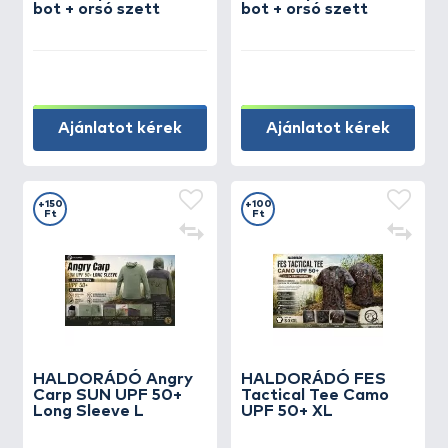
bot + orsó szett
bot + orsó szett
Ajánlatot kérek
Ajánlatot kérek
+150
+100
Ft
Ft
HALDORÁDÓ Angry
HALDORÁDÓ FES
Carp SUN UPF 50+
Tactical Tee Camo
Long Sleeve L
UPF 50+ XL