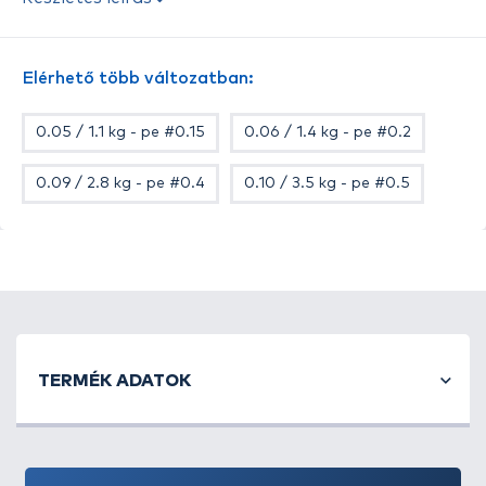
érzékenységet biztosít, ami lehetővé teszi a
kapások azonnali érzékelését. Kifejezetten ajánljuk
könnyű és ultrakönnyű pergetéshez; például sügér,
Elérhető több változatban:
domolykó vagy kisebb ragadozóhalak
horgászatához.
0.05 / 1.1 kg - pe #0.15
0.06 / 1.4 kg - pe #0.2
Ez a zsinór ideális választás azok számára, akik
precíz és érzékeny felszerelést keresnek könnyű
0.09 / 2.8 kg - pe #0.4
0.10 / 3.5 kg - pe #0.5
pergető horgászathoz.
Tulajdonságok
Szín: Orange
Kiszerelés: 150 méter
Méretek: 0.05, 0.065, 0.08, 0.21, 0.09 és 0.095 mm
TERMÉK ADATOK