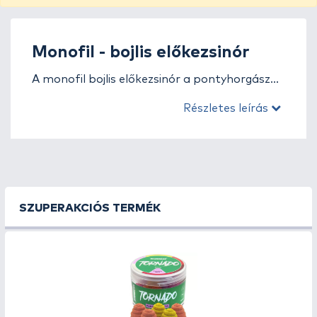
Monofil - bojlis előkezsinór
A monofil bojlis előkezsinór a pontyhorgászat
egyik klasszikus, mégis nélkülözhetetlen
Részletes leírás
eleme. Kiválóan alkalmas olyan helyzetekre,
ahol a természetes csali-felkínálás, a
diszkréció és a finom prezentáció a siker
kulcsa. A monofil előkezsinór lágyabb, mint a
fonott típusok, így természetesebben
viselkedik a vízben, miközben elegendő erőt
SZUPERAKCIÓS TERMÉK
biztosít a nagy halak biztonságos
fárasztásához.
A modern monofil előkezsinórok kopásálló,
alacsony nyúlású anyagból készülnek, ami
stabil horogtartást és megbízható