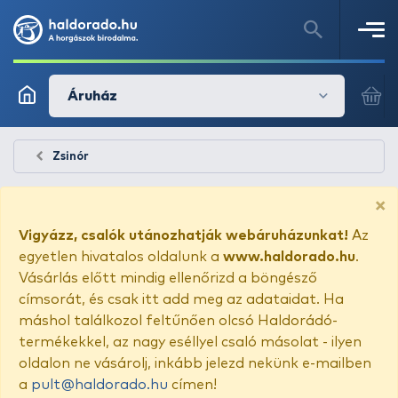
Áruház
Zsinór
×
Vigyázz, csalók utánozhatják webáruházunkat!
Az
egyetlen hivatalos oldalunk a
www.haldorado.hu
.
Vásárlás előtt mindig ellenőrizd a böngésző
címsorát, és csak itt add meg az adataidat. Ha
máshol találkozol feltűnően olcsó Haldorádó-
termékekkel, az nagy eséllyel csaló másolat - ilyen
oldalon ne vásárolj, inkább jelezd nekünk e-mailben
a
pult@haldorado.hu
címen!