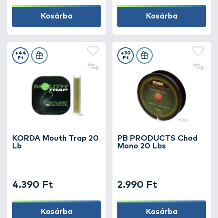
Kosárba
Kosárba
+44
+30
Ft
Ft
KORDA Mouth Trap 20
PB PRODUCTS Chod
Lb
Mono 20 Lbs
4.390 Ft
2.990 Ft
Kosárba
Kosárba