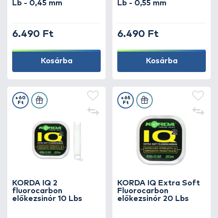
Lb - 0,45 mm
Lb - 0,55 mm
Válaszd a klasszikus megoldást modern
minőségben – és készítsd el a tökéletes
pontyos előkét minden helyzetre!
6.490 Ft
6.490 Ft
Kosárba
Kosárba
+60
+65
Ft
Ft
KORDA IQ 2
KORDA IQ Extra Soft
fluorocarbon
Fluorocarbon
előkezsinór 10 Lbs
előkezsinór 20 Lbs