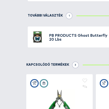
Részletek
A PB Products 2013-as újdonsá
fluorocarbon. Félmerev előkezsin
elkészítéséhez, mint például a 
nehezen tud kifújni. Két méretb