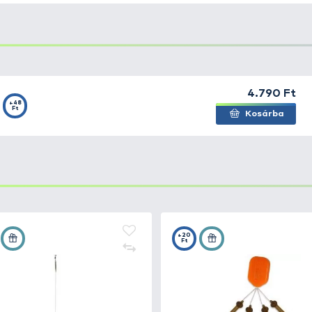
ga a
Ghost Butterfly
fluorocarbon előkezsinór. Prémium
ór, amely rendkívüli kopásállósággal rendelkezik. Ideáli
kombi előkék, vagy a chod szerelék, amelyeket a ponty e
en kerül forgalomba: 20 valamint 27 Lbs változatban és 