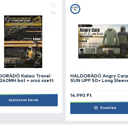
PB PRODUCTS KD-Rig 8
PB
Ru
1.490 Ft
1.
Kosárba