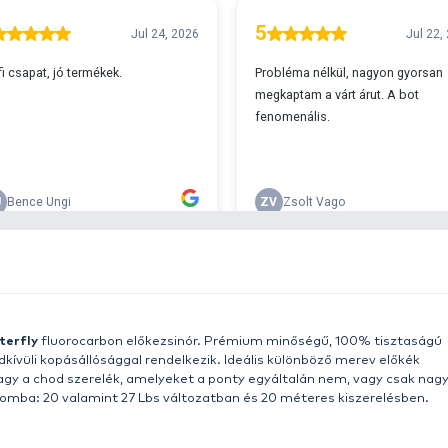
A
s 29990 feletti végösszeg esetén.
c
v