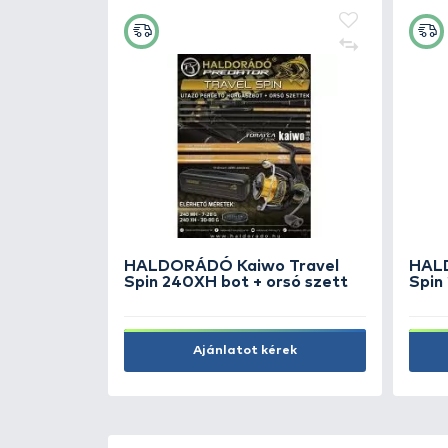
PB PRODUCTS Fonott zsinór
vágó olló orvosi acélból
5.790 Ft
Kosárba