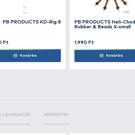
t Butterfly
+48
Ft
+15
+2
Ft
F