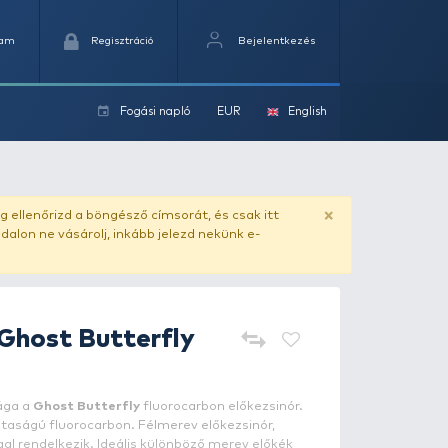
Kedvencek
Kosaram
Regisztráció
Fogási na
ok
ado.hu
. Vásárlás előtt mindig ellenőrizd a böngésző címs
yel csaló másolat - ilyen oldalon ne vásárolj, inkább jel
PB PRODUCTS
Ghost Butterf