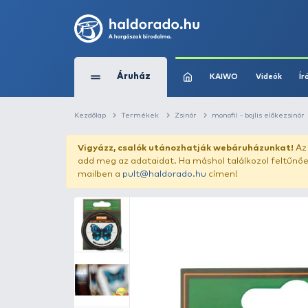
Áruház
KAIWO
Kezdőlap
Termékek
Zsinór
monofil - 
Vigyázz, csalók utánozhatják webár
add meg az adataidat. Ha máshol találk
mailben a
pult@haldorado.hu
címen!