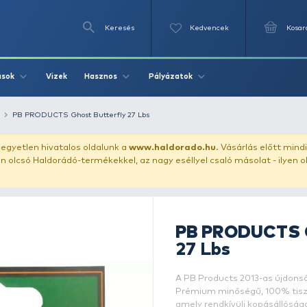
Keresés
Videók
Vizek
Írások
Hasznos
Pályázat
bojlis előkezsinór
PB PRODUCTS Ghost Butterfly 27 Lbs
uházunkat!
Az egyetlen hivatalos oldalunk a
www.haldor
ozol feltűnően olcsó Haldorádó-termékekkel, az nagy eséll