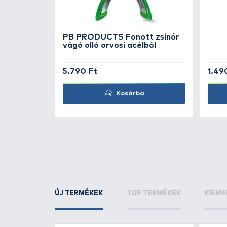
TOVÁBBI VÁLASZTÉK
1
PB PRODUCTS
Ghos
20 Lbs
KAPCSOLÓDÓ TERMÉKEK
3
+58
Ft