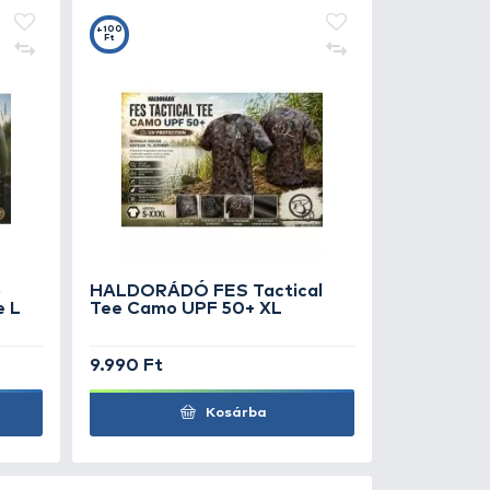
 PRODUCTS Heli-Chod
bber & Beads X-small
990 Ft
Kosárba