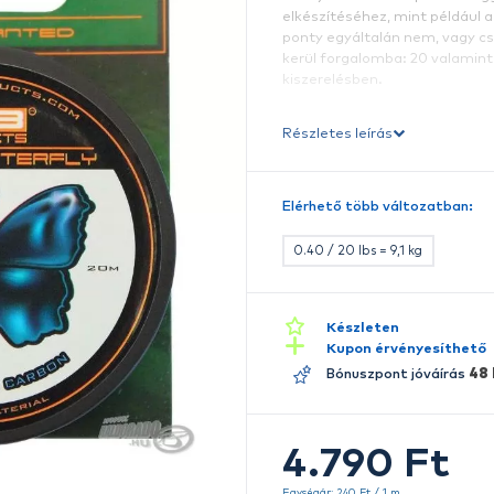
A
P
am
el
p
k
k
Ré
E