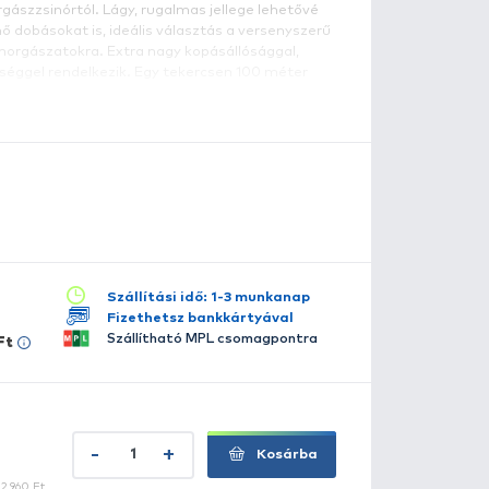
 Preston egyik legnépszerűbb terméke a Power főzsinór 
ötét szín nem minden szituációban volt megfelelő, különö
etén. Így elkészítették a víztiszta változatot. Ez teljesí
várást, és rendelkezik minden olyan jó tulajdonsággal, a
l a horgászok egy modern horgászzsinórtól. Lágy, rugalma
szi a nagy távolságba történő dobásokat is, ideális vála
eder, illtve úszós waggleres horgászatokra. Extra nagy k
lletve kiváló csomótűrő képességgel rendelkezik. Egy tek
inórt talál.
szletes leírás
lérhető több változatban:
0.10 / 1,205