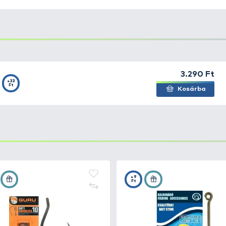
terméke a Power főzsinór család. Azonban a sötét szín 
 esetén. Így elkészítették a víztiszta változatot. Ez telj
ajdonsággal, amit joggal várhatnak el a horgászok egy mo
a nagy távolságba történő dobásokat is, ideális választás 
Extra nagy kopásállósággal, illetve kiváló csomótűrő ké
l.