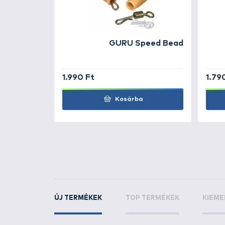
TOVÁBBI VÁLASZTÉK
1
PRESTON
Reflo Pow
KAPCSOLÓDÓ TERMÉKEK
4
+20