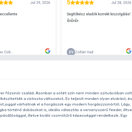
A
s 29990 feletti végösszeg esetén.
c
v