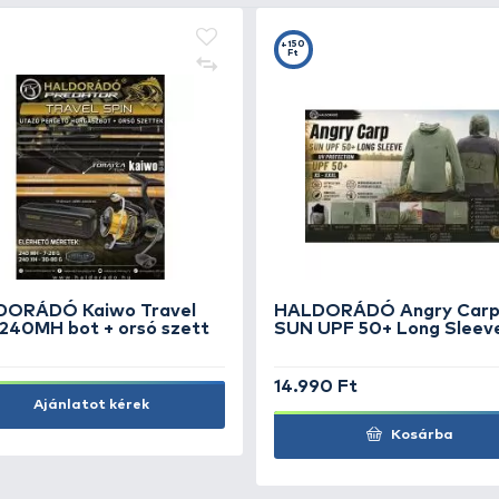
Ft
F
d
GURU QM1 Barbless - 12
HA
m
1.790 Ft
89
Kosárba