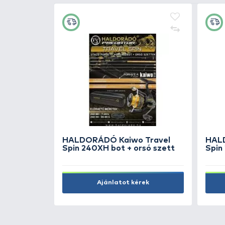
Ft
GURU Speed Bea
1.990 Ft
Kosárba