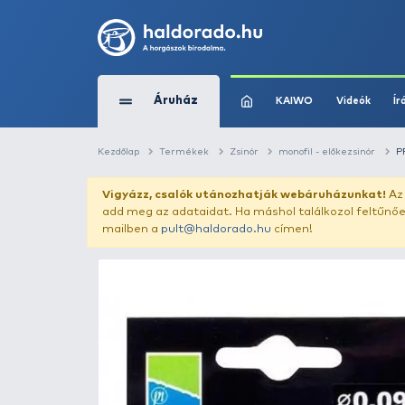
Áruház
KAIWO
Kezdőlap
Termékek
Zsinór
monofil -
Vigyázz, csalók utánozhatják webár
add meg az adataidat. Ha máshol találk
mailben a
pult@haldorado.hu
címen!