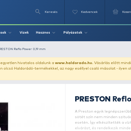
Keresés
Videók
Vizek
Írások
Hasznos
Pályázat
 előkezsinór
PRESTON Reflo Power 0,19 mm
uházunkat!
Az egyetlen hivatalos oldalunk a
www.haldor
ozol feltűnően olcsó Haldorádó-termékekkel, az nagy eséll