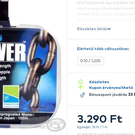
A
s
es
el
e
te
fe
i
zs
Ré
E