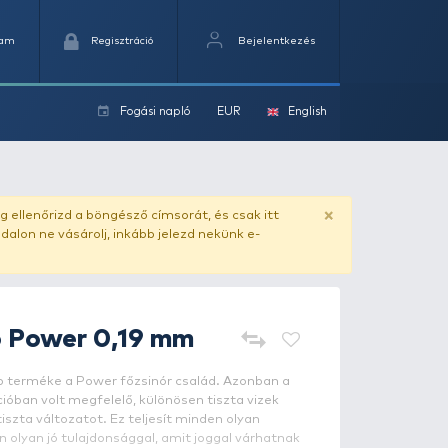
Kedvencek
Kosaram
Regisztráció
Fogási na
ok
ado.hu
. Vásárlás előtt mindig ellenőrizd a böngésző címs
yel csaló másolat - ilyen oldalon ne vásárolj, inkább jel
PRESTON
Reflo Power 0,19 