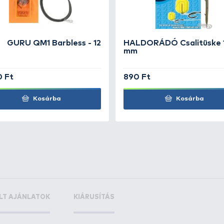
+33
er 0,10 mm
Ft
+18
+