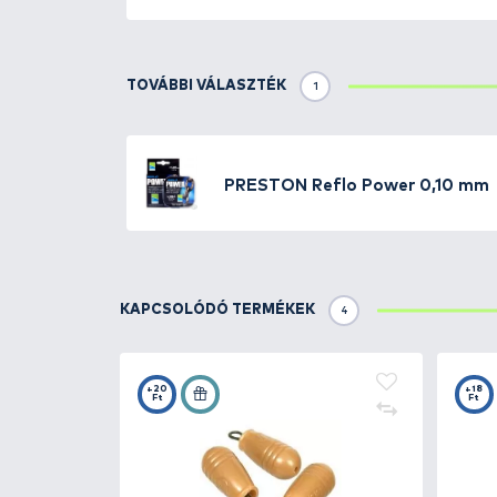
Részletek
A Preston egyik legnépszerűbb 
megfelelő, különösen tiszta vizek
rendelkezik minden olyan jó tul
rugalmas jellege lehetővé teszi 
úszós waggleres horgászatokra. 
tekercsen 100 méter zsinórt talá