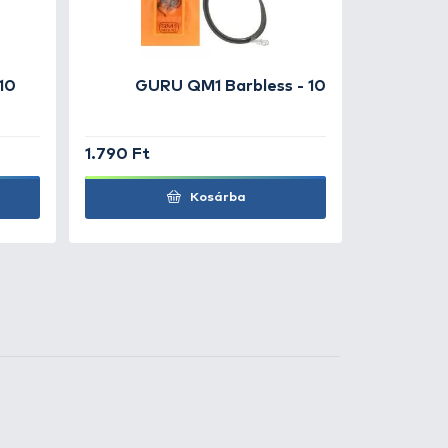
3.290 Ft
Kosárba
9
+18