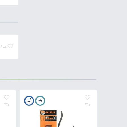
nem minden szituációban volt
esít minden olyan elvárást, és
dern horgászzsinórtól. Lágy,
a versenyszerű feeder, illtve
pességgel rendelkezik. Egy