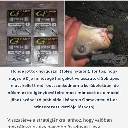
Ha ide jöttök horgászni (főleg nyáron), fontos, hogy
nagyon(!) jó minőségű horgokat válasszatok! Sok típus
miatt kellett már bosszankodnom a korábbiakban, de
nálam extra igénybevételre most már csak ez a modell
jöhet szóba! (A jobb oldali képen a Gamakatsu A1-es
szinterezett verziója látható)
Visszatérve a stratégiánkra, ahhoz, hogy valóban
megcélozzunk egy nagyobb összfogást, egy