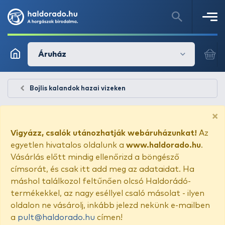
Áruház
Bojlis kalandok hazai vizeken
×
Vigyázz, csalók utánozhatják webáruházunkat!
Az
egyetlen hivatalos oldalunk a
www.haldorado.hu
.
Vásárlás előtt mindig ellenőrizd a böngésző
címsorát, és csak itt add meg az adataidat. Ha
máshol találkozol feltűnően olcsó Haldorádó-
termékekkel, az nagy eséllyel csaló másolat - ilyen
oldalon ne vásárolj, inkább jelezd nekünk e-mailben
a
pult@haldorado.hu
címen!