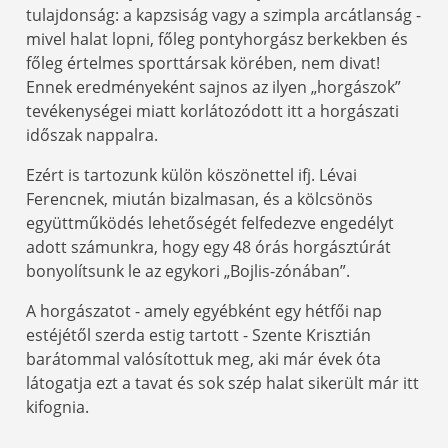
tulajdonság: a kapzsiság vagy a szimpla arcátlanság -
mivel halat lopni, főleg pontyhorgász berkekben és
főleg értelmes sporttársak körében, nem divat!
Ennek eredményeként sajnos az ilyen „horgászok”
tevékenységei miatt korlátozódott itt a horgászati
időszak nappalra.
Ezért is tartozunk külön köszönettel ifj. Lévai
Ferencnek, miután bizalmasan, és a kölcsönös
együttműködés lehetőségét felfedezve engedélyt
adott számunkra, hogy egy 48 órás horgásztúrát
bonyolítsunk le az egykori „Bojlis-zónában”.
A horgászatot - amely egyébként egy hétfői nap
estéjétől szerda estig tartott - Szente Krisztián
barátommal valósítottuk meg, aki már évek óta
látogatja ezt a tavat és sok szép halat sikerült már itt
kifognia.