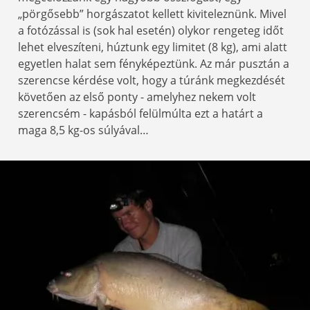
„pörgősebb” horgászatot kellett kiviteleznünk. Mivel
a fotózással is (sok hal esetén) olykor rengeteg időt
lehet elveszíteni, húztunk egy limitet (8 kg), ami alatt
egyetlen halat sem fényképeztünk. Az már pusztán a
szerencse kérdése volt, hogy a túránk megkezdését
követően az első ponty - amelyhez nekem volt
szerencsém - kapásból felülmúlta ezt a határt a
maga 8,5 kg-os súlyával…