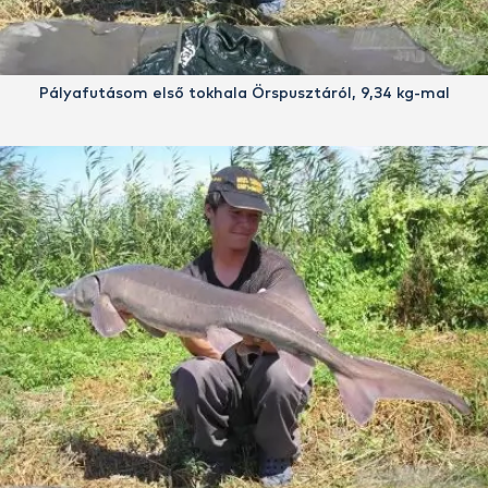
Pályafutásom első tokhala Örspusztáról, 9,34 kg-mal