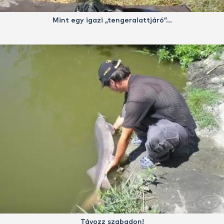
Mint egy igazi „tengeralattjáró”…
Távozz szabadon!