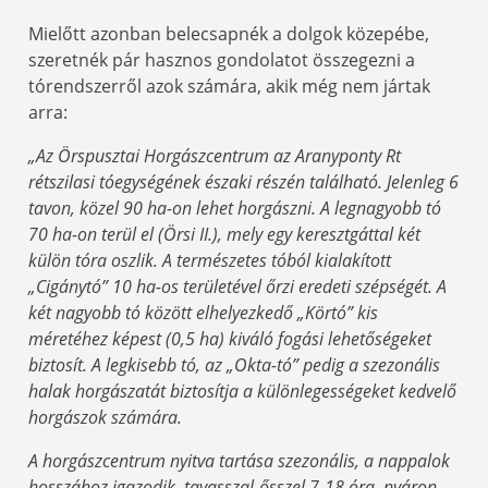
Mielőtt azonban belecsapnék a dolgok közepébe,
szeretnék pár hasznos gondolatot összegezni a
tórendszerről azok számára, akik még nem jártak
arra:
„Az Örspusztai Horgászcentrum az Aranyponty Rt
rétszilasi tóegységének északi részén található. Jelenleg 6
tavon, közel 90 ha-on lehet horgászni. A legnagyobb tó
70 ha-on terül el (Örsi II.), mely egy keresztgáttal két
külön tóra oszlik. A természetes tóból kialakított
„Cigánytó” 10 ha-os területével őrzi eredeti szépségét. A
két nagyobb tó között elhelyezkedő „Körtó” kis
méretéhez képest (0,5 ha) kiváló fogási lehetőségeket
biztosít. A legkisebb tó, az „Okta-tó” pedig a szezonális
halak horgászatát biztosítja a különlegességeket kedvelő
horgászok számára.
A horgászcentrum nyitva tartása szezonális, a nappalok
hosszához igazodik, tavasszal-ősszel 7-18 óra, nyáron