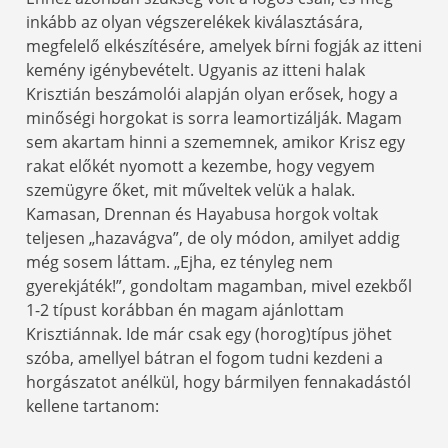
inkább az olyan végszerelékek kiválasztására,
megfelelő elkészítésére, amelyek bírni fogják az itteni
kemény igénybevételt. Ugyanis az itteni halak
Krisztián beszámolói alapján olyan erősek, hogy a
minőségi horgokat is sorra leamortizálják. Magam
sem akartam hinni a szememnek, amikor Krisz egy
rakat előkét nyomott a kezembe, hogy vegyem
szemügyre őket, mit műveltek velük a halak.
Kamasan, Drennan és Hayabusa horgok voltak
teljesen „hazavágva”, de oly módon, amilyet addig
még sosem láttam. „Ejha, ez tényleg nem
gyerekjáték!”, gondoltam magamban, mivel ezekből
1-2 típust korábban én magam ajánlottam
Krisztiánnak. Ide már csak egy (horog)típus jöhet
szóba, amellyel bátran el fogom tudni kezdeni a
horgászatot anélkül, hogy bármilyen fennakadástól
kellene tartanom: