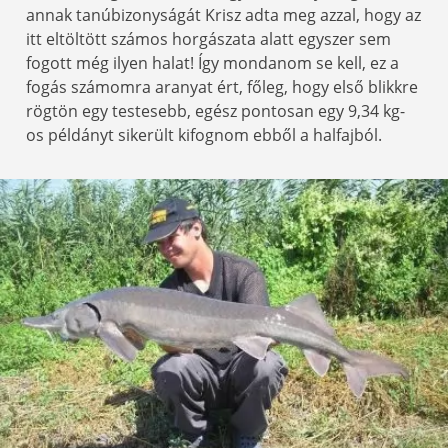
annak tanúbizonyságát Krisz adta meg azzal, hogy az
itt eltöltött számos horgászata alatt egyszer sem
fogott még ilyen halat! Így mondanom se kell, ez a
fogás számomra aranyat ért, főleg, hogy első blikkre
rögtön egy testesebb, egész pontosan egy 9,34 kg-
os példányt sikerült kifognom ebből a halfajból.