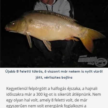
Újabb 8 feletti tükrös, ő viszont már nekem is nyílt vízről
jött, vérlisztes bojlira
Kegyetlenül felpörgött a halfogás éjszaka, a hajnali
időszakra már a 300 kg-ot is sikerült átlépnünk. Nem
egy olyan hal volt, amely 8 feletti volt, de már
egyszerűen nem volt energiánk foglalkozni a