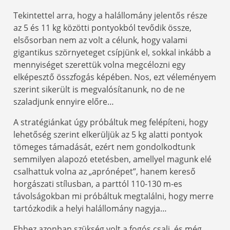
Tekintettel arra, hogy a halállomány jelentős része
az 5 és 11 kg közötti pontyokból tevődik össze,
elsősorban nem az volt a célunk, hogy valami
gigantikus szörnyeteget csípjünk el, sokkal inkább a
mennyiséget szerettük volna megcélozni egy
elképesztő összfogás képében. Nos, ezt véleményem
szerint sikerült is megvalósítanunk, no de ne
szaladjunk ennyire előre…
A stratégiánkat úgy próbáltuk meg felépíteni, hogy
lehetőség szerint elkerüljük az 5 kg alatti pontyok
tömeges támadását, ezért nem gondolkodtunk
semmilyen alapozó etetésben, amellyel magunk elé
csalhattuk volna az „aprónépet”, hanem kereső
horgászati stílusban, a parttól 110-130 m-es
távolságokban mi próbáltuk megtalálni, hogy merre
tartózkodik a helyi halállomány nagyja…
Ehhez azonban szükség volt a fogós csali, és még