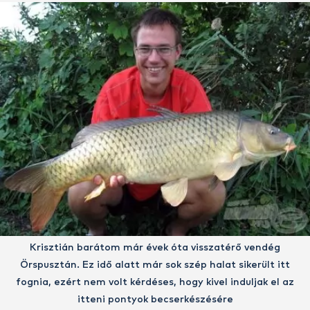
Krisztián barátom már évek óta visszatérő vendég
Örspusztán. Ez idő alatt már sok szép halat sikerült itt
fognia, ezért nem volt kérdéses, hogy kivel induljak el az
itteni pontyok becserkészésére