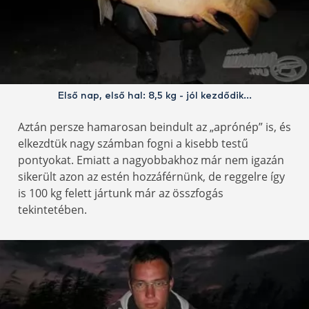
Első nap, első hal: 8,5 kg - jól kezdődik…
Aztán persze hamarosan beindult az „aprónép” is, és
elkezdtük nagy számban fogni a kisebb testű
pontyokat. Emiatt a nagyobbakhoz már nem igazán
sikerült azon az estén hozzáférnünk, de reggelre így
is 100 kg felett jártunk már az összfogás
tekintetében.