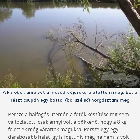
A kis öböl, amelyet a második éjszakára etettem meg. Ezt a
részt csupán egy bottal (bal szélső) horgásztam meg
Persze a halfogás ütemén a fotók készítése mit sem
változtatott, csak annyi volt a bökkenő, hogy a 8 kg
felettiek még várattak magukra. Persze egy-egy
darabosabb halat így is fogtunk, még ha nem is volt