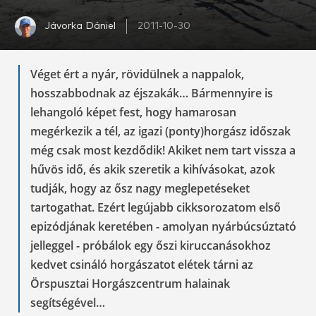
Jávorka Dániel
2011-10-30
Véget ért a nyár, rövidülnek a nappalok,
hosszabbodnak az éjszakák… Bármennyire is
lehangoló képet fest, hogy hamarosan
megérkezik a tél, az igazi (ponty)horgász időszak
még csak most kezdődik! Akiket nem tart vissza a
hűvös idő, és akik szeretik a kihívásokat, azok
tudják, hogy az ősz nagy meglepetéseket
tartogathat. Ezért legújabb cikksorozatom első
epizódjának keretében - amolyan nyárbúcsúztató
jelleggel - próbálok egy őszi kiruccanásokhoz
kedvet csináló horgászatot elétek tárni az
Örspusztai Horgászcentrum halainak
segítségével…