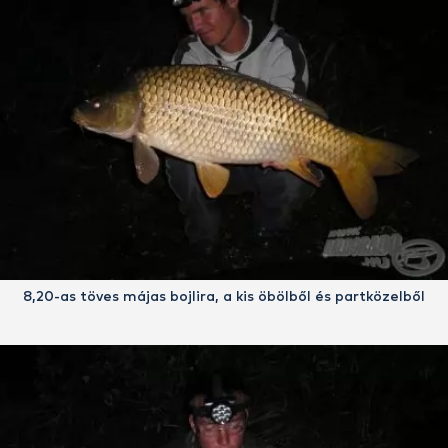
8,20-as töves májas bojlira, a kis öbölből és partközelből