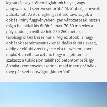
leghátsó szegletében foglaltunk helyet, vagy
ahogyan az itt szerencsét próbálók többsége nevezi,
a „fűzfánál”. Az itt meghorgászható távolságok a
dobási irány függvényében igen változatosak, hiszen
míg a bal oldali kis öbölnél max. 70-80 m széles a
pálya, addig a nyílt víz felé 250-260 méteres
távolságról kell beszélnünk. Míg ez utóbbi a nagy
dobások szerelmeseinek kínál ideális feltételeket :),
addig az előbbi azért nyerte el a tetszésem, mert
napközben elhatároztam, hogy megetetem a
szakaszt a túloldalon található betontömbről, így
éjszaka - reményeim szerint - majd innen próbálok
meg pár szebb jószágot „kioperálni”.