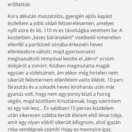
erőltettük.
Kora délután maszatolós, gyengén ejtős kapást
észleltem a jobb oldali felszerelésemen, amelyet
nyílt vízre és kb. 110 m-es távolságba vetettem be. A
kezdetben „kezes bárányként” viselkedő ismeretlen
ellenfél a partközeli zónába érkezvén heves
ellenkezésre váltott, majd gyorsvonatot
meghazudtoló tempóval kezdte el „kérni” orsóm
dobjáról a zsinórt. Közben megmutatta magát
egyszer a vízfelszínen, ám ekkor még hirtelen nem
sikerült felismernem ellenfelem valós kilétét. 10 perc
fárasztás és a sokadik heves kirohanás után már
gyanús volt, hogy nem egy ponty küzd a horog
végén, majd közöltem Krisztiánnak, hogy szerintem
ez egy tok lesz… És valóban! 15 perces küzdelem
után sikeresen szákba került életem első lénai tokja,
amit egy olyan vízből sikerült kifognom, ahol igazán
ritka vendégnek számít! Hogy ez mennyire igaz,