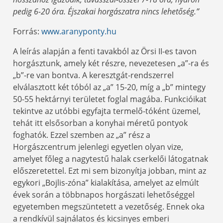
pedig 6-20 óra. Éjszakai horgászatra nincs lehetőség.”
Forrás:
www.aranyponty.hu
A leírás alapján a fenti tavakból az Örsi II-es tavon
horgásztunk, amely két részre, nevezetesen „a”-ra és
„b”-re van bontva. A keresztgát-rendszerrel
elválasztott két tóból az „a” 15-20, míg a „b” mintegy
50-55 hektárnyi területet foglal magába. Funkcióikat
tekintve az utóbbi egyfajta termelő-tóként üzemel,
tehát itt elsősorban a konyhai méretű pontyok
foghatók. Ezzel szemben az „a” rész a
Horgászcentrum jelenlegi egyetlen olyan vize,
amelyet főleg a nagytestű halak cserkelői látogatnak
előszeretettel. Ezt mi sem bizonyítja jobban, mint az
egykori „Bojlis-zóna” kialakítása, amelyet az elmúlt
évek során a többnapos horgászati lehetőséggel
egyetemben megszüntetett a vezetőség. Ennek oka
a rendkívül sajnálatos és kicsinyes emberi