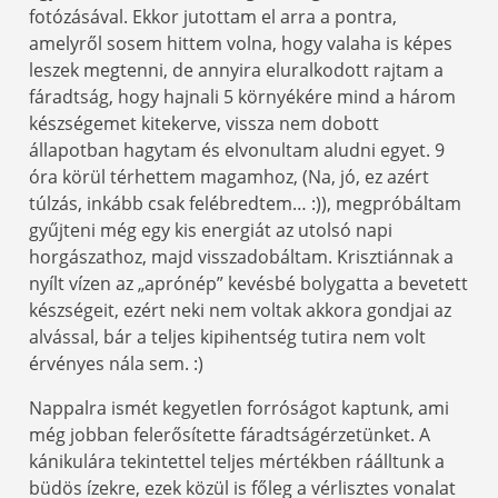
fotózásával. Ekkor jutottam el arra a pontra,
amelyről sosem hittem volna, hogy valaha is képes
leszek megtenni, de annyira eluralkodott rajtam a
fáradtság, hogy hajnali 5 környékére mind a három
készségemet kitekerve, vissza nem dobott
állapotban hagytam és elvonultam aludni egyet. 9
óra körül térhettem magamhoz, (Na, jó, ez azért
túlzás, inkább csak felébredtem… :)), megpróbáltam
gyűjteni még egy kis energiát az utolsó napi
horgászathoz, majd visszadobáltam. Krisztiánnak a
nyílt vízen az „aprónép” kevésbé bolygatta a bevetett
készségeit, ezért neki nem voltak akkora gondjai az
alvással, bár a teljes kipihentség tutira nem volt
érvényes nála sem. :)
Nappalra ismét kegyetlen forróságot kaptunk, ami
még jobban felerősítette fáradtságérzetünket. A
kánikulára tekintettel teljes mértékben ráálltunk a
büdös ízekre, ezek közül is főleg a vérlisztes vonalat