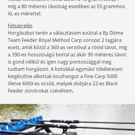
míg a 80 méteres távolság esetében az 55 grammos
XL-es mérettel.
Felszerelés
Horgászbot terén a választásom ezúttal a By Döme
Team Feeder Royal Method Carp sorozat 2 tagjára
esett, amik közül a 360-as verzióval a rövid távot, míg
a 390-es hosszúságú bottal az akár 90 méteres távot
is gond nélkül és igen nagy pontossággal meg
tudtam horgászni. A botokkal egymást tökéletesen
kiegészítve alkottak összhangot a Fine Carp 5000
illetve 6000-es orsók, melyek dobjára 22-es Black
Feeder zsinórokat csévéltem.