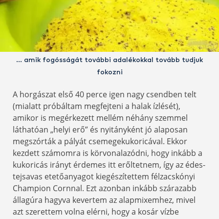
… amik fogósságát további adalékokkal tovább tudjuk
fokozni
A horgászat első 40 perce igen nagy csendben telt
(mialatt próbáltam megfejteni a halak ízlését),
amikor is megérkezett mellém néhány szemmel
láthatóan „helyi erő” és nyitányként jó alaposan
megszórták a pályát csemegekukoricával. Ekkor
kezdett számomra is körvonalazódni, hogy inkább a
kukoricás irányt érdemes itt erőltetnem, így az édes-
tejsavas etetőanyagot kiegészítettem félzacskónyi
Champion Cornnal. Ezt azonban inkább szárazabb
állagúra hagyva kevertem az alapmixemhez, mivel
azt szerettem volna elérni, hogy a kosár vízbe