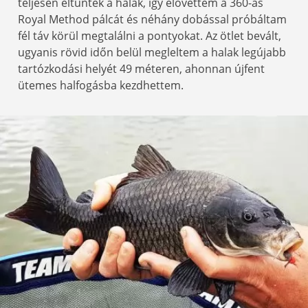
teljesen eltűntek a halak, így elővettem a 360-as
Royal Method pálcát és néhány dobással próbáltam
fél táv körül megtalálni a pontyokat. Az ötlet bevált,
ugyanis rövid időn belül megleltem a halak legújabb
tartózkodási helyét 49 méteren, ahonnan újfent
ütemes halfogásba kezdhettem.