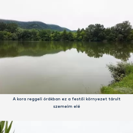
A kora reggeli órákban ez a festői környezet tárult
szemeim elé