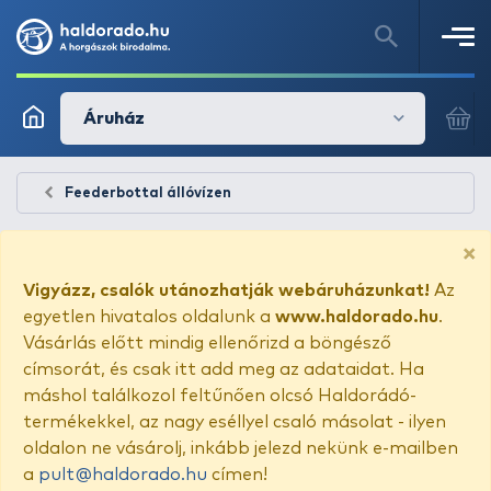
Áruház
Feederbottal állóvízen
×
Vigyázz, csalók utánozhatják webáruházunkat!
Az
egyetlen hivatalos oldalunk a
www.haldorado.hu
.
Vásárlás előtt mindig ellenőrizd a böngésző
címsorát, és csak itt add meg az adataidat. Ha
máshol találkozol feltűnően olcsó Haldorádó-
termékekkel, az nagy eséllyel csaló másolat - ilyen
oldalon ne vásárolj, inkább jelezd nekünk e-mailben
a
pult@haldorado.hu
címen!