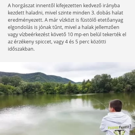
A horgászat innentől kifejezetten kedvező irányba
kezdett haladni, mivel szinte minden 3. dobás halat
eredményezett. A már vízközt is füstölő etetőanyag
elgondolás is jónak tűnt, mivel a halak jellemzően
vagy vízbeérkezést követő 10 mp-en belül tekerték el
az érzékeny spiccet, vagy 4 és 5 perc közötti
időszakban.