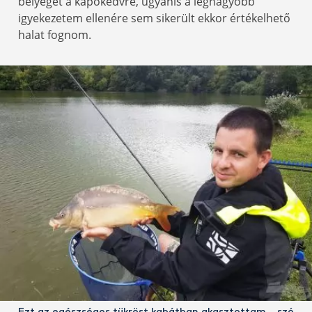
bélyegét a kapókedvre, ugyanis a legnagyobb
igyekezetem ellenére sem sikerült ekkor értékelhető
halat fognom.