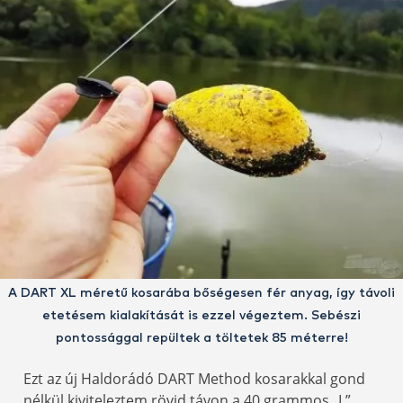
A DART XL méretű kosarába bőségesen fér anyag, így távoli
etetésem kialakítását is ezzel végeztem. Sebészi
pontossággal repültek a töltetek 85 méterre!
Ezt az új Haldorádó DART Method kosarakkal gond
nélkül kiviteleztem rövid távon a 40 grammos „L”,