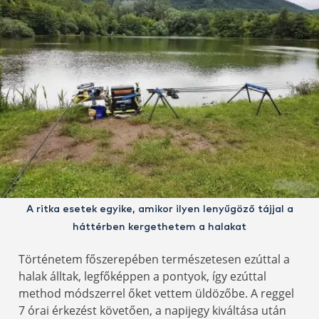
A ritka esetek egyike, amikor ilyen lenyűgöző tájjal a
háttérben kergethetem a halakat
Történetem főszerepében természetesen ezúttal a
halak álltak, legfőképpen a pontyok, így ezúttal
method módszerrel őket vettem üldözőbe. A reggel
7 órai érkezést követően, a napijegy kiváltása után