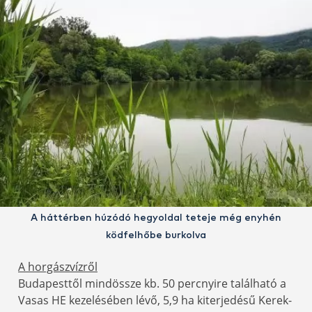
A háttérben húzódó hegyoldal teteje még enyhén
ködfelhőbe burkolva
A horgászvízről
Budapesttől mindössze kb. 50 percnyire található a
Vasas HE kezelésében lévő, 5,9 ha kiterjedésű Kerek-