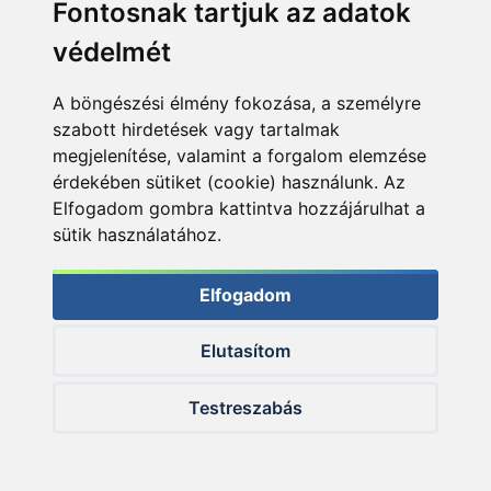
Fontosnak tartjuk az adatok
védelmét
A böngészési élmény fokozása, a személyre
szabott hirdetések vagy tartalmak
megjelenítése, valamint a forgalom elemzése
érdekében sütiket (cookie) használunk. Az
Elfogadom gombra kattintva hozzájárulhat a
sütik használatához.
Elfogadom
Nem túl gyakori látvány egy koromfekete ponty, itt viszont
több egyedet is elcsíptem belőlük
Elutasítom
Testreszabás