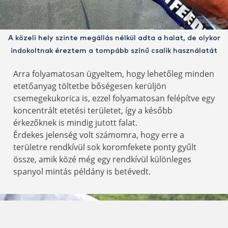
A közeli hely szinte megállás nélkül adta a halat, de olykor
indokoltnak éreztem a tompább színű csalik használatát
Arra folyamatosan ügyeltem, hogy lehetőleg minden
etetőanyag töltetbe bőségesen kerüljön
csemegekukorica is, ezzel folyamatosan felépítve egy
koncentrált etetési területet, így a később
érkezőknek is mindig jutott falat.
Érdekes jelenség volt számomra, hogy erre a
területre rendkívül sok koromfekete ponty gyűlt
össze, amik közé még egy rendkívül különleges
spanyol mintás példány is betévedt.