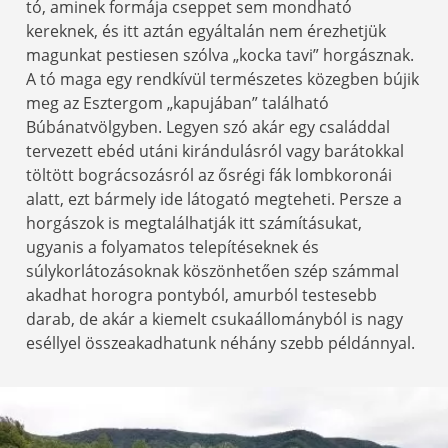
tó, aminek formája cseppet sem mondható
kereknek, és itt aztán egyáltalán nem érezhetjük
magunkat pestiesen szólva „kocka tavi” horgásznak.
A tó maga egy rendkívül természetes közegben bújik
meg az Esztergom „kapujában” található
Búbánatvölgyben. Legyen szó akár egy családdal
tervezett ebéd utáni kirándulásról vagy barátokkal
töltött bográcsozásról az ősrégi fák lombkoronái
alatt, ezt bármely ide látogató megteheti. Persze a
horgászok is megtalálhatják itt számításukat,
ugyanis a folyamatos telepítéseknek és
súlykorlátozásoknak köszönhetően szép számmal
akadhat horogra pontyból, amurból testesebb
darab, de akár a kiemelt csukaállományból is nagy
eséllyel összeakadhatunk néhány szebb példánnyal.