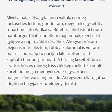
Ezt az egészséges tükröst kabátban akasztottam… szó
szerint :)
Mivel a halak étvágytalanná váltak, én meg
farkaséhes lettem, gondoltam, megejtek egy sétát a
tópart melletti Vadkacsa Büféhez, ahol isteni finom
hamburger tálat rendeltem magamnak, ezzel erőt
gyűjtve a nap további részéhez. Ahogyan írásom
elején is már jeleztem, több alkalommal is voltam
már e csodaszép tó partján kifejezetten az itt
kapható hamburger miatt. A házilag készített buci,
szaftos hús és mindig friss zöldség mellett krumpli
köret, no meg a mennyei szósz egyszerűen
mágnesként vonz engem ide. Aki egyszer ellátogatna
ide, ki ne hagyja ezt az élményt (se)! :)