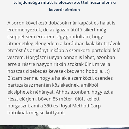
tulajdonsága miatt is előszeretettel használom a
keverékeimben
A soron következő dobások már kapást és halat is
eredményeztek, de az igazán átütő sikert még
cseppet sem éreztem. Úgy gondoltam, hogy
átmenetileg elengedem a korábban kialakított távoli
etetést és az irányt inkább a szemközti partoldal felé
veszem. Horgászni ugyan onnan is lehet, azonban
erre a részre nagyon ritkán szoktak ülni, mivel a
hosszas cipekedés kevesek kedvenc hobbija… :)
Bíztam benne, hogy a halak a szemközti, csendes
partszakasz mentén közlekednek, amikből
elcsíphetek néhányat. Ahhoz azonban, hogy ezt a
részt elérjem, bőven 85 méter fölött kellett
horgászni, ami a 390-es Royal Method Carp
botoknak meg se kottyant.