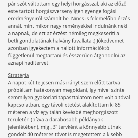
pár szót váltottam egy helyi horgásszal, aki az előző
este tartott horgászverseny igen gyenge fogási
eredményeiről számolt be. Nincs is felemelőbb érzés
annál, mint mikor nagy reményekkel indulnánk neki
a napnak, de ezt az érzést némileg megkeseríti a
betli gondolatának halvány fuvallata :) Jókedvemet
azonban igyekeztem a hallott információktól
függetlenül megtartani és ésszerűen átgondolni az
aznapi haditervet.
Stratégia
A napot két teljesen más irányt szem előtt tartva
próbáltam hatékonyan megoldani, így mivel szinte
semmilyen gyakorlati tapasztalatom nem volt a tóval
kapcsolatban, egy távoli etetést alakítottam ki 85
méteren a víz egy talán kevésbé meghorgászott
területén (bízva a darabosabb példányok
jelenlétében), míg „B” tervként a könnyebb útnak
gondolt 40 méteres távot is megetettem a kisebb