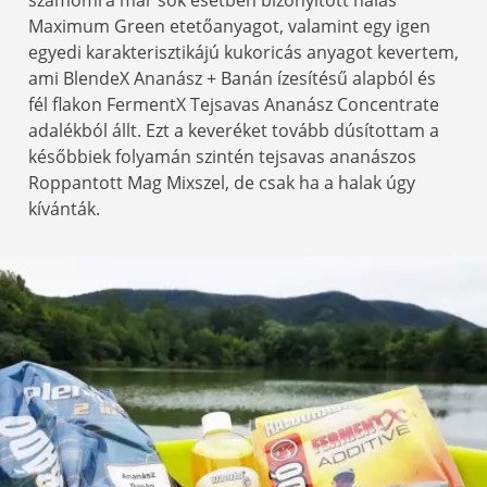
számomra már sok esetben bizonyított halas
Maximum Green etetőanyagot, valamint egy igen
egyedi karakterisztikájú kukoricás anyagot kevertem,
ami BlendeX Ananász + Banán ízesítésű alapból és
fél flakon FermentX Tejsavas Ananász Concentrate
adalékból állt. Ezt a keveréket tovább dúsítottam a
későbbiek folyamán szintén tejsavas ananászos
Roppantott Mag Mixszel, de csak ha a halak úgy
kívánták.