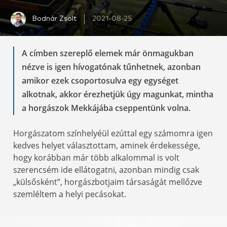
Bodnár Zsolt
2021-08-25
A címben szereplő elemek már önmagukban
nézve is igen hívogatónak tűnhetnek, azonban
amikor ezek csoportosulva egy egységet
alkotnak, akkor érezhetjük úgy magunkat, mintha
a horgászok Mekkájába cseppentünk volna.
Horgászatom színhelyéül ezúttal egy számomra igen
kedves helyet választottam, aminek érdekessége,
hogy korábban már több alkalommal is volt
szerencsém ide ellátogatni, azonban mindig csak
„külsősként”, horgászbotjaim társaságát mellőzve
szemléltem a helyi pecásokat.