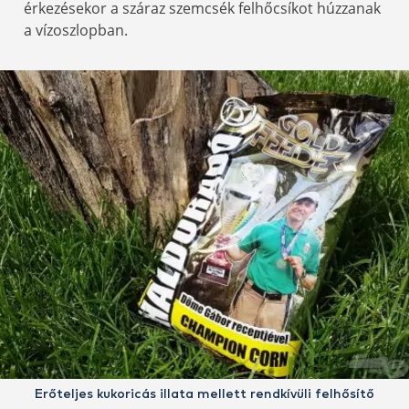
érkezésekor a száraz szemcsék felhőcsíkot húzzanak
a vízoszlopban.
Erőteljes kukoricás illata mellett rendkívüli felhősítő