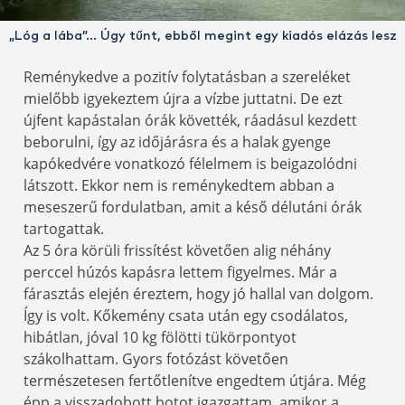
„Lóg a lába”… Úgy tűnt, ebből megint egy kiadós elázás lesz
Reménykedve a pozitív folytatásban a szereléket
mielőbb igyekeztem újra a vízbe juttatni. De ezt
újfent kapástalan órák követték, ráadásul kezdett
beborulni, így az időjárásra és a halak gyenge
kapókedvére vonatkozó félelmem is beigazolódni
látszott. Ekkor nem is reménykedtem abban a
meseszerű fordulatban, amit a késő délutáni órák
tartogattak.
Az 5 óra körüli frissítést követően alig néhány
perccel húzós kapásra lettem figyelmes. Már a
fárasztás elején éreztem, hogy jó hallal van dolgom.
Így is volt. Kőkemény csata után egy csodálatos,
hibátlan, jóval 10 kg fölötti tükörpontyot
szákolhattam. Gyors fotózást követően
természetesen fertőtlenítve engedtem útjára. Még
épp a visszadobott botot igazgattam, amikor a