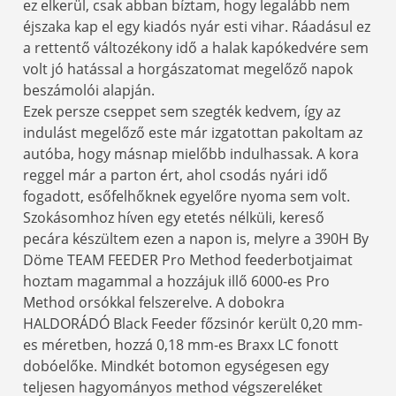
ez elkerül, csak abban bíztam, hogy legalább nem
éjszaka kap el egy kiadós nyár esti vihar. Ráadásul ez
a rettentő változékony idő a halak kapókedvére sem
volt jó hatással a horgászatomat megelőző napok
beszámolói alapján.
Ezek persze cseppet sem szegték kedvem, így az
indulást megelőző este már izgatottan pakoltam az
autóba, hogy másnap mielőbb indulhassak. A kora
reggel már a parton ért, ahol csodás nyári idő
fogadott, esőfelhőknek egyelőre nyoma sem volt.
Szokásomhoz híven egy etetés nélküli, kereső
pecára készültem ezen a napon is, melyre a 390H By
Döme TEAM FEEDER Pro Method feederbotjaimat
hoztam magammal a hozzájuk illő 6000-es Pro
Method orsókkal felszerelve. A dobokra
HALDORÁDÓ Black Feeder főzsinór került 0,20 mm-
es méretben, hozzá 0,18 mm-es Braxx LC fonott
dobóelőke. Mindkét botomon egységesen egy
teljesen hagyományos method végszereléket