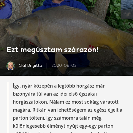
Ezt megúsztam szárazon!
Gál Brigitta
2020-08-02
Így, nyár közepén a legtöbb horgász már
bizonyára túl van az idei első éjszakai
horgászatokon. Nálam ez most sokáig váratott
magára. Ritkán van lehetőségem az egész éjjelt a
parton tölteni, így számomra talán még
különlegesebb élményt nyújt egy-egy parton