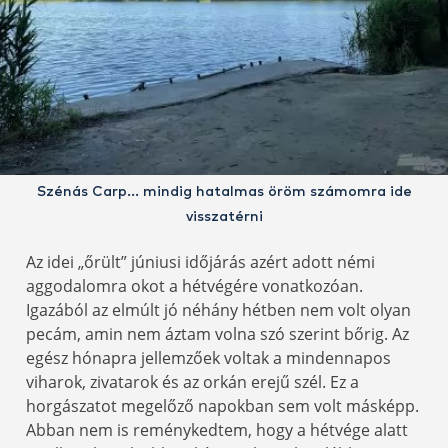
Szénás Carp… mindig hatalmas öröm számomra ide
visszatérni
Az idei „őrült” júniusi időjárás azért adott némi
aggodalomra okot a hétvégére vonatkozóan.
Igazából az elmúlt jó néhány hétben nem volt olyan
pecám, amin nem áztam volna szó szerint bőrig. Az
egész hónapra jellemzőek voltak a mindennapos
viharok, zivatarok és az orkán erejű szél. Ez a
horgászatot megelőző napokban sem volt másképp.
Abban nem is reménykedtem, hogy a hétvége alatt