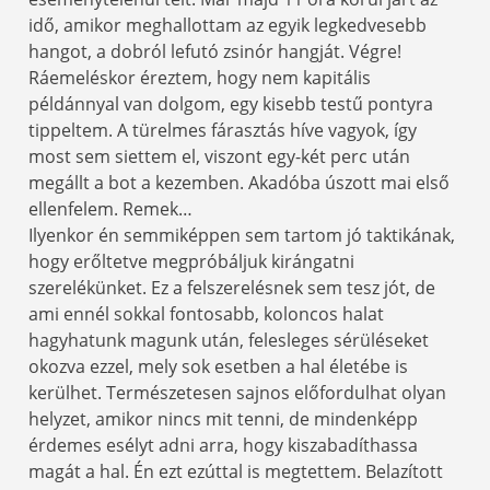
idő, amikor meghallottam az egyik legkedvesebb
hangot, a dobról lefutó zsinór hangját. Végre!
Ráemeléskor éreztem, hogy nem kapitális
példánnyal van dolgom, egy kisebb testű pontyra
tippeltem. A türelmes fárasztás híve vagyok, így
most sem siettem el, viszont egy-két perc után
megállt a bot a kezemben. Akadóba úszott mai első
ellenfelem. Remek…
Ilyenkor én semmiképpen sem tartom jó taktikának,
hogy erőltetve megpróbáljuk kirángatni
szerelékünket. Ez a felszerelésnek sem tesz jót, de
ami ennél sokkal fontosabb, koloncos halat
hagyhatunk magunk után, felesleges sérüléseket
okozva ezzel, mely sok esetben a hal életébe is
kerülhet. Természetesen sajnos előfordulhat olyan
helyzet, amikor nincs mit tenni, de mindenképp
érdemes esélyt adni arra, hogy kiszabadíthassa
magát a hal. Én ezt ezúttal is megtettem. Belazított