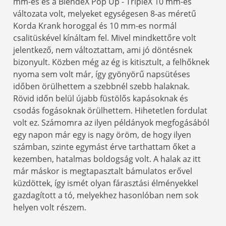
mm-es és a BlendeX Pop Up - TripleX 10 mm-es
változata volt, melyeket egységesen 8-as méretű
Korda Krank horoggal és 10 mm-es normál
csalitüskével kínáltam fel. Mivel mindkettőre volt
jelentkező, nem változtattam, ami jó döntésnek
bizonyult. Közben még az ég is kitisztult, a felhőknek
nyoma sem volt már, így gyönyörű napsütéses
időben örülhettem a szebbnél szebb halaknak.
Rövid időn belül újabb füstölős kapásoknak és
csodás fogásoknak örülhettem. Hihetetlen fordulat
volt ez. Számomra az ilyen példányok megfogásából
egy napon már egy is nagy öröm, de hogy ilyen
számban, szinte egymást érve tarthattam őket a
kezemben, hatalmas boldogság volt. A halak az itt
már máskor is megtapasztalt bámulatos erővel
küzdöttek, így ismét olyan fárasztási élményekkel
gazdagított a tó, melyekhez hasonlóban nem sok
helyen volt részem.