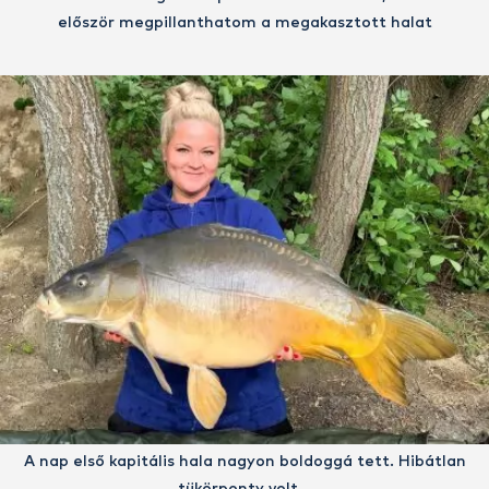
először megpillanthatom a megakasztott halat
A nap első kapitális hala nagyon boldoggá tett. Hibátlan