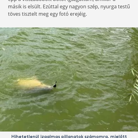
másik is elsült. Ezúttal egy nagyon szép, nyurga testű
töves tisztelt meg egy fotó erejéig.
Hihetetlenül izgalmas pillanatok számomra, mielőtt