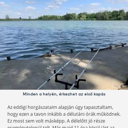
Minden a helyén, érkezhet az első kapás
Az eddigi horgászataim alapján úgy tapasztaltam,
hogy ezen a tavon inkább a délutáni órák működnek.
Ez most sem volt másképp. A délelőtt jó része
eseménytelenül telt. Már majd 11 óra körül járt az