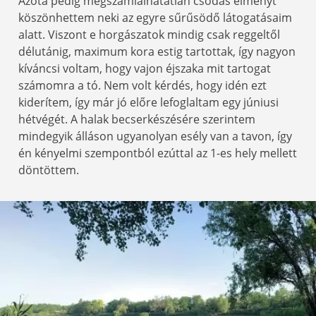
Azóta pedig megszámlálhatatlan csodás élményt
köszönhettem neki az egyre sűrűsödő látogatásaim
alatt. Viszont e horgászatok mindig csak reggeltől
délutánig, maximum kora estig tartottak, így nagyon
kíváncsi voltam, hogy vajon éjszaka mit tartogat
számomra a tó. Nem volt kérdés, hogy idén ezt
kiderítem, így már jó előre lefoglaltam egy júniusi
hétvégét. A halak becserkészésére szerintem
mindegyik álláson ugyanolyan esély van a tavon, így
én kényelmi szempontból ezúttal az 1-es hely mellett
döntöttem.