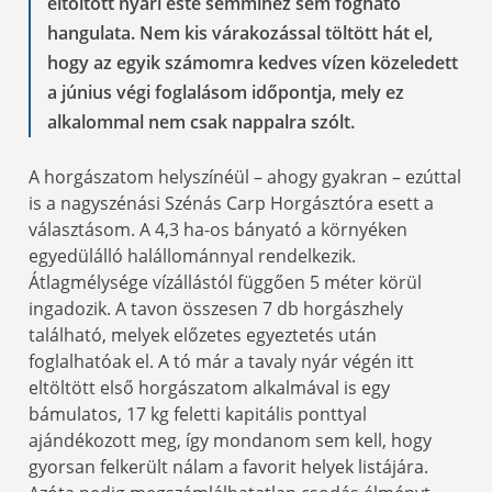
eltöltött nyári este semmihez sem fogható
hangulata. Nem kis várakozással töltött hát el,
hogy az egyik számomra kedves vízen közeledett
a június végi foglalásom időpontja, mely ez
alkalommal nem csak nappalra szólt.
A horgászatom helyszínéül – ahogy gyakran – ezúttal
is a nagyszénási Szénás Carp Horgásztóra esett a
választásom. A 4,3 ha-os bányató a környéken
egyedülálló halállománnyal rendelkezik.
Átlagmélysége vízállástól függően 5 méter körül
ingadozik. A tavon összesen 7 db horgászhely
található, melyek előzetes egyeztetés után
foglalhatóak el. A tó már a tavaly nyár végén itt
eltöltött első horgászatom alkalmával is egy
bámulatos, 17 kg feletti kapitális ponttyal
ajándékozott meg, így mondanom sem kell, hogy
gyorsan felkerült nálam a favorit helyek listájára.