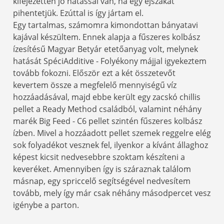
kifejezetten jó hatással van, ha egy éjszakát
pihentetjük. Ezúttal is így jártam el.
Egy tartalmas, számomra kimondottan bányatavi
kajával készültem. Ennek alapja a fűszeres kolbász
ízesítésű Magyar Betyár etetőanyag volt, melynek
hatását SpéciAdditive - Folyékony májjal igyekeztem
tovább fokozni. Először ezt a két összetevőt
kevertem össze a megfelelő mennyiségű víz
hozzáadásával, majd ebbe került egy zacskó chillis
pellet a Ready Method családból, valamint néhány
marék Big Feed - C6 pellet szintén fűszeres kolbász
ízben. Mivel a hozzáadott pellet szemek reggelre elég
sok folyadékot vesznek fel, ilyenkor a kívánt állaghoz
képest kicsit nedvesebbre szoktam készíteni a
keveréket. Amennyiben így is száraznak találom
másnap, egy spriccelő segítségével nedvesítem
tovább, mely így már csak néhány másodpercet vesz
igénybe a parton.