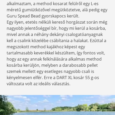
alkalmaztam, a method kosarat felülről egy L-es
méretű gumiütközővel megütköztetve, alá pedig egy
Guru Spead Bead gyorskapocs került.
Egy ilyen, etetés nélküli kereső horgászat során még
nagyobb jelentőséggel bír, hogy mi kerül a kosárba,
mivel annak a néhány dekányi csalogatóanyagnak
kell a csalink közelébe csábítania a halakat. Ezúttal a
megszokott method kajákhoz képest egy
tartalmasabb keverékkel készültem, így fontos volt,
hogy az egy annak felkínálására alkalmas method
kosárba kerüljön, melyben a darabosabb pellet
szemek mellett egy esetleges nagyobb csali is
kényelmesen elfér. Erre a DART XL kosár 55 g-os
változata volt az ideális választás.