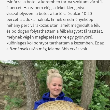
zsinórral a botot a kezemben tartva szoktam várni 1-
2 percet. Ha ez nem elég, a féket kiengedve
visszahelyezem a botot a tartóra és akár 10-20
percet is adok a halnak. Ennek eredményeképp
néhány perc várakozás után ismét megindult a fék,
és boldogan folytathattam a félbehagyott fárasztást,
melynek végén meglepetésemre egy gyönyörű,
különleges koi pontyot tarthattam a kezemben. Ez az
előzmények után még felemelőbb érzés volt.