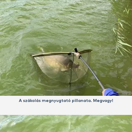
A szákolás megnyugtató pillanata. Megvagy!