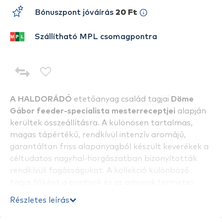
Bónuszpont jóváírás
20 Ft
Szállítható MPL csomagpontra
A HALDORÁDÓ
etetőanyag család tagjai
Döme
Gábor feeder-specialista mesterreceptjei
alapján
kerültek összeállításra. A különösen tartalmas,
magas tápértékű, rendkívül intenzív aromájú,
garantáltan friss alapanyagból készült keverékek a
céltudatos nagyhal-horgászatban bizonyították
rendkívüli fogósságukat. A kollekció különböző
tagjai főként a pontyok és az amurok termetes
egyedeire gyakorolnak ellenállhatatlan vonzerőt az
Részletes leírás
év bármely időszakában! A keverékek mindegyike
úgy került összeállításra, hogy kis mennyiségben,