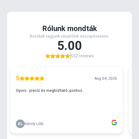
Színek, ízek
Gyorsan nyit, oldódás közben erőteljes vörös felhőt
képez, miközben, nagyon erős, de tiszta fűszeres-
kolbászos aromája és értékes összetevői - mint
például az extra finom spanyol halliszt és a kukorica
glutén - messziről a horog közelébe csalják a
halakat.
Keverési tanácsadó
Maximum 3,5-4 dl víz fokozatos hozzáadásával válik
tökéletes állagúvá az 1 kg keverék. Ajánlatos 0,5
órával a horgászat megkezdése előtt
megnedvesíteni és minimum egyszer áttörni
törőszitán, ekkor lesz a legjobb a tapadása és
leggyorsabb az oldódása. Felmelegedett vizekben a
Haldorádó Aroma Tuning - Magyar Betyár
hozzáadásával tovább fokozható a
csalogatóhatása. Az ízben, aromában hozzá