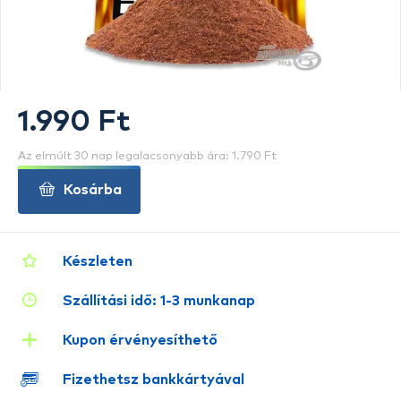
1.990 Ft
Az elmúlt 30 nap legalacsonyabb ára: 1.790 Ft
Kosárba
Készleten
Szállítási idő: 1-3 munkanap
Kupon érvényesíthető
Fizethetsz bankkártyával