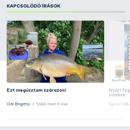
KAPCSOLÓDÓ ÍRÁSOK
Ezt megúsztam szárazon!
Nyári fo
vizekre
Gál Brigitta
több mint 6 éve
Sipos Gáb