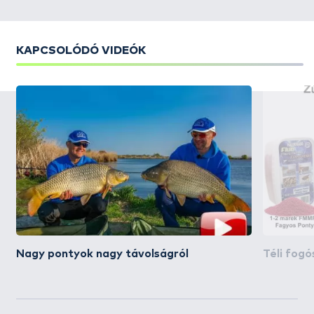
KAPCSOLÓDÓ VIDEÓK
Nagy pontyok nagy távolságról
Téli fogó