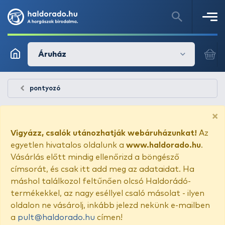
Áruház
pontyozó
×
Vigyázz, csalók utánozhatják webáruházunkat!
Az
egyetlen hivatalos oldalunk a
www.haldorado.hu
.
Vásárlás előtt mindig ellenőrizd a böngésző
címsorát, és csak itt add meg az adataidat. Ha
máshol találkozol feltűnően olcsó Haldorádó-
termékekkel, az nagy eséllyel csaló másolat - ilyen
oldalon ne vásárolj, inkább jelezd nekünk e-mailben
a
pult@haldorado.hu
címen!