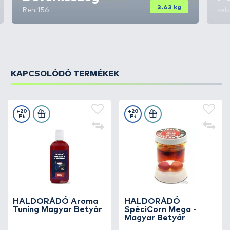
3.43 kg
Reni156
seb
KAPCSOLÓDÓ TERMÉKEK
+20
+20
Ft
Ft
HALDORÁDÓ Aroma
HALDORÁDÓ
Tuning Magyar Betyár
SpéciCorn Mega -
Magyar Betyár