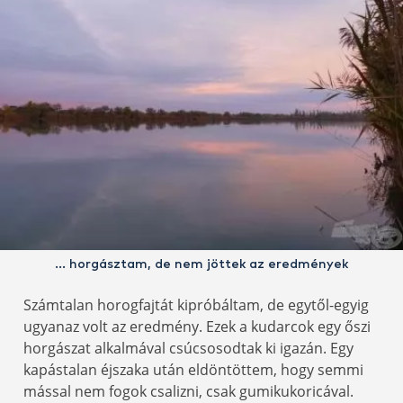
… horgásztam, de nem jöttek az eredmények
Számtalan horogfajtát kipróbáltam, de egytől-egyig
ugyanaz volt az eredmény. Ezek a kudarcok egy őszi
horgászat alkalmával csúcsosodtak ki igazán. Egy
kapástalan éjszaka után eldöntöttem, hogy semmi
mással nem fogok csalizni, csak gumikukoricával.