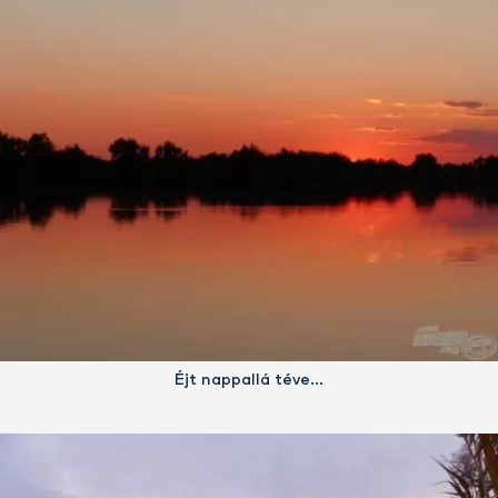
Éjt nappallá téve…