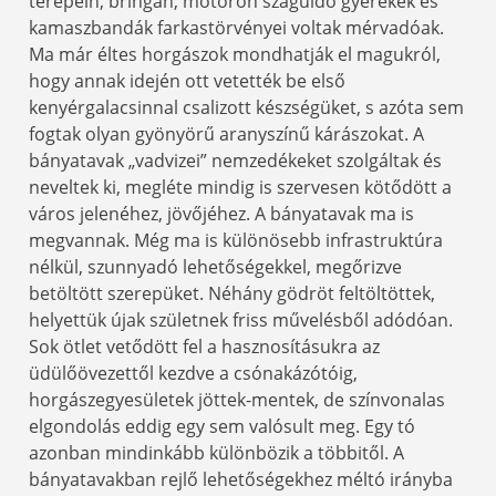
terepein, bringán, motoron száguldó gyerekek és
kamaszbandák farkastörvényei voltak mérvadóak.
Ma már éltes horgászok mondhatják el magukról,
hogy annak idején ott vetették be első
kenyérgalacsinnal csalizott készségüket, s azóta sem
fogtak olyan gyönyörű aranyszínű kárászokat. A
bányatavak „vadvizei” nemzedékeket szolgáltak és
neveltek ki, megléte mindig is szervesen kötődött a
város jelenéhez, jövőjéhez. A bányatavak ma is
megvannak. Még ma is különösebb infrastruktúra
nélkül, szunnyadó lehetőségekkel, megőrizve
betöltött szerepüket. Néhány gödröt feltöltöttek,
helyettük újak születnek friss művelésből adódóan.
Sok ötlet vetődött fel a hasznosításukra az
üdülőövezettől kezdve a csónakázótóig,
horgászegyesületek jöttek-mentek, de színvonalas
elgondolás eddig egy sem valósult meg. Egy tó
azonban mindinkább különbözik a többitől. A
bányatavakban rejlő lehetőségekhez méltó irányba