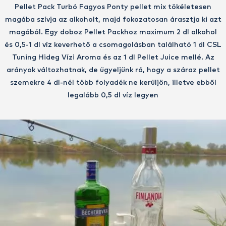
Pellet Pack Turbó Fagyos Ponty pellet mix tökéletesen
magába szívja az alkoholt, majd fokozatosan árasztja ki azt
magából. Egy doboz Pellet Packhoz maximum 2 dl alkohol
és 0,5-1 dl víz keverhető a csomagolásban található 1 dl CSL
Tuning Hideg Vízi Aroma és az 1 dl Pellet Juice mellé. Az
arányok változhatnak, de ügyeljünk rá, hogy a száraz pellet
szemekre 4 dl-nél több folyadék ne kerüljön, illetve ebből
legalább 0,5 dl víz legyen