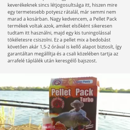
keverékeknek sincs létjogosultsága itt, hiszen mire
egy termetesebb potyesz rátalál, már semmi nem
marad a kosárban. Nagy kedvencem, a Pellet Pack
termékek voltak azok, amiket elsőként sikeresen
tudtam itt használni, majd egy kis tuningolással
tökéletesre csiszolni. Ez a pellet mix a bedobást
követően akár 1,5-2 órával is kellő alapot biztosít, így
garantáltan megállítja és a csali közelében tartja az
arrafelé táplálék után keresgélő bajszost.