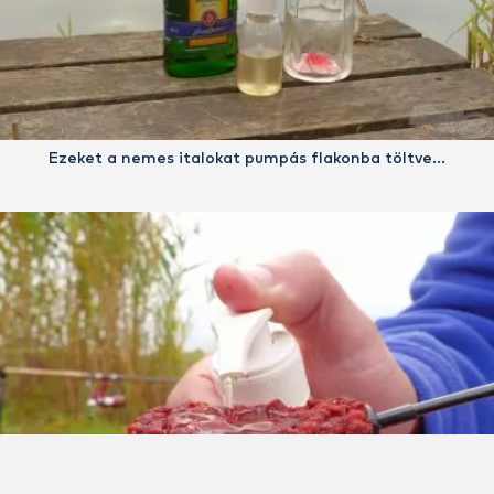
Ezeket a nemes italokat pumpás flakonba töltve…