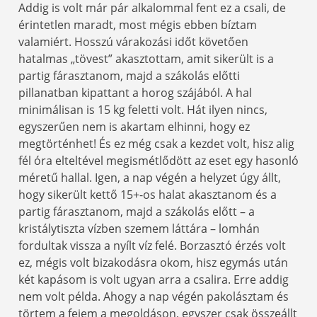
Addig is volt már pár alkalommal fent ez a csali, de
érintetlen maradt, most mégis ebben bíztam
valamiért. Hosszú várakozási időt követően
hatalmas „tövest” akasztottam, amit sikerült is a
partig fárasztanom, majd a szákolás előtti
pillanatban kipattant a horog szájából. A hal
minimálisan is 15 kg feletti volt. Hát ilyen nincs,
egyszerűen nem is akartam elhinni, hogy ez
megtörténhet! És ez még csak a kezdet volt, hisz alig
fél óra elteltével megismétlődött az eset egy hasonló
méretű hallal. Igen, a nap végén a helyzet úgy állt,
hogy sikerült kettő 15+-os halat akasztanom és a
partig fárasztanom, majd a szákolás előtt – a
kristálytiszta vízben szemem láttára – lomhán
fordultak vissza a nyílt víz felé. Borzasztó érzés volt
ez, mégis volt bizakodásra okom, hisz egymás után
két kapásom is volt ugyan arra a csalira. Erre addig
nem volt példa. Ahogy a nap végén pakolásztam és
törtem a fejem a megoldáson, egyszer csak összeállt