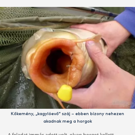
Kőkemény, „kagylóevő” száj – ebben bizony nehezen
akadnak meg a horgok
A feladat immár adott volt, olyan horgot kellett