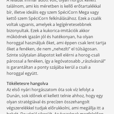
találnom, ami kis méretben is kellő erőtartalékkal
bír, illetve ideális egy szem SpéciCorn Mega vagy
kettő szem SpéciCorn felkínálásához. Ezek a csalik
voltak ugyanis, amelyek a legígéretesebbnek
bizonyultak. Ezek a kukorica-imitációk akkor
működnek igazán jól és hatékonyan, ha olyan
horoggal használjuk őket, ami éppen csak lent tartja
őket a fenéken, de nem „nehezíti” el túlságosan.
Szinte súlytalan állapotot kell elérni a horog-csali
párossal a fenéken, így a legóvatosabb „rászívásnál”
is garantáltan a ponty szájába kerül a csali a
horoggal együtt.
Tökéletesre hangolva
Az első nyári horgászatom óta sok víz lefolyt a
Dunán, sok időnek el kellett telnie ahhoz, hogy egy
olyan stratégiával és precízen összehangolt
végszerelékkel tudjak előrukkolni, ami megállja itt a
helyét. De végül sikerült. Az évszaknak megfelelően