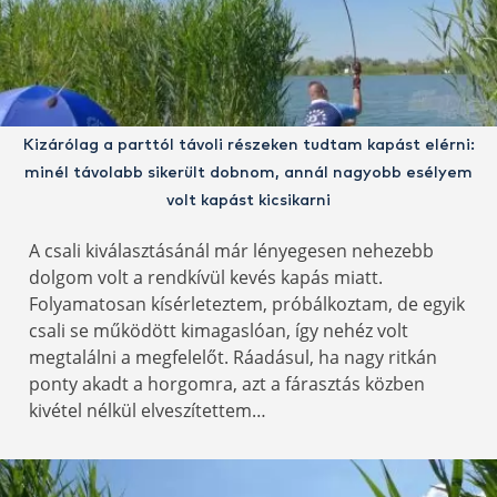
Kizárólag a parttól távoli részeken tudtam kapást elérni:
minél távolabb sikerült dobnom, annál nagyobb esélyem
volt kapást kicsikarni
A csali kiválasztásánál már lényegesen nehezebb
dolgom volt a rendkívül kevés kapás miatt.
Folyamatosan kísérleteztem, próbálkoztam, de egyik
csali se működött kimagaslóan, így nehéz volt
megtalálni a megfelelőt. Ráadásul, ha nagy ritkán
ponty akadt a horgomra, azt a fárasztás közben
kivétel nélkül elveszítettem…