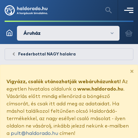
Áruház
Feederbottal NAGY halakra
×
Vigyázz, csalók utánozhatják webáruházunkat!
Az
egyetlen hivatalos oldalunk a
www.haldorado.hu
.
Vásárlás előtt mindig ellenőrizd a böngésző
címsorát, és csak itt add meg az adataidat. Ha
máshol találkozol feltűnően olcsó Haldorádó-
termékekkel, az nagy eséllyel csaló másolat - ilyen
oldalon ne vásárolj, inkább jelezd nekünk e-mailben
a
pult@haldorado.hu
címen!