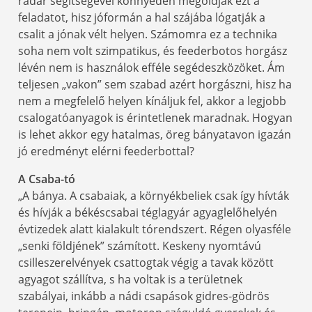
radar segítségével könnyedén megoldják ezt a
feladatot, hisz jóformán a hal szájába lógatják a
csalit a jónak vélt helyen. Számomra ez a technika
soha nem volt szimpatikus, és feederbotos horgász
lévén nem is használok efféle segédeszközöket. Ám
teljesen „vakon” sem szabad azért horgászni, hisz ha
nem a megfelelő helyen kínáljuk fel, akkor a legjobb
csalogatóanyagok is érintetlenek maradnak. Hogyan
is lehet akkor egy hatalmas, öreg bányatavon igazán
jó eredményt elérni feederbottal?
A Csaba-tó
„A bánya. A csabaiak, a környékbeliek csak így hívták
és hívják a békéscsabai téglagyár agyaglelőhelyén
évtizedek alatt kialakult tórendszert. Régen olyasféle
„senki földjének” számított. Keskeny nyomtávú
csilleszerelvények csattogtak végig a tavak között
agyagot szállítva, s ha voltak is a területnek
szabályai, inkább a nádi csapások gidres-gödrös