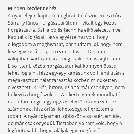
Minden kezdet nehéz
A nyár elején kaptam meghívást először erre a tóra.
Sáfrány János horgászbarátom invitált egy közös
horgászatra. Safi a bojlis technika elkötelezett híve.
Kapitális fogásait látva egyértelmű volt, hogy
elfogadom a meghívását, bár tudtam jól, hogy nem
lesz egyszerű dolgom ezen a tavon. De, ami
valójában várt rám, azt még csak nem is sejtettem.
Első itteni, közös horgászatunkat könnyen össze
lehet foglalni, hisz egy-egy kapásunk volt, ami után a
megakasztott halat fárasztás közben mindketten
elveszítettük. Hát, bizony ez a tó már csak ilyen, nem
bőkezű a horgászokkal. A sikertelennek mondható
nap után mégis egy új „szerelem” kezdete volt ez
számomra, hisz óriási lehetőségeket éreztem a
tóban. A nyár folyamán többször visszatértem ide,
de már csak egyedül. Tisztában voltam vele, hogy a
legfontosabb, hogy találjak egy megfelelő