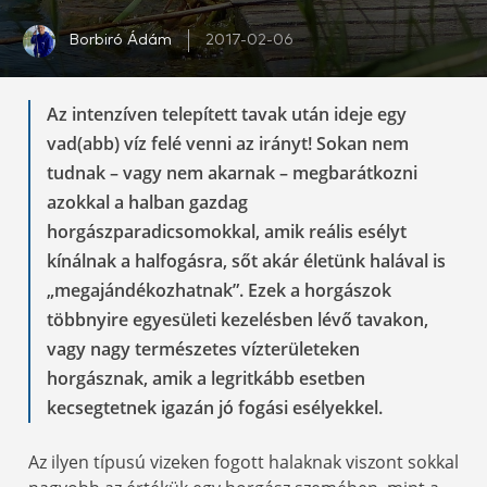
Borbiró Ádám
2017-02-06
Az intenzíven telepített tavak után ideje egy
vad(abb) víz felé venni az irányt! Sokan nem
tudnak – vagy nem akarnak – megbarátkozni
azokkal a halban gazdag
horgászparadicsomokkal, amik reális esélyt
kínálnak a halfogásra, sőt akár életünk halával is
„megajándékozhatnak”. Ezek a horgászok
többnyire egyesületi kezelésben lévő tavakon,
vagy nagy természetes vízterületeken
horgásznak, amik a legritkább esetben
kecsegtetnek igazán jó fogási esélyekkel.
Az ilyen típusú vizeken fogott halaknak viszont sokkal