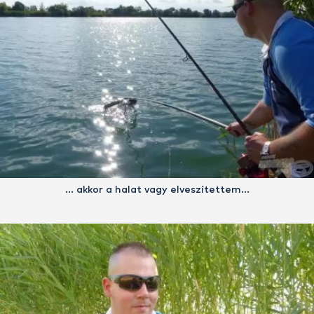
… akkor a halat vagy elveszítettem…