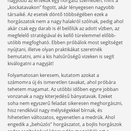
nagyobb az értékük egy horgász szemében, mint a
„kockatavakon” fogott, akár lényegesen nagyobb
társaiké. Az esetek döntő többségében ezek a
horgászatok nem a nagy halakról szólnak, pedig ahol
akár csak egy darab is él belőlük az adott vízben, az
megfelelő stratégiával és kellő türelemmel előbb-
utóbb megfogható. Ebben próbálok most segítséget
nyújtani, illetve olyan praktikákat szeretnék
bemutatni, ami a kis halsűrűségű vizeken is segít
kiválogatni a nagyját!
Folyamatosan keresem, kutatom azokat a
számomra új és ismeretlen tavakat, ahol próbára
tehetem magamat. Az utóbbi időben egyre jobban
vonzanak a nagy kiterjedésű bányatavak. Ezeket
soha nem egyszerű feladat sikeresen meghorgászni,
hisz rendkívül nagy mélységekkel bírnak, és
hihetetlen változatos, egyenetlen a medrük. Ahol
engedik a „behúzós” horgászatot, a bojlis horgászok