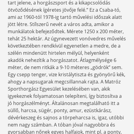
tart jelene, a horgászsport és a kikapcsolódás
ötvöződésének ígéretes jövője felé.” Ez a Csaba-tó,
ami az 1960-tól 1978-ig tartó művelési időszak alatt
jött létre. Stílszerű nevét a város adta, amikor a
munkálatok befejeződtek. Mérete 1250 x 200 méter,
tehát 25 hektár. Az úgynevezett vonóvedres művelés
következtében rendkívül egyenetlen a medre, de a
szélén mindenütt hirtelen mélyül, helyenként
akadók nehezítik a horgászatot. Átlagmélysége 6
méter, de nem ritkák a 9-10 méteres „gödrök” sem.
Egy csepp tenger, vize kristálytiszta és gyönyörű kék,
ahogy a napsugarak megcsillannak rajta. A Matróz
Sporthorgász Egyesület kezelésében van, akik
igyekeznek folyamatosan telepíteni, így biztosítva a
jó horgászélményt. Általánosan megtalálható itt a
süllő, harcsa, sügér, ponty, amur, ezüstkárász,
dévérkeszeg és sajnos a törpeharcsa is, igaz, utóbbi
nem nagy számban. A tóban jóval nagyobbra és
gyorsabban nőnek egyes halfajok, mint pl. a ponty,