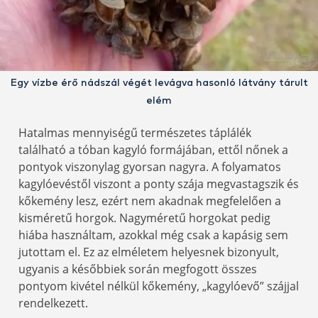
Egy vízbe érő nádszál végét levágva hasonló látvány tárult
elém
Hatalmas mennyiségű természetes táplálék
található a tóban kagyló formájában, ettől nőnek a
pontyok viszonylag gyorsan nagyra. A folyamatos
kagylóevéstől viszont a ponty szája megvastagszik és
kőkemény lesz, ezért nem akadnak megfelelően a
kisméretű horgok. Nagyméretű horgokat pedig
hiába használtam, azokkal még csak a kapásig sem
jutottam el. Ez az elméletem helyesnek bizonyult,
ugyanis a későbbiek során megfogott összes
pontyom kivétel nélkül kőkemény, „kagylóevő” szájjal
rendelkezett.