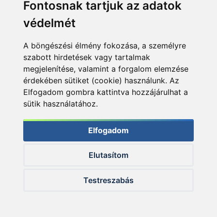
Fontosnak tartjuk az adatok
védelmét
A böngészési élmény fokozása, a személyre
… a már megszokott, lokális módon is használhatjuk
szabott hirdetések vagy tartalmak
megjelenítése, valamint a forgalom elemzése
érdekében sütiket (cookie) használunk. Az
Elfogadom gombra kattintva hozzájárulhat a
sütik használatához.
Elfogadom
Elutasítom
Testreszabás