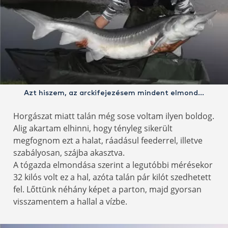
Azt hiszem, az arckifejezésem mindent elmond…
Horgászat miatt talán még sose voltam ilyen boldog.
Alig akartam elhinni, hogy tényleg sikerült
megfognom ezt a halat, ráadásul feederrel, illetve
szabályosan, szájba akasztva.
A tógazda elmondása szerint a legutóbbi mérésekor
32 kilós volt ez a hal, azóta talán pár kilót szedhetett
fel. Lőttünk néhány képet a parton, majd gyorsan
visszamentem a hallal a vízbe.