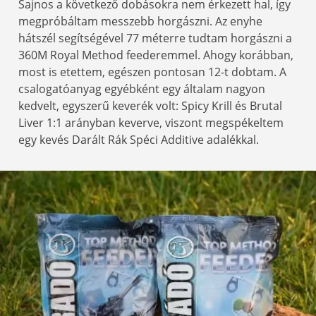
Sajnos a következő dobásokra nem érkezett hal, így
megpróbáltam messzebb horgászni. Az enyhe
hátszél segítségével 77 méterre tudtam horgászni a
360M Royal Method feederemmel. Ahogy korábban,
most is etettem, egészen pontosan 12-t dobtam. A
csalogatóanyag egyébként egy általam nagyon
kedvelt, egyszerű keverék volt: Spicy Krill és Brutal
Liver 1:1 arányban keverve, viszont megspékeltem
egy kevés Darált Rák Spéci Additive adalékkal.