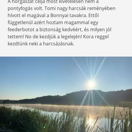
A horgászat célja most kivételesen nem a
pontyfogás volt. Tomi nagy harcsák reményében
hívott el magával a Bonnyai tavakra. Ettől
függetlenül azért hoztam magammal egy
feederbotot a biztonság kedvéért, és milyen jól
tettem! No de kezdjük a legelején! Kora reggel
kezdtünk neki a harcsázásnak.