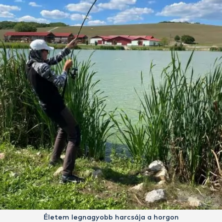
Életem legnagyobb harcsája a horgon