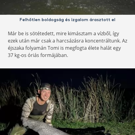
Felhőtlen boldogság és izgalom árasztott el
Már be is sötétedett, mire kimásztam a vízből, így
ezek után már csak a harcsázásra koncentráltunk. Az
éjszaka folyamán Tomi is megfogta élete halát egy
37 kg-os óriás formájában.