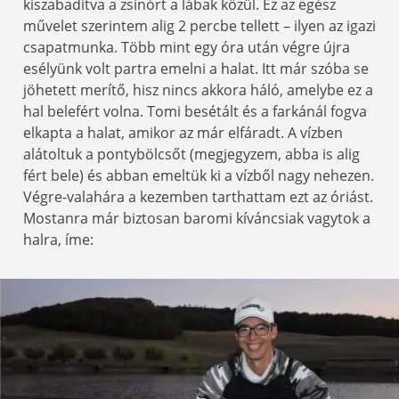
kiszabadítva a zsinórt a lábak közül. Ez az egész
művelet szerintem alig 2 percbe tellett – ilyen az igazi
csapatmunka. Több mint egy óra után végre újra
esélyünk volt partra emelni a halat. Itt már szóba se
jöhetett merítő, hisz nincs akkora háló, amelybe ez a
hal belefért volna. Tomi besétált és a farkánál fogva
elkapta a halat, amikor az már elfáradt. A vízben
alátoltuk a pontybölcsőt (megjegyzem, abba is alig
fért bele) és abban emeltük ki a vízből nagy nehezen.
Végre-valahára a kezemben tarthattam ezt az óriást.
Mostanra már biztosan baromi kíváncsiak vagytok a
halra, íme: