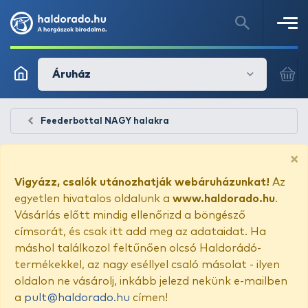
Áruház
Feederbottal NAGY halakra
×
Vigyázz, csalók utánozhatják webáruházunkat!
Az
egyetlen hivatalos oldalunk a
www.haldorado.hu
.
Vásárlás előtt mindig ellenőrizd a böngésző
címsorát, és csak itt add meg az adataidat. Ha
máshol találkozol feltűnően olcsó Haldorádó-
termékekkel, az nagy eséllyel csaló másolat - ilyen
oldalon ne vásárolj, inkább jelezd nekünk e-mailben
a
pult@haldorado.hu
címen!