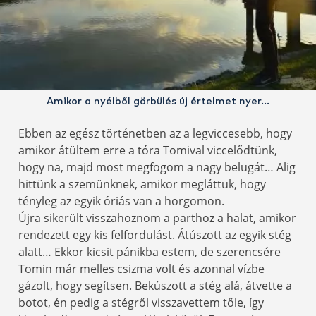
Amikor a nyélből görbülés új értelmet nyer…
Ebben az egész történetben az a legviccesebb, hogy
amikor átültem erre a tóra Tomival viccelődtünk,
hogy na, majd most megfogom a nagy belugát… Alig
hittünk a szemünknek, amikor megláttuk, hogy
tényleg az egyik óriás van a horgomon.
Újra sikerült visszahoznom a parthoz a halat, amikor
rendezett egy kis felfordulást. Átúszott az egyik stég
alatt… Ekkor kicsit pánikba estem, de szerencsére
Tomin már melles csizma volt és azonnal vízbe
gázolt, hogy segítsen. Bekúszott a stég alá, átvette a
botot, én pedig a stégről visszavettem tőle, így