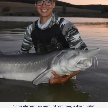
Soha életemben nem láttam még ekkora halat