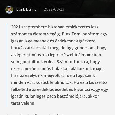
Bank Bálint
2022-09-23
2021 szeptembere biztosan emlékezetes lesz
számomra életem végéig. Putz Tomi barátom egy
igazán izgalmasnak és érdekesnek ígérkező
horgászatra invitált meg, de úgy gondolom, hogy
a végeredményre a legmerészebb álmainkban
sem gondoltunk volna. Számítottunk rá, hogy
ezen a pecán csodás halakkal találkozunk majd,
hisz az esélyünk megvolt rá, de a fogásaink
minden várakozást felülmúltak. Ha ez a kis ízelítő
felkeltette az érdeklődésedet és kíváncsi vagy egy
igazán különleges peca beszámolójára, akkor
tarts velem!