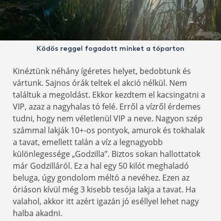
Ködös reggel fogadott minket a tóparton
Kinéztünk néhány ígéretes helyet, bedobtunk és
vártunk. Sajnos órák teltek el akció nélkül. Nem
találtuk a megoldást. Ekkor kezdtem el kacsingatni a
VIP, azaz a nagyhalas tó felé. Erről a vízről érdemes
tudni, hogy nem véletlenül VIP a neve. Nagyon szép
számmal lakják 10+-os pontyok, amurok és tokhalak
a tavat, emellett talán a víz a legnagyobb
különlegessége „Godzilla”. Biztos sokan hallottatok
már Godzilláról. Ez a hal egy 50 kilót meghaladó
beluga, úgy gondolom méltó a nevéhez. Ezen az
óriáson kívül még 3 kisebb tesója lakja a tavat. Ha
valahol, akkor itt azért igazán jó eséllyel lehet nagy
halba akadni.