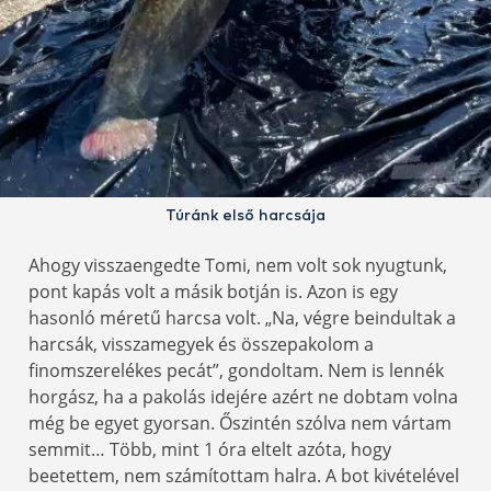
Túránk első harcsája
Ahogy visszaengedte Tomi, nem volt sok nyugtunk,
pont kapás volt a másik botján is. Azon is egy
hasonló méretű harcsa volt. „Na, végre beindultak a
harcsák, visszamegyek és összepakolom a
finomszerelékes pecát”, gondoltam. Nem is lennék
horgász, ha a pakolás idejére azért ne dobtam volna
még be egyet gyorsan. Őszintén szólva nem vártam
semmit… Több, mint 1 óra eltelt azóta, hogy
beetettem, nem számítottam halra. A bot kivételével