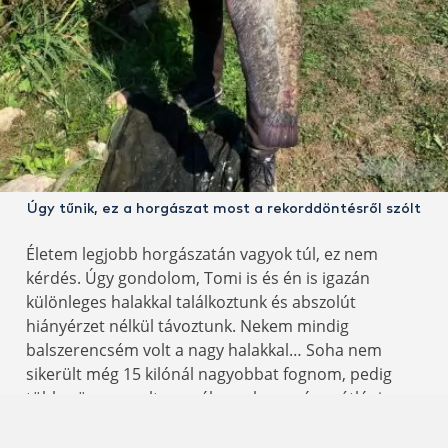
Úgy tűnik, ez a horgászat most a rekorddöntésről szólt
Életem legjobb horgászatán vagyok túl, ez nem
kérdés. Úgy gondolom, Tomi is és én is igazán
különleges halakkal találkoztunk és abszolút
hiányérzet nélkül távoztunk. Nekem mindig
balszerencsém volt a nagy halakkal… Soha nem
sikerült még 15 kilónál nagyobbat fognom, pedig
többször megvolt az esélyem, hogy végre átlépjem
ezt a határt. Nos, ez a horgászat teljes mértékben
kárpótolt az eddigi balszerencsémért – lám, nekem