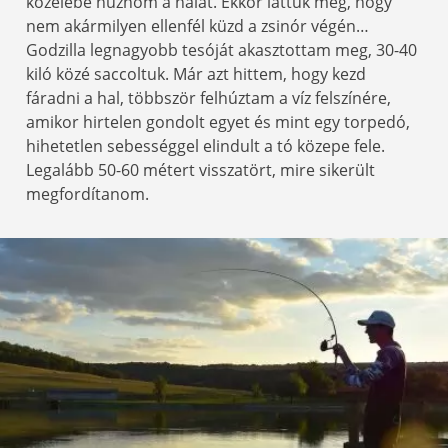
közelébe húznom a halat. Ekkor láttuk meg, hogy
nem akármilyen ellenfél küzd a zsinór végén…
Godzilla legnagyobb tesóját akasztottam meg, 30-40
kiló közé saccoltuk. Már azt hittem, hogy kezd
fáradni a hal, többször felhúztam a víz felszínére,
amikor hirtelen gondolt egyet és mint egy torpedó,
hihetetlen sebességgel elindult a tó közepe fele.
Legalább 50-60 métert visszatört, mire sikerült
megfordítanom.