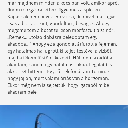
már majdnem minden a kocsiban volt, amikor apró,
finom mozgásra lettem figyelmes a spiccen.
Kapásnak nem neveztem volna, de mivel már úgyis
csak a bot volt kint, gondoltam, bevágok. Ahogy
megemeltem a botot teljesen megfeszült a zsinór.
„Remek… utolsó dobásra beledobtam egy
akadóba…” Ahogy ez a gondolat átfutott a fejemen,
egy hatalmas hal ugrott ki teljes testével a vízből,
majd a fékem füstölni kezdett. Hát, nem akadóba
akadtam, hanem egy hatalmas tokba. Legalábbis
akkor ezt hittem… Egyből telefonáltam Tominak,
hogy jöjjön, mert valami óriás van a horgomon.
Ekkor még nem is sejtettük, hogy igazából mibe
akadtam bele.