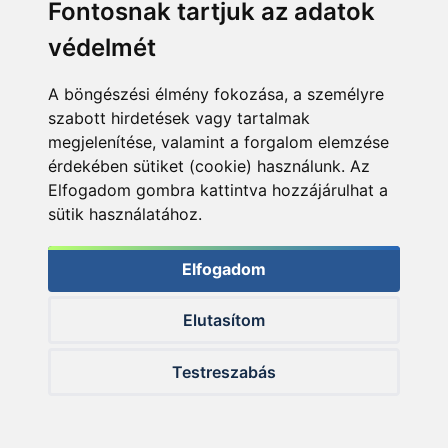
Fontosnak tartjuk az adatok
is lehet szerencsém, végre mellém állt a sors!
védelmét
Remélem, tetszett ez a beszámoló. Tudom, hogy itt
most nem a hasznos tippek vagy trükkök voltak
előtérben, ez a peca nem is arról szólt. Sokkal inkább
A böngészési élmény fokozása, a személyre
a különleges élményekért jöttünk, amelyeket meg is
szabott hirdetések vagy tartalmak
szereztünk, és remélem, a fenti sorokkal sikerült
megjelenítése, valamint a forgalom elemzése
ezeket átadnom Neked, így olvasás közben kicsit Te
érdekében sütiket (cookie) használunk. Az
is részese lettél.
Elfogadom gombra kattintva hozzájárulhat a
sütik használatához.
Írta: Bank Bálint
Fényképek: Bank Bálint, Putz Tamás
Elfogadom
Elutasítom
KAPCSOLÓDÓ TERMÉKEK
Testreszabás
+6
+20
Ft
Ft