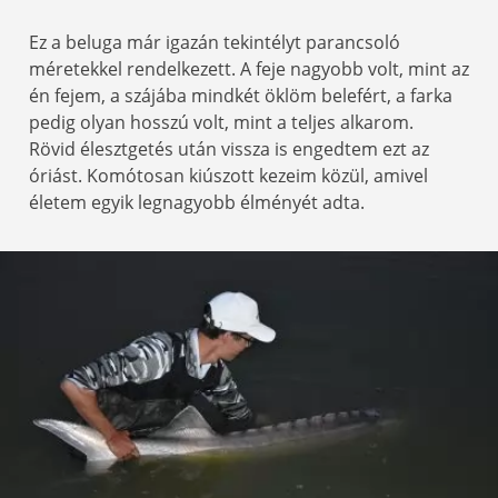
Ez a beluga már igazán tekintélyt parancsoló
méretekkel rendelkezett. A feje nagyobb volt, mint az
én fejem, a szájába mindkét öklöm belefért, a farka
pedig olyan hosszú volt, mint a teljes alkarom.
Rövid élesztgetés után vissza is engedtem ezt az
óriást. Komótosan kiúszott kezeim közül, amivel
életem egyik legnagyobb élményét adta.