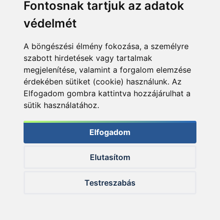
Fontosnak tartjuk az adatok
Vizek
védelmét
Termékösszehasonlítás
A böngészési élmény fokozása, a személyre
szabott hirdetések vagy tartalmak
megjelenítése, valamint a forgalom elemzése
érdekében sütiket (cookie) használunk. Az
Elfogadom gombra kattintva hozzájárulhat a
Nyitvatartás:
sütik használatához.
H-P: 8:00-17:00
Sz: 8:00 - 12:00
Elfogadom
Telefon:
+36 20 945 7758
Elutasítom
E-mail:
Testreszabás
pult@haldorado.hu
Cím:
6400 Kiskunhalas, Széchenyi út 49.