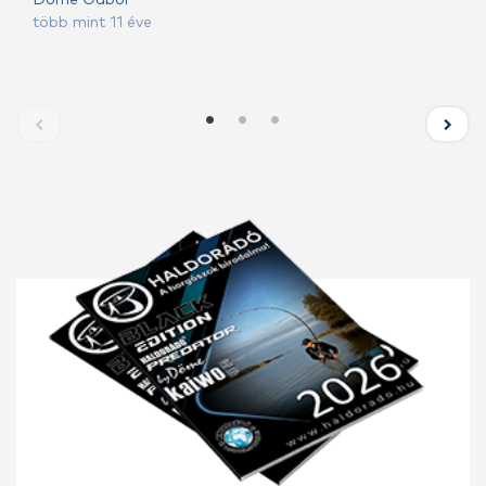
Döme Gábor
több mint 11 éve