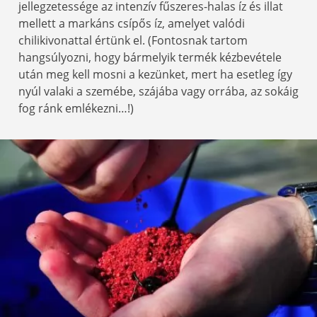
jellegzetessége az intenzív fűszeres-halas íz és illat
mellett a markáns csípős íz, amelyet valódi
chilikivonattal értünk el. (Fontosnak tartom
hangsúlyozni, hogy bármelyik termék kézbevétele
után meg kell mosni a kezünket, mert ha esetleg így
nyúl valaki a szemébe, szájába vagy orrába, az sokáig
fog ránk emlékezni…!)