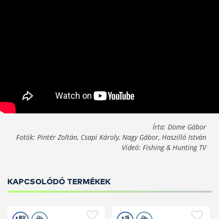
Írta: Döme Gábor
Fotók: Pintér Zoltán, Csapi Károly, Nagy Gábor, Haszilló István
Videó: Fishing & Hunting TV
KAPCSOLÓDÓ TERMÉKEK
+80
+15