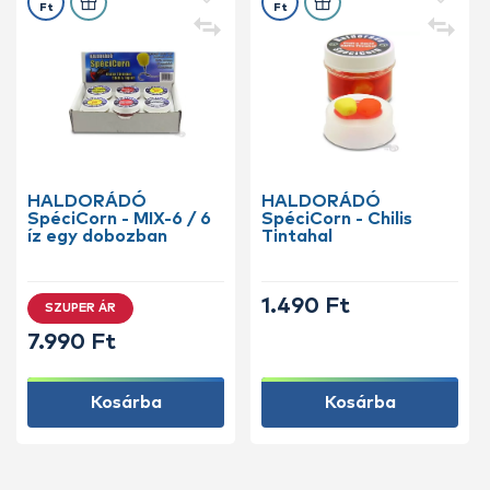
Ft
Ft
HALDORÁDÓ
HALDORÁDÓ
SpéciCorn - MIX-6 / 6
SpéciCorn - Chilis
íz egy dobozban
Tintahal
1.490 Ft
SZUPER ÁR
7.990 Ft
Kosárba
Kosárba