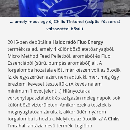
… amely most egy új Chilis Tintahal (csípős-fűszeres)
változattal bővült
2015-ben debütált a
Haldorádó Fluo Energy
termékcsalád, amely 4 különböző etetőanyagból,
Micro Method Feed Pelletből, aromából és Fluo
Essenciából (sűrű, pumpás aromából) áll. A
forgalomba hozatala előtt már készen volt az ötödik
íz, de egyszerűen azért nem adtuk ki, mert még úgy
éreztem, keveset teszteltük. (A kevés nálam
minimum 1 évet jelent…) Hiányoztak a
versenytapasztalatok és az igazán meleg napok, sok
különböző vízterületen. Amikor ezek a tesztek is
megnyugtatóan zárultak, akkor (idén nyáron)
forgalomba is hoztuk. Melyik ez az ötödik íz? A
Chilis
Tintahal
fantázia nevű termék. Legfőbb