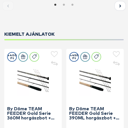
KIEMELT AJÁNLATOK
+400
+450
Ft
Ft
By Döme TEAM
By Döme TEAM
FEEDER Gold Serie
FEEDER Gold Serie
360M horgászbot +
390ML horgászbot +
Dobókesztyű ujj
Dobókesztyű ujj