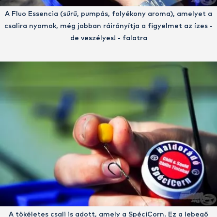
A Fluo Essencia (sűrű, pumpás, folyékony aroma), amelyet a
csalira nyomok, még jobban ráirányítja a figyelmet az ízes -
de veszélyes! - falatra
A tökéletes csali is adott, amely a SpéciCorn. Ez a lebegő