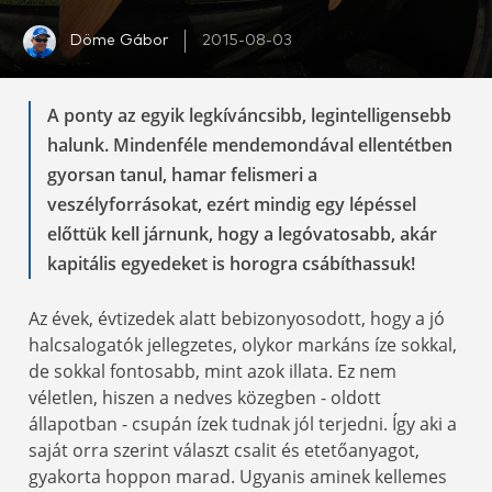
Döme Gábor
2015-08-03
A ponty az egyik legkíváncsibb, legintelligensebb
halunk. Mindenféle mendemondával ellentétben
gyorsan tanul, hamar felismeri a
veszélyforrásokat, ezért mindig egy lépéssel
előttük kell járnunk, hogy a legóvatosabb, akár
kapitális egyedeket is horogra csábíthassuk!
Az évek, évtizedek alatt bebizonyosodott, hogy a jó
halcsalogatók jellegzetes, olykor markáns íze sokkal,
de sokkal fontosabb, mint azok illata. Ez nem
véletlen, hiszen a nedves közegben - oldott
állapotban - csupán ízek tudnak jól terjedni. Így aki a
saját orra szerint választ csalit és etetőanyagot,
gyakorta hoppon marad. Ugyanis aminek kellemes