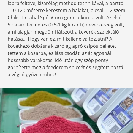
lapra feltéve, kizárólag method technikával, a parttól
110-120 méterre kerestem a halakat, a csali 1-2 szem
Chilis Tintahal SpéciCorn gumikukorica volt. Az első
5 halam termetes (0,5-1 kg közötti) dévérkeszeg volt,
ami alapján megdőlni látszott a keverék szelektáló
hatása… Hogy van ez, mit kellene változtatni? A
következő dobásra kizárólag apró csípős pelletet
tettem a kosárba, és láss csodát, az átlagosnál
hosszabb várakozási idő után egy szép ponty
görbítette meg a feederem spiccét és segített hozzá
a végső győzelemhez!