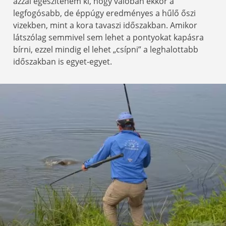
azzal egészíteném ki, hogy valóban ekkor a
legfogósabb, de éppúgy eredményes a hűlő őszi
vizekben, mint a kora tavaszi időszakban. Amikor
látszólag semmivel sem lehet a pontyokat kapásra
bírni, ezzel mindig el lehet „csípni” a leghalottabb
időszakban is egyet-egyet.