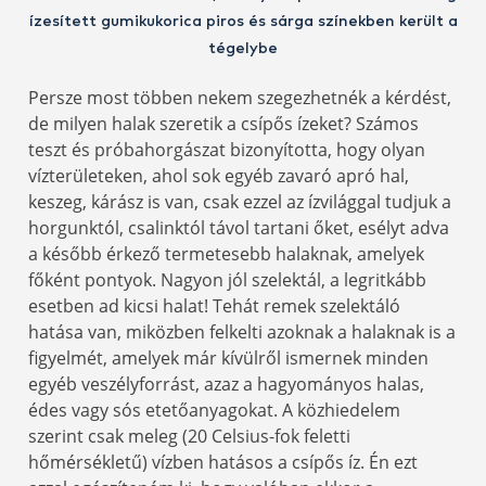
ízesített gumikukorica piros és sárga színekben került a
tégelybe
Persze most többen nekem szegezhetnék a kérdést,
de milyen halak szeretik a csípős ízeket? Számos
teszt és próbahorgászat bizonyította, hogy olyan
vízterületeken, ahol sok egyéb zavaró apró hal,
keszeg, kárász is van, csak ezzel az ízvilággal tudjuk a
horgunktól, csalinktól távol tartani őket, esélyt adva
a később érkező termetesebb halaknak, amelyek
főként pontyok. Nagyon jól szelektál, a legritkább
esetben ad kicsi halat! Tehát remek szelektáló
hatása van, miközben felkelti azoknak a halaknak is a
figyelmét, amelyek már kívülről ismernek minden
egyéb veszélyforrást, azaz a hagyományos halas,
édes vagy sós etetőanyagokat. A közhiedelem
szerint csak meleg (20 Celsius-fok feletti
hőmérsékletű) vízben hatásos a csípős íz. Én ezt