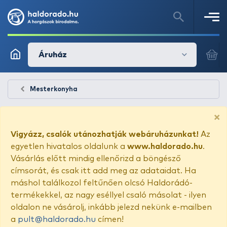
Áruház
Mesterkonyha
×
Vigyázz, csalók utánozhatják webáruházunkat!
Az
egyetlen hivatalos oldalunk a
www.haldorado.hu
.
Vásárlás előtt mindig ellenőrizd a böngésző
címsorát, és csak itt add meg az adataidat. Ha
máshol találkozol feltűnően olcsó Haldorádó-
termékekkel, az nagy eséllyel csaló másolat - ilyen
oldalon ne vásárolj, inkább jelezd nekünk e-mailben
a
pult@haldorado.hu
címen!