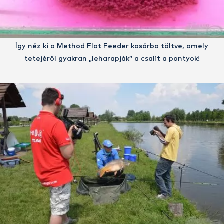
Így néz ki a Method Flat Feeder kosárba töltve, amely
tetejéről gyakran „leharapják” a csalit a pontyok!