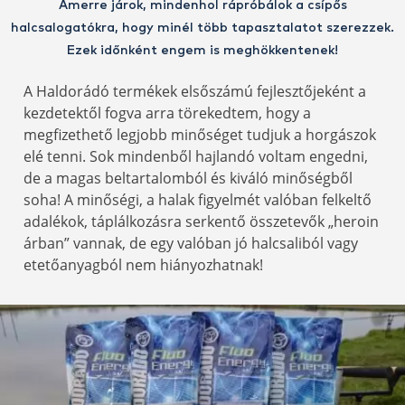
Amerre járok, mindenhol rápróbálok a csípős
halcsalogatókra, hogy minél több tapasztalatot szerezzek.
Ezek időnként engem is meghökkentenek!
A Haldorádó termékek elsőszámú fejlesztőjeként a
kezdetektől fogva arra törekedtem, hogy a
megfizethető legjobb minőséget tudjuk a horgászok
elé tenni. Sok mindenből hajlandó voltam engedni,
de a magas beltartalomból és kiváló minőségből
soha! A minőségi, a halak figyelmét valóban felkeltő
adalékok, táplálkozásra serkentő összetevők „heroin
árban” vannak, de egy valóban jó halcsaliból vagy
etetőanyagból nem hiányozhatnak!