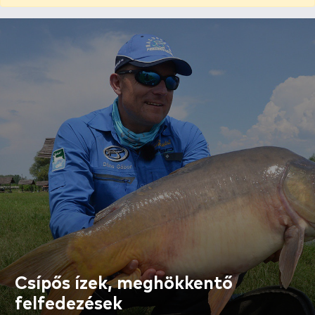
Csípős ízek, meghökkentő
felfedezések