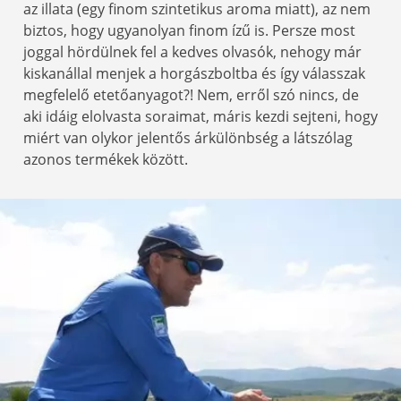
az illata (egy finom szintetikus aroma miatt), az nem
biztos, hogy ugyanolyan finom ízű is. Persze most
joggal hördülnek fel a kedves olvasók, nehogy már
kiskanállal menjek a horgászboltba és így válasszak
megfelelő etetőanyagot?! Nem, erről szó nincs, de
aki idáig elolvasta soraimat, máris kezdi sejteni, hogy
miért van olykor jelentős árkülönbség a látszólag
azonos termékek között.