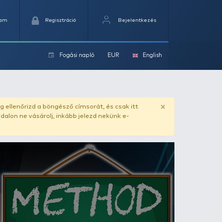
Kedvencek
Kosaram
Regisztráció
Fogási na
ok
ado.hu
. Vásárlás előtt mindig ellenőrizd a böngésző címs
yel csaló másolat - ilyen oldalon ne vásárolj, inkább jel