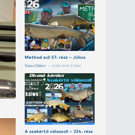
A szakértő vál
Putz Tamás
4 