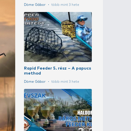
Method suli 5
Sipos Gábor
t
 fel
A szakértő vá