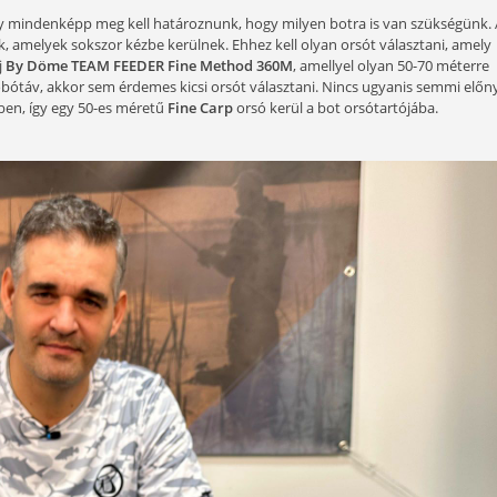
őségek erősen korlátozottak, ugyanis a legtöbb állóvíz befa
en van olyan téma, amelyet egy szobában is be lehet muta
 pont annyira fontos, mint maga a horgászat. Ebben a rész
alamint megpróbálok kicsit segíteni abban, hogy milyen vé
gybetűs szezon!
oknál kezdődik, így mindenképp meg kell határoznunk, hogy mi
0-as botok
azok, amelyek sokszor kézbe kerülnek. Ehhez kell 
tottam, az az új
By Döme TEAM FEEDER Fine Method 360M
a nincs nagy dobótáv, akkor sem érdemes kicsi orsót választ
 minden helyzetben, így egy 50-es méretű
Fine Carp
orsó kerü