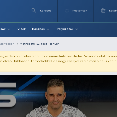
Keresés
Videók
Vizek
Írások
Hasznos
Pályázat
echnikák
Method feeder
Method suli 42. rész – január
uházunkat!
Az egyetlen hivatalos oldalunk a
www.haldor
ozol feltűnően olcsó Haldorádó-termékekkel, az nagy eséll