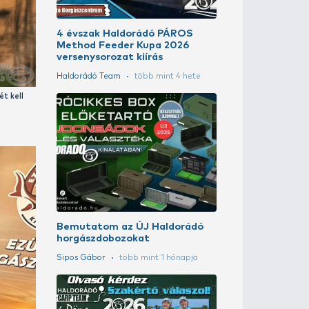
Döme Gábor
Rapid Feeder 
method
Döme Gábor