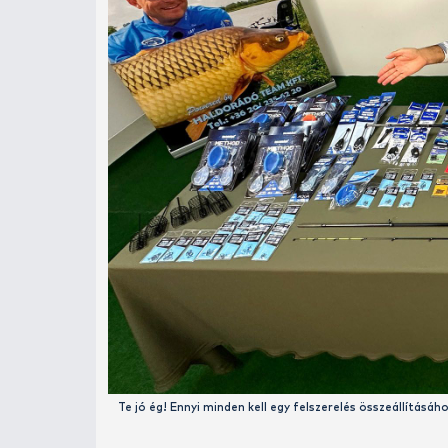
Érdemes már a horgászat előtt eldönteni,