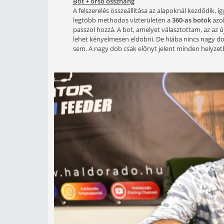
Január lévén a horgászati lehet
tanóra nem maradhat el, és bőv
előkészítése a szezonra ugyanis
kompletten felszerelt botot, v
beszerezni, mire kezdődik a na
Bot + orsó összhang
A felszerelés összeállítása az alap
legtöbb methodos vízterületen a
36
passzol hozzá. A bot, amelyet válasz
lehet kényelmesen eldobni. De hiáb
sem. A nagy dob csak előnyt jelent