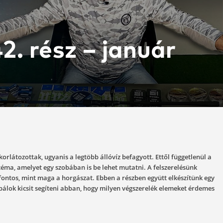
li 42. rész – ja
1-11