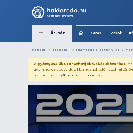
Áruház
KAIWO
Kezdőlap
Írás topikok
Finomszerelékes t
Vigyázz, csalók utánozhatják webár
add meg az adataidat. Ha máshol találk
mailben a
pult@haldorado.hu
címen!