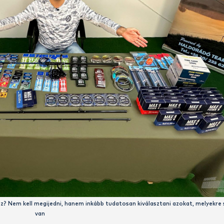
 hogy milyen erősségű spiccel szereljük fel a botot, mert nagy
bontani a végszereléket a rosszul megválasztott spicc miatt