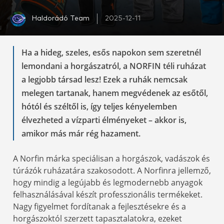
Haldorádó Team
2025-12-11
Ha a hideg, szeles, esős napokon sem szeretnél
lemondani a horgászatról, a NORFIN téli ruházat
a legjobb társad lesz! Ezek a ruhák nemcsak
melegen tartanak, hanem megvédenek az esőtől,
hótól és széltől is, így teljes kényelemben
élvezheted a vízparti élményeket – akkor is,
amikor más már rég hazament.
A Norfin márka speciálisan a horgászok, vadászok és
túrázók ruházatára szakosodott. A Norfinra jellemző,
hogy mindig a legújabb és legmodernebb anyagok
felhasználásával készít professzionális termékeket.
Nagy figyelmet fordítanak a fejlesztésekre és a
horgászoktól szerzett tapasztalatokra, ezeket