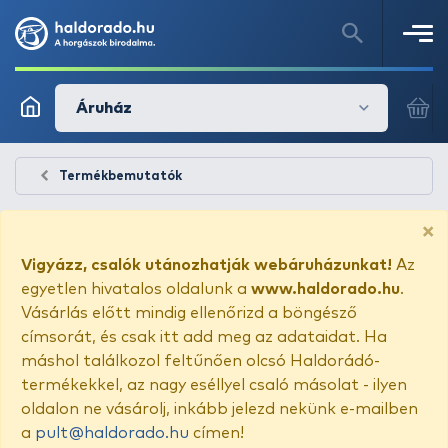
Áruház
Termékbemutatók
×
Vigyázz, csalók utánozhatják webáruházunkat!
Az
egyetlen hivatalos oldalunk a
www.haldorado.hu
.
Vásárlás előtt mindig ellenőrizd a böngésző
címsorát, és csak itt add meg az adataidat. Ha
máshol találkozol feltűnően olcsó Haldorádó-
termékekkel, az nagy eséllyel csaló másolat - ilyen
oldalon ne vásárolj, inkább jelezd nekünk e-mailben
a
pult@haldorado.hu
címen!