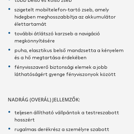
több belső és külső zseb
szigetelt mobiltelefon-tartó zseb, amely
hidegben meghosszabbítja az akkumulátor
élettartamát
további átlátszó karzseb a navigáció
megkönnyítésére
puha, elasztikus belső mandzsetta a kényelem
és a hő megtartása érdekében
fényvisszaverő biztonsági elemek a jobb
láthatóságért gyenge fényviszonyok között
NADRÁG (OVERÁL) JELLEMZŐK:
teljesen állítható vállpántok a testreszabott
hosszért
rugalmas derékrész a személyre szabott