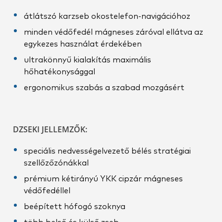
átlátszó karzseb okostelefon-navigációhoz
minden védőfedél mágneses záróval ellátva az
egykezes használat érdekében
ultrakönnyű kialakítás maximális
hőhatékonysággal
ergonomikus szabás a szabad mozgásért
DZSEKI JELLEMZŐK:
speciális nedvességelvezető bélés stratégiai
szellőzőzónákkal
prémium kétirányú YKK cipzár mágneses
védőfedéllel
beépített hófogó szoknya