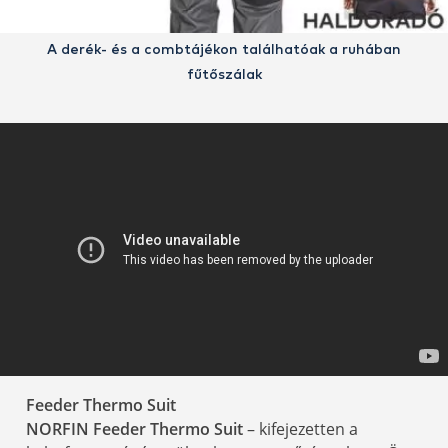
A derék- és a combtájékon találhatóak a ruhában
fűtőszálak
Feeder Thermo Suit
NORFIN Feeder Thermo Suit
– kifejezetten a