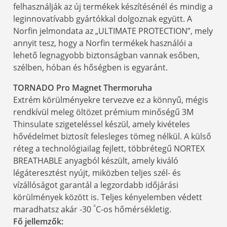
felhasználják az új termékek készítésénél és mindig a
leginnovatívabb gyártókkal dolgoznak együtt. A
Norfin jelmondata az „ULTIMATE PROTECTION”, mely
annyit tesz, hogy a Norfin termékek használói a
lehető legnagyobb biztonságban vannak esőben,
szélben, hóban és hőségben is egyaránt.
TORNADO Pro Magnet Thermoruha
Extrém körülményekre tervezve ez a könnyű, mégis
rendkívül meleg öltözet prémium minőségű 3M
Thinsulate szigeteléssel készül, amely kivételes
hővédelmet biztosít felesleges tömeg nélkül. A külső
réteg a technológiailag fejlett, többrétegű NORTEX
BREATHABLE anyagból készült, amely kiváló
légáteresztést nyújt, miközben teljes szél- és
vízállóságot garantál a legzordabb időjárási
körülmények között is. Teljes kényelemben védett
°
maradhatsz akár -30
C-os hőmérsékletig.
Fő jellemzők: