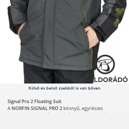
Külső és belső zsebből is van bőven
Signal Pro 2 Floating Suit
A
NORFIN SIGNAL PRO 2
könnyű, egyrészes
thermoruha lebegő anyagból készült szigeteléssel,
amely további biztonságot nyújt jégen vagy
csónakból végzett horgászat során. Kényelmes