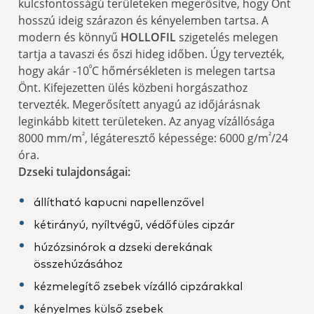
kulcsfontosságú területeken megerősítve, hogy Önt
hosszú ideig szárazon és kényelemben tartsa. A
modern és könnyű
HOLLOFIL
szigetelés melegen
tartja a tavaszi és őszi hideg időben. Úgy tervezték,
⁰
hogy akár -10
C hőmérsékleten is melegen tartsa
Önt. Kifejezetten ülés közbeni horgászathoz
tervezték. Megerősített anyagú az időjárásnak
leginkább kitett területeken. Az anyag vízállósága
²
²
8000 mm/m
, légáteresztő képessége: 6000 g/m
/24
óra.
Dzseki tulajdonságai:
állítható kapucni napellenzővel
kétirányú, nyíltvégű, védőfüles cipzár
húzózsinórok a dzseki derekának
összehúzásához
kézmelegítő zsebek vízálló cipzárakkal
kényelmes külső zsebek