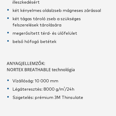
illeszkedésért
két kényelmes oldalzseb mágneses zárással
két tágas tároló zseb a szükséges
felszerelések tárolására
megerősített térd- és ülőfelület
belső hófogó betétek
ANYAGJELLEMZŐK:
NORTEX BREATHABLE technológia
Vízállóság: 10 000 mm
²
Légáteresztés: 8000 g/m
/24h
Szigetelés: prémium 3M Thinsulate