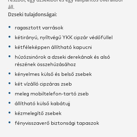
áll.
Dzseki tulajdonságai:
ragasztott varrások
kétirányú, nyíltvégű YKK cipzár védőfüllel
kétféleképpen állítható kapucni
húzózsinórok a dzseki derekának és alsó
részének összehúzásához
kényelmes külső és belső zsebek
két vízálló cipzáras zseb
meleg mobiltelefon-tartó zseb
állítható külső kabátujj
kézmelegítő zsebek
fényvisszaverő biztonsági tapaszok