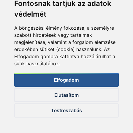
Fontosnak tartjuk az adatok
°
meleget biztosít akár -25
C-on is.
védelmét
Anyaga:
NORTEX LÉLEGZŐ
A böngészési élmény fokozása, a személyre
²
Vízszigetelés:
10 000 mm/m
szabott hirdetések vagy tartalmak
²
Légáteresztés:
6000 g/m
/24 óra
megjelenítése, valamint a forgalom elemzése
Szigetelés:
THINSULATE 3M
érdekében sütiket (cookie) használunk. Az
Elfogadom gombra kattintva hozzájárulhat a
Vízálló anyag
sütik használatához.
Laminált varratok
Kétirányú cipzár védőlappal
Elfogadom
Állítható, levehető kapucni
Elutasítom
Vízálló telefontok
Polár béléssel ellátott gallér
Testreszabás
Négy nagy zseb
Neoprén mandzsetta