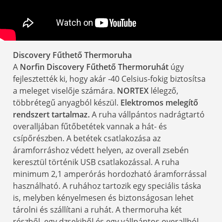
Discovery Fűthető Thermoruha
A
Norfin Discovery Fűthető Thermoruhát
úgy
fejlesztették ki, hogy akár -40 Celsius-fokig biztosítsa
a meleget viselője számára.
NORTEX
lélegző,
többrétegű anyagból készül.
Elektromos melegítő
rendszert tartalmaz.
A ruha vállpántos nadrágtartó
overalljában fűtőbetétek vannak a hát- és
csípőrészben. A betétek csatlakozása az
áramforráshoz védett helyen, az overall zsebén
keresztül történik USB csatlakozással. A ruha
minimum 2,1 amperórás hordozható áramforrással
használható. A ruhához tartozik egy speciális táska
is, melyben kényelmesen és biztonságosan lehet
tárolni és szállítani a ruhát. A thermoruha két
részből, egy dzsekiből és egy vállpántos overallból