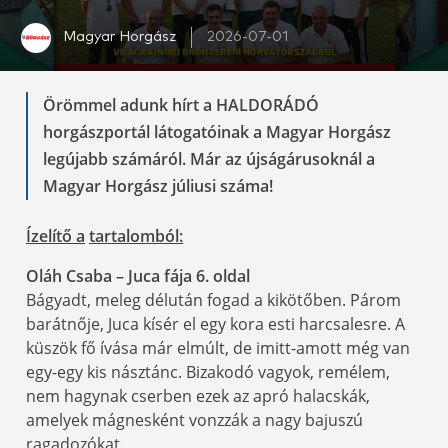
Magyar Horgász
2026-07-01
Örömmel adunk hírt a HALDORÁDÓ
horgászportál látogatóinak a Magyar Horgász
legújabb számáról. Már az újságárusoknál a
Magyar Horgász júliusi száma!
Ízelítő a
tartalomból
:
Oláh Csaba – Juca fája 6
. oldal
Bágyadt, meleg délután fogad a kikötőben. Párom
barátnője, Juca kísér el egy kora esti harcsalesre. A
küszök fő ívása már elmúlt, de imitt-amott még van
egy-egy kis násztánc. Bizakodó vagyok, remélem,
nem hagynak cserben ezek az apró halacskák,
amelyek mágnesként vonzzák a nagy bajuszú
ragadozókat.