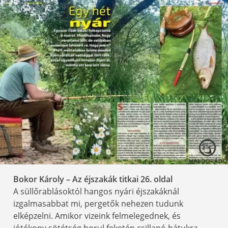
Bokor Károly – Az éjszakák titkai 26
. oldal
A süllőrablásoktól hangos nyári éjszakáknál
izgalmasabbat mi, pergetők nehezen tudunk
elképzelni. Amikor vizeink felmelegednek, és
jótékony sötétség borul feketén csillanó hátukra,