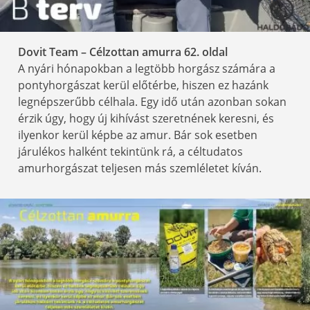
Dovit Team – Célzottan amurra 62
. oldal
A nyári hónapokban a legtöbb horgász számára a
pontyhorgászat kerül előtérbe, hiszen ez hazánk
legnépszerűbb célhala. Egy idő után azonban sokan
érzik úgy, hogy új kihívást szeretnének keresni, és
ilyenkor kerül képbe az amur. Bár sok esetben
járulékos halként tekintünk rá, a céltudatos
amurhorgászat teljesen más szemléletet kíván.