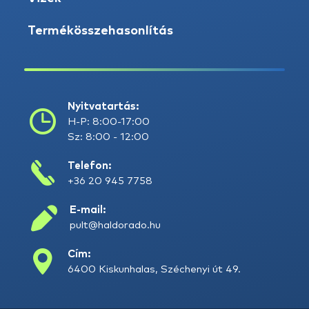
Termékösszehasonlítás
Nyitvatartás:
H-P: 8:00-17:00
Sz: 8:00 - 12:00
Telefon:
+36 20 945 7758
E-mail:
pult@haldorado.hu
Cím:
6400 Kiskunhalas, Széchenyi út 49.