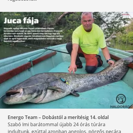
Energo Team – Dobástól a merítésig 14
. oldal
Szabó Imi barátommal újabb 24 órás túrára
indultunk, ezúttal azonban angolos, pörgős pecára