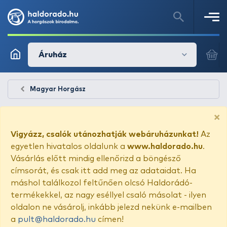
Áruház
Magyar Horgász
×
Vigyázz, csalók utánozhatják webáruházunkat!
Az
egyetlen hivatalos oldalunk a
www.haldorado.hu
.
Vásárlás előtt mindig ellenőrizd a böngésző
címsorát, és csak itt add meg az adataidat. Ha
máshol találkozol feltűnően olcsó Haldorádó-
termékekkel, az nagy eséllyel csaló másolat - ilyen
oldalon ne vásárolj, inkább jelezd nekünk e-mailben
a
pult@haldorado.hu
címen!