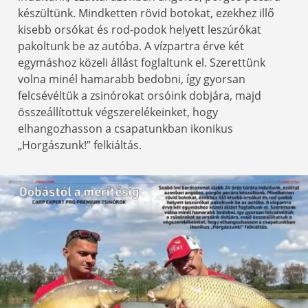
készültünk. Mindketten rövid botokat, ezekhez illő
kisebb orsókat és rod-podok helyett leszúrókat
pakoltunk be az autóba. A vízpartra érve két
egymáshoz közeli állást foglaltunk el. Szerettünk
volna minél hamarabb bedobni, így gyorsan
felcsévéltük a zsinórokat orsóink dobjára, majd
összeállítottuk végszerelékeinket, hogy
elhangozhasson a csapatunkban ikonikus
„Horgászunk!” felkiáltás.