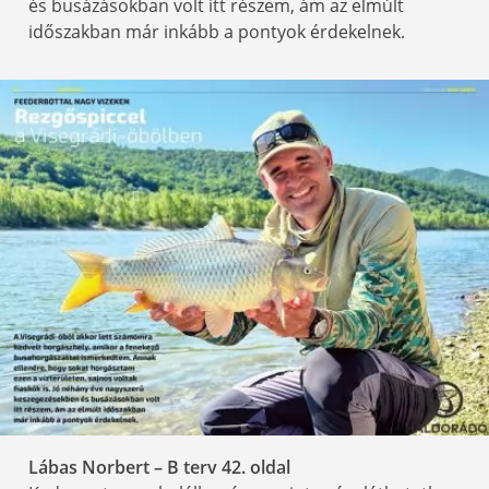
és busázásokban volt itt részem, ám az elmúlt
időszakban már inkább a pontyok érdekelnek.
Lábas Norbert – B terv 42
. oldal