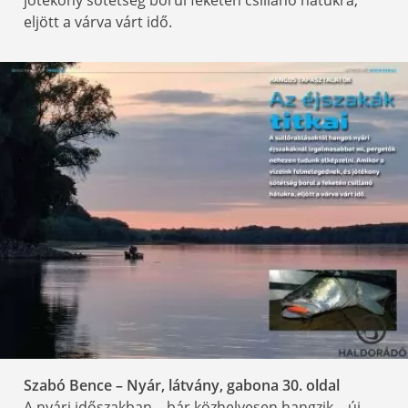
eljött a várva várt idő.
Szabó Bence – Nyár, látvány, gabona 30
. oldal
A nyári időszakban – bár közhelyesen hangzik – új