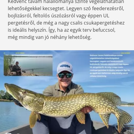
Kedvenc tavam halállománya szinte végeláthatatlan
lehetőségekkel kecsegtet. Legyen szó feederezésről,
bojlizásról, feltolós úszózásról vagy éppen UL
pergetésről, de még a nagy csalis csukapergetéshez
is ideális helyszín. Így, ha az egyik terv befuccsol,
még mindig van jó néhány lehetőség.