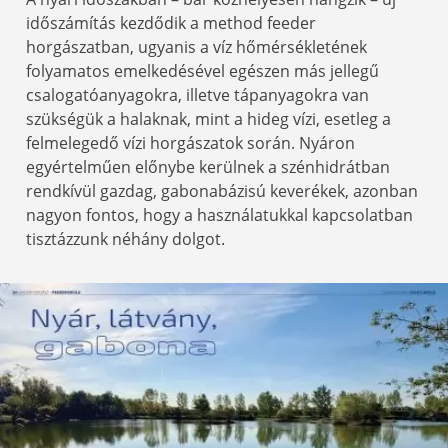
időszámítás kezdődik a method feeder
horgászatban, ugyanis a víz hőmérsékletének
folyamatos emelkedésével egészen más jellegű
csalogatóanyagokra, illetve tápanyagokra van
szükségük a halaknak, mint a hideg vízi, esetleg a
felmelegedő vízi horgászatok során. Nyáron
egyértelműen előnybe kerülnek a szénhidrátban
rendkívül gazdag, gabonabázisú keverékek, azonban
nagyon fontos, hogy a használatukkal kapcsolatban
tisztázzunk néhány dolgot.