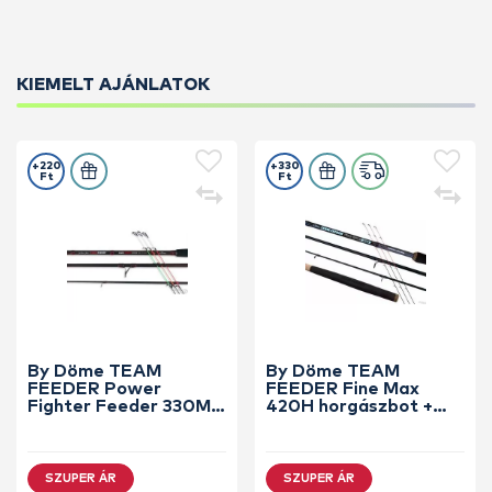
KIEMELT AJÁNLATOK
+220
+330
Ft
Ft
By Döme TEAM
By Döme TEAM
FEEDER Power
FEEDER Fine Max
Fighter Feeder 330M
420H horgászbot +
horgászbot +
Dobókesztyű ujj
Dobókesztyű ujj
SZUPER ÁR
SZUPER ÁR