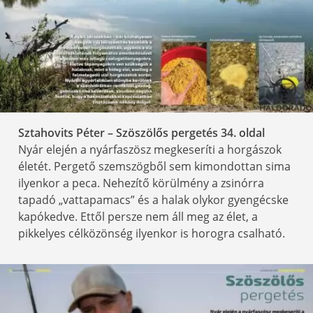
Sztahovits Péter – Szöszölős pergetés 34
. oldal
Nyár elején a nyárfaszösz megkeseríti a horgászok
életét. Pergető szemszögből sem kimondottan sima
ilyenkor a peca. Nehezítő körülmény a zsinórra
tapadó „vattapamacs” és a halak olykor gyengécske
kapókedve. Ettől persze nem áll meg az élet, a
pikkelyes célközönség ilyenkor is horogra csalható.