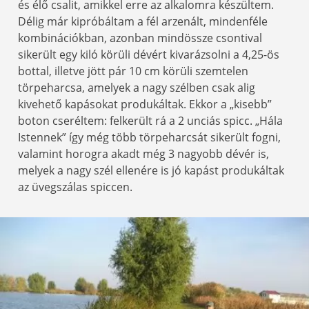
és élő csalit, amikkel erre az alkalomra készültem.
Délig már kipróbáltam a fél arzenált, mindenféle
kombinációkban, azonban mindössze csontival
sikerült egy kiló körüli dévért kivarázsolni a 4,25-ös
bottal, illetve jött pár 10 cm körüli szemtelen
törpeharcsa, amelyek a nagy szélben csak alig
kivehető kapásokat produkáltak. Ekkor a „kisebb”
boton cseréltem: felkerült rá a 2 unciás spicc. „Hála
Istennek” így még több törpeharcsát sikerült fogni,
valamint horogra akadt még 3 nagyobb dévér is,
melyek a nagy szél ellenére is jó kapást produkáltak
az üvegszálas spiccen.