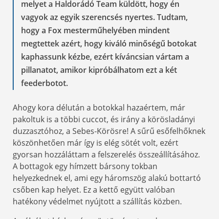
melyet a Haldorádó Team küldött, hogy én
vagyok az egyik szerencsés nyertes. Tudtam,
hogy a Fox mesterműhelyében mindent
megtettek azért, hogy kiváló minőségű botokat
kaphassunk kézbe, ezért kíváncsian vártam a
pillanatot, amikor kipróbálhatom ezt a két
feederbotot.
Ahogy kora délután a botokkal hazaértem, már
pakoltuk is a többi cuccot, és irány a körösladányi
duzzasztóhoz, a Sebes-Körösre! A sűrű esőfelhőknek
köszönhetően már így is elég sötét volt, ezért
gyorsan hozzáláttam a felszerelés összeállításához.
A bottagok egy hímzett bársony tokban
helyezkednek el, ami egy háromszög alakú bottartó
csőben kap helyet. Ez a kettő együtt valóban
hatékony védelmet nyújtott a szállítás közben.