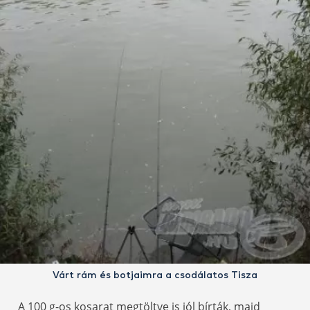
Várt rám és botjaimra a csodálatos Tisza
A 100 g-os kosarat megtöltve is jól bírták, majd