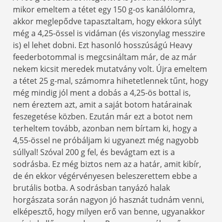
mikor emeltem a tétet egy 150 g-os kanálólomra,
akkor meglepődve tapasztaltam, hogy ekkora súlyt
még a 4,25-össel is vidáman (és viszonylag messzire
is) el lehet dobni. Ezt hasonló hosszúságú Heavy
feederbotommal is megcsináltam már, de az már
nekem kicsit meredek mutatvány volt. Újra emeltem
a tétet 25 g-mal, számomra hihetetlennek tűnt, hogy
még mindig jól ment a dobás a 4,25-ös bottal is,
nem éreztem azt, amit a saját botom határainak
feszegetése közben. Ezután már ezt a botot nem
terheltem tovább, azonban nem bírtam ki, hogy a
4,55-össel ne próbáljam ki ugyanezt még nagyobb
súllyal! Szóval 200 g fel, és bevágtam ezt is a
sodrásba. Ez még biztos nem az a határ, amit kibír,
de én ekkor végérvényesen beleszerettem ebbe a
brutális botba. A sodrásban tanyázó halak
horgászata során nagyon jó hasznát tudnám venni,
elképesztő, hogy milyen erő van benne, ugyanakkor