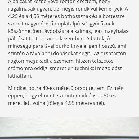
A pálcákat kézbe véve rögtön éreztem, hogy
rugalmasak ugyan, de mégis rendkívül kemények. A
4,25 és a 4,55 méteres bothossznak és a bottestre
szerelt nagyméretű duplatalpú SiC gyűrűknek
köszönhetően távdobásra alkalmas, igazi nagyhalas
pálcákat tarthattam a kezemben. A botok jó
minőségű parafával burkolt nyele igen hosszú, ami
szintén a távolabbi dobásokat segíti. Az orsótartón
rögtön megakadt a szemem, hiszen tetszetős,
számomra eddig ismeretlen technikai megoldást
láthattam.
Mindkét botra 40-es méretű orsót tettem. Ez még
éppen, hogy elment, szerintem ideális az 50-es
méret lett volna (főleg a 4,55 méteresnél).