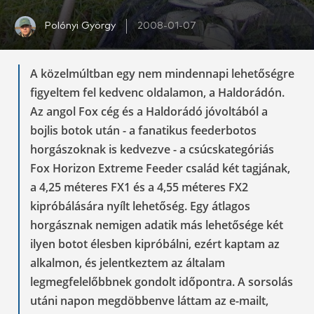
Polónyi György
2008-01-07
A közelmúltban egy nem mindennapi lehetőségre
figyeltem fel kedvenc oldalamon, a Haldorádón.
Az angol Fox cég és a Haldorádó jóvoltából a
bojlis botok után - a fanatikus feederbotos
horgászoknak is kedvezve - a csúcskategóriás
Fox Horizon Extreme Feeder család két tagjának,
a 4,25 méteres FX1 és a 4,55 méteres FX2
kipróbálására nyílt lehetőség. Egy átlagos
horgásznak nemigen adatik más lehetősége két
ilyen botot élesben kipróbálni, ezért kaptam az
alkalmon, és jelentkeztem az általam
legmegfelelőbbnek gondolt időpontra. A sorsolás
utáni napon megdöbbenve láttam az e-mailt,