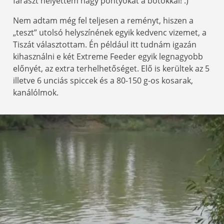
fáraszt helyettem nagy pontyokat a botokkal! :)
Nem adtam még fel teljesen a reményt, hiszen a
„teszt” utolsó helyszínének egyik kedvenc vizemet, a
Tiszát választottam. Én például itt tudnám igazán
kihasználni e két Extreme Feeder egyik legnagyobb
előnyét, az extra terhelhetőséget. Elő is kerültek az 5
illetve 6 unciás spiccek és a 80-150 g-os kosarak,
kanálólmok.