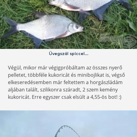
Üvegszál spiccel…
Végül, mikor már végigpróbáltam az összes nyerő
pelletet, többféle kukoricát és minibojlikat is, végső
elkeseredésemben már feltettem a horgászládám
aljában talált, szilikonra száradt, 2 szem kemény
kukoricát. Erre egyszer csak elsült a 4,55-ös bot! :)