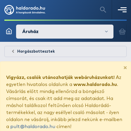
Áruház
Horgászbottesztek
×
Vigyázz, csalók utánozhatják webáruházunkat!
Az
egyetlen hivatalos oldalunk a
www.haldorado.hu
.
Vásárlás előtt mindig ellenőrizd a böngésző
címsorát, és csak itt add meg az adataidat. Ha
máshol találkozol feltűnően olcsó Haldorádó-
termékekkel, az nagy eséllyel csaló másolat - ilyen
oldalon ne vásárolj, inkább jelezd nekünk e-mailben
a
pult@haldorado.hu
címen!