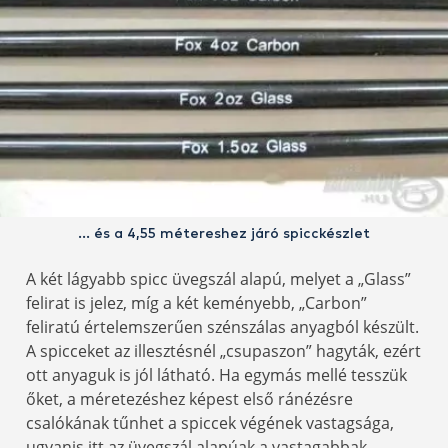
… és a 4,55 métereshez járó spicckészlet
A két lágyabb spicc üvegszál alapú, melyet a „Glass”
felirat is jelez, míg a két keményebb, „Carbon”
feliratú értelemszerűen szénszálas anyagból készült.
A spicceket az illesztésnél „csupaszon” hagyták, ezért
ott anyaguk is jól látható. Ha egymás mellé tesszük
őket, a méretezéshez képest első ránézésre
csalókának tűnhet a spiccek végének vastagsága,
ugyanis itt az üvegszál alapúak a vastagabbak.