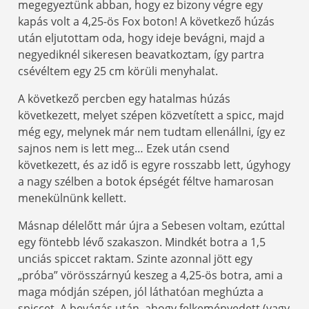
megegyeztünk abban, hogy ez bizony végre egy
kapás volt a 4,25-ös Fox boton! A következő húzás
után eljutottam oda, hogy ideje bevágni, majd a
negyediknél sikeresen beavatkoztam, így partra
csévéltem egy 25 cm körüli menyhalat.
A következő percben egy hatalmas húzás
következett, melyet szépen közvetített a spicc, majd
még egy, melynek már nem tudtam ellenállni, így ez
sajnos nem is lett meg… Ezek után csend
következett, és az idő is egyre rosszabb lett, úgyhogy
a nagy szélben a botok épségét féltve hamarosan
menekülnünk kellett.
Másnap délelőtt már újra a Sebesen voltam, ezúttal
egy föntebb lévő szakaszon. Mindkét botra a 1,5
unciás spiccet raktam. Szinte azonnal jött egy
„próba” vörösszárnyú keszeg a 4,25-ös botra, ami a
maga módján szépen, jól láthatóan meghúzta a
spiccet. A bevágás után, ahogy felkeményedett (vagy