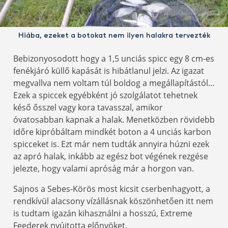
Hiába, ezeket a botokat nem ilyen halakra tervezték
Bebizonyosodott hogy a 1,5 unciás spicc egy 8 cm-es
fenékjáró küllő kapását is hibátlanul jelzi. Az igazat
megvallva nem voltam túl boldog a megállapítástól…
Ezek a spiccek egyébként jó szolgálatot tehetnek
késő ősszel vagy kora tavasszal, amikor
óvatosabban kapnak a halak. Menetközben rövidebb
időre kipróbáltam mindkét boton a 4 unciás karbon
spicceket is. Ezt már nem tudták annyira húzni ezek
az apró halak, inkább az egész bot végének rezgése
jelezte, hogy valami apróság már a horgon van.
Sajnos a Sebes-Körös most kicsit cserbenhagyott, a
rendkívül alacsony vízállásnak köszönhetően itt nem
is tudtam igazán kihasználni a hosszú, Extreme
Feederek nyújtotta előnyöket.