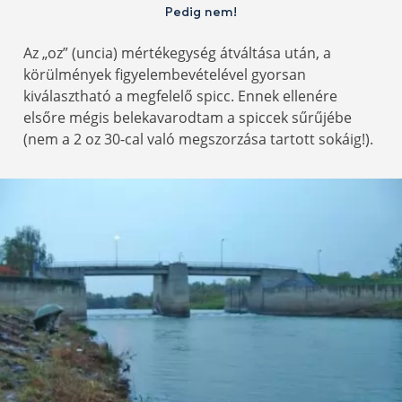
Pedig nem!
Az „oz” (uncia) mértékegység átváltása után, a
körülmények figyelembevételével gyorsan
kiválasztható a megfelelő spicc. Ennek ellenére
elsőre mégis belekavarodtam a spiccek sűrűjébe
(nem a 2 oz 30-cal való megszorzása tartott sokáig!).