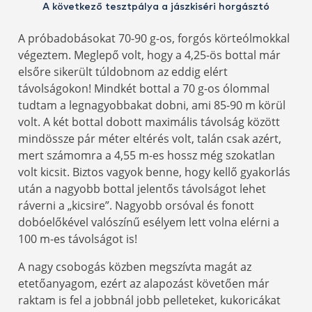
A következő tesztpálya a jászkiséri horgásztó
A próbadobásokat 70-90 g-os, forgós körteólmokkal
végeztem. Meglepő volt, hogy a 4,25-ös bottal már
elsőre sikerült túldobnom az eddig elért
távolságokon! Mindkét bottal a 70 g-os ólommal
tudtam a legnagyobbakat dobni, ami 85-90 m körül
volt. A két bottal dobott maximális távolság között
mindössze pár méter eltérés volt, talán csak azért,
mert számomra a 4,55 m-es hossz még szokatlan
volt kicsit. Biztos vagyok benne, hogy kellő gyakorlás
után a nagyobb bottal jelentős távolságot lehet
ráverni a „kicsire”. Nagyobb orsóval és fonott
dobóelőkével valószínű esélyem lett volna elérni a
100 m-es távolságot is!
A nagy csobogás közben megszívta magát az
etetőanyagom, ezért az alapozást követően már
raktam is fel a jobbnál jobb pelleteket, kukoricákat