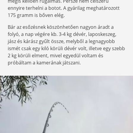
mégis kellően rugalmas. Persze nem célszerű
ennyire terhelni a botot. A gyárilag meghatározott
175 gramm is bőven elég.
Bár az esőzésnek köszönhetően nagyon áradt a
folyó, a nap végére kb. 3-4 kg dévér, laposkeszeg,
jász és kárász gyűlt össze, melyből a legnagyobb
ismét csak egy kiló körüli dévér volt, illetve egy szebb
2 kg körüli elment, mivel egyedül voltam és
próbáltam a kamerának játszani.