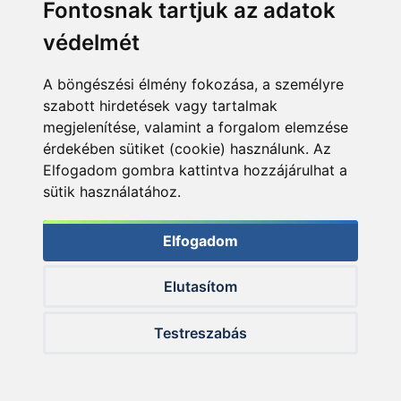
Fontosnak tartjuk az adatok
védelmét
Fox feederbotok tesztje 5. rész - Bodor
András beszámolója
A böngészési élmény fokozása, a személyre
Bodor András
több mint 18 éve
szabott hirdetések vagy tartalmak
megjelenítése, valamint a forgalom elemzése
érdekében sütiket (cookie) használunk. Az
Elfogadom gombra kattintva hozzájárulhat a
sütik használatához.
Elfogadom
Elutasítom
Testreszabás