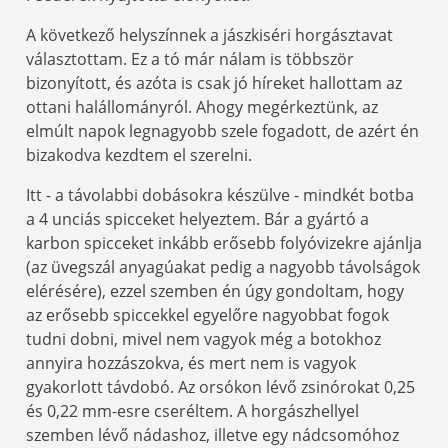
A következő helyszínnek a jászkiséri horgásztavat
választottam. Ez a tó már nálam is többször
bizonyított, és azóta is csak jó híreket hallottam az
ottani halállományról. Ahogy megérkeztünk, az
elmúlt napok legnagyobb szele fogadott, de azért én
bizakodva kezdtem el szerelni.
Itt - a távolabbi dobásokra készülve - mindkét botba
a 4 unciás spicceket helyeztem. Bár a gyártó a
karbon spicceket inkább erősebb folyóvizekre ajánlja
(az üvegszál anyagúakat pedig a nagyobb távolságok
elérésére), ezzel szemben én úgy gondoltam, hogy
az erősebb spiccekkel egyelőre nagyobbat fogok
tudni dobni, mivel nem vagyok még a botokhoz
annyira hozzászokva, és mert nem is vagyok
gyakorlott távdobó. Az orsókon lévő zsinórokat 0,25
és 0,22 mm-esre cseréltem. A horgászhellyel
szemben lévő nádashoz, illetve egy nádcsomóhoz