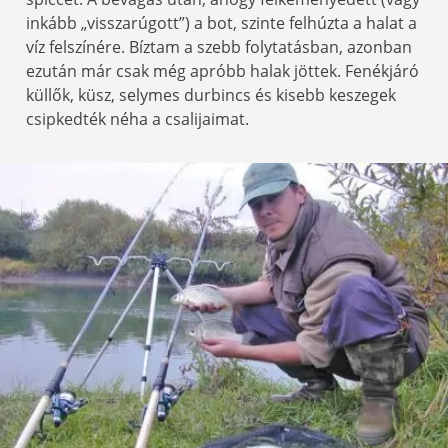
inkább „visszarúgott”) a bot, szinte felhúzta a halat a
víz felszínére. Bíztam a szebb folytatásban, azonban
ezután már csak még apróbb halak jöttek. Fenékjáró
küllők, küsz, selymes durbincs és kisebb keszegek
csipkedték néha a csalijaimat.