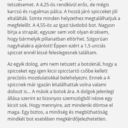
tetszésemet. A 4,25-ös rendkívül erős, de mégis
karcsú és rugalmas pálca. A hozzá járó spicceket jól
eltalálták. Szinte minden helyzethez megtalálhatjuk a
megfelelőt. A 4,55-ös az igazi távdobó bot. Nagyon
bírja a strapát, egyszer sem volt olyan érzésem,
hogy bármelyik pillanatban eltörhet. Szigorúan
nagyhalakra ajánlott! Éppen ezért a 1,5 unciás
spiccet ennél kissé feleslegesnek találtam.
Az egyik dolog, ami nem tetszett a botoknál, hogy a
spicceket egy igen kicsi spicctartó csőbe kellett
precíziós mozdulatokkal belehelyezni. Ennek a 4
spiccnek már igazán kitalálhattak volna valami
dobozt is… A másik a botok ára. A dolgok jelenlegi
állása szerint ez bizonyos szemszögből nézve egy
kicsit sok. Hogy mennyire, azt mindenki döntse el
maga. Egy biztos, a minőség és megbízhatóság
mindkét bot esetében megkérdőjelezhetetlen.