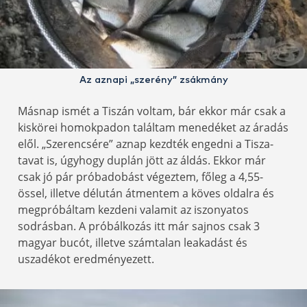
Az aznapi „szerény” zsákmány
Másnap ismét a Tiszán voltam, bár ekkor már csak a
kiskörei homokpadon találtam menedéket az áradás
elől. „Szerencsére” aznap kezdték engedni a Tisza-
tavat is, úgyhogy duplán jött az áldás. Ekkor már
csak jó pár próbadobást végeztem, főleg a 4,55-
össel, illetve délután átmentem a köves oldalra és
megpróbáltam kezdeni valamit az iszonyatos
sodrásban. A próbálkozás itt már sajnos csak 3
magyar bucót, illetve számtalan leakadást és
uszadékot eredményezett.