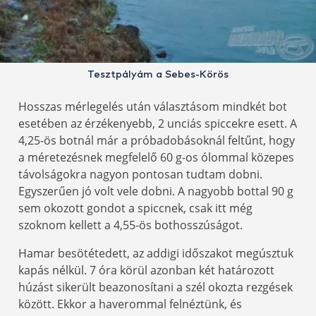
Tesztpályám a Sebes-Körös
Hosszas mérlegelés után választásom mindkét bot
esetében az érzékenyebb, 2 unciás spiccekre esett. A
4,25-ös botnál már a próbadobásoknál feltűnt, hogy
a méretezésnek megfelelő 60 g-os ólommal közepes
távolságokra nagyon pontosan tudtam dobni.
Egyszerűen jó volt vele dobni. A nagyobb bottal 90 g
sem okozott gondot a spiccnek, csak itt még
szoknom kellett a 4,55-ös bothosszúságot.
Hamar besötétedett, az addigi időszakot megúsztuk
kapás nélkül. 7 óra körül azonban két határozott
húzást sikerült beazonosítani a szél okozta rezgések
között. Ekkor a haverommal felnéztünk, és