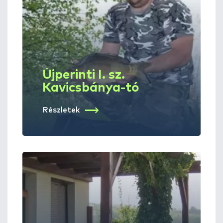
Újperinti I. sz.
Kavicsbánya-tó
Részletek