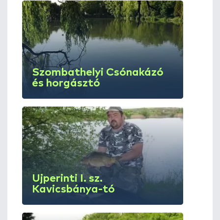
Szombathelyi Csónakázó
és horgásztó
Újperinti I. sz.
Kavicsbánya-tó