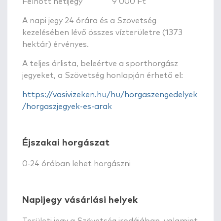
Felnőtt hetijegy 9 000 Ft
A napi jegy 24 órára és a Szövetség
kezelésében lévő összes vízterületre (1373
hektár) érvényes.
A teljes árlista, beleértve a sporthorgász
jegyeket, a Szövetség honlapján érhető el:
https://vasivizeken.hu/hu/horgaszengedelyek
/horgaszjegyek-es-arak
Éjszakai horgászat
0-24 órában lehet horgászni
Napijegy vásárlási helyek
Területi jegy a Szövetség irodájában, valamint