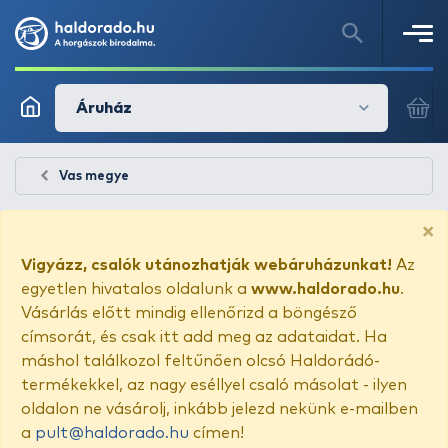
Áruház
Vas megye
×
Vigyázz, csalók utánozhatják webáruházunkat!
Az
egyetlen hivatalos oldalunk a
www.haldorado.hu
.
Vásárlás előtt mindig ellenőrizd a böngésző
címsorát, és csak itt add meg az adataidat. Ha
máshol találkozol feltűnően olcsó Haldorádó-
termékekkel, az nagy eséllyel csaló másolat - ilyen
oldalon ne vásárolj, inkább jelezd nekünk e-mailben
a
pult@haldorado.hu
címen!