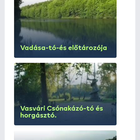
Vadása-tó-és előtározója
Vasvári Csónakázó-tó és
horgásztó.