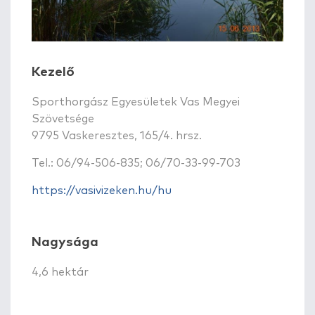
Kezelő
Sporthorgász Egyesületek Vas Megyei
Szövetsége
9795 Vaskeresztes, 165/4. hrsz.
Tel.: 06/94-506-835; 06/70-33-99-703
https://vasivizeken.hu/hu
Nagysága
4,6 hektár