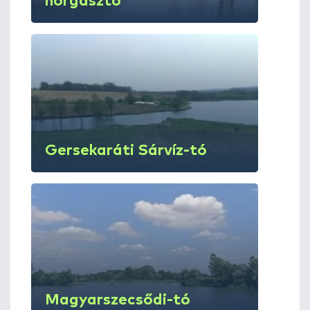
horgásztó
Gersekaráti Sárvíz-tó
Magyarszecsődi-tó