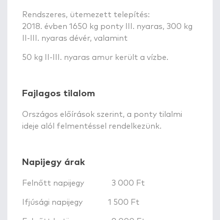
Rendszeres, ütemezett telepítés:
2018. évben 1650 kg ponty III. nyaras, 300 kg
II-III. nyaras dévér, valamint
50 kg II-III. nyaras amur került a vízbe.
Fajlagos tilalom
Országos előírások szerint, a ponty tilalmi
ideje alól felmentéssel rendelkezünk.
Napijegy árak
Felnőtt napijegy 3 000 Ft
Ifjúsági napijegy 1 500 Ft