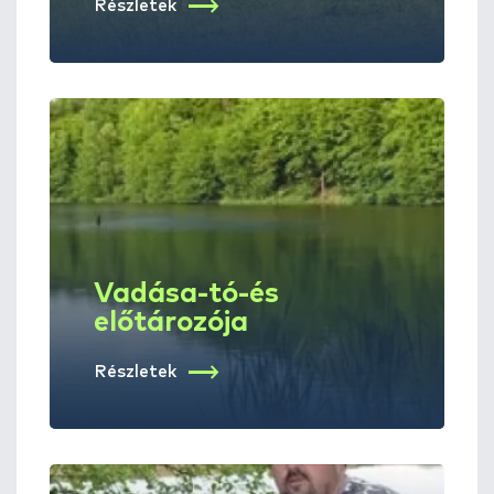
Részletek
Vadása-tó-és
előtározója
Részletek