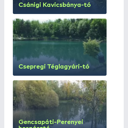
Csánigi Kavicsbánya-tó
Csepregi Téglagyári-tó
Gencsapáti-Perenyei