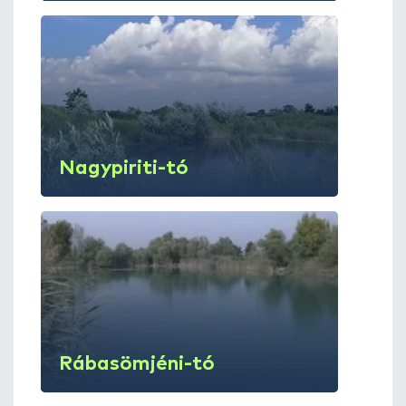
Nagypiriti-tó
Rábasömjéni-tó