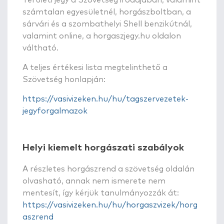
számtalan egyesületnél, horgászboltban, a
sárvári és a szombathelyi Shell benzikútnál,
valamint online, a horgaszjegy.hu oldalon
váltható.
A teljes értékesi lista megtelinthető a
Szövetség honlapján:
https://vasivizeken.hu/hu/tagszervezetek-
jegyforgalmazok
Helyi kiemelt horgászati szabályok
A részletes horgászrend a szövetség oldalán
olvasható, annak nem ismerete nem
mentesít, így kérjük tanulmányozzák át:
https://vasivizeken.hu/hu/horgaszvizek/horg
aszrend