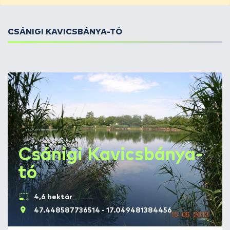
CSÁNIGI KAVICSBÁNYA-TÓ
Csánigi Kavicsbánya-
tó
4,6 hektár
47.448587736514 - 17.049481384456