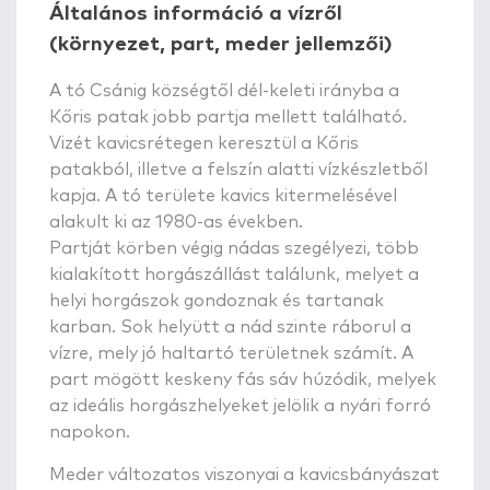
Általános információ a vízről
(környezet, part, meder jellemzői)
A tó Csánig községtől dél-keleti irányba a
Kőris patak jobb partja mellett található.
Vizét kavicsrétegen keresztül a Kőris
patakból, illetve a felszín alatti vízkészletből
kapja. A tó területe kavics kitermelésével
alakult ki az 1980-as években.
Partját körben végig nádas szegélyezi, több
kialakított horgászállást találunk, melyet a
helyi horgászok gondoznak és tartanak
karban. Sok helyütt a nád szinte ráborul a
vízre, mely jó haltartó területnek számít. A
part mögött keskeny fás sáv húzódik, melyek
az ideális horgászhelyeket jelölik a nyári forró
napokon.
Meder változatos viszonyai a kavicsbányászat