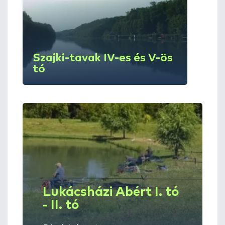
Szajki-tavak IV-es és V-ös
tó
Lukácsházi Abért I. tó
- II. tó