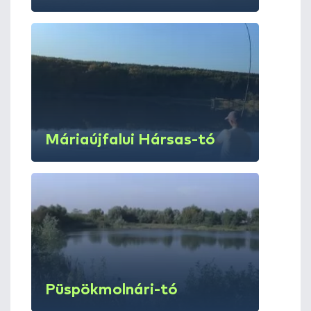
Máriaújfalui Hársas-tó
Püspökmolnári-tó