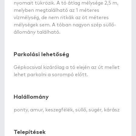
nyomait tükrözik. A tó átlag mélysége 2,5 m,
melyben megtalálható az 1 méteres
vízmélység, de nem ritkák az öt méteres
mélységek sem. A tóban nagyon szép süllő-
állomány található.
Parkolási lehetőség
Gépkocsival kizárólag a tó elején az út mellet
lehet parkolni a sorompó előtt.
Halállomány
ponty, amur, keszegfélék, süllő, sügér, kárász
Telepítések