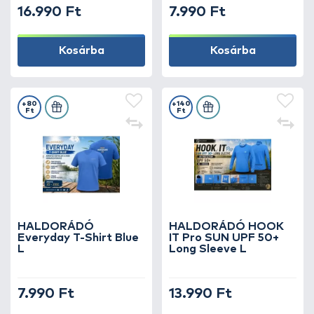
16.990 Ft
7.990 Ft
Kosárba
Kosárba
+80
+140
Ft
Ft
HALDORÁDÓ
HALDORÁDÓ HOOK
Everyday T-Shirt Blue
IT Pro SUN UPF 50+
L
Long Sleeve L
7.990 Ft
13.990 Ft