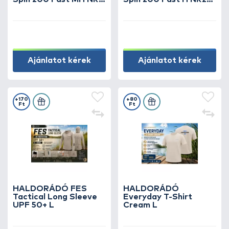
(10-35 g) by KAIWO 2
(15-60 g) by KAIWO 2
részes harcsapergető
részes harcsapergető
horgászbot
horgászbot
Ajánlatot kérek
Ajánlatot kérek
+170
+80
Ft
Ft
HALDORÁDÓ FES
HALDORÁDÓ
Tactical Long Sleeve
Everyday T-Shirt
UPF 50+ L
Cream L