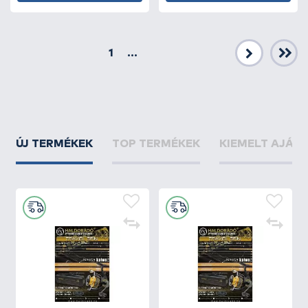
1
...
Következő
ÚJ TERMÉKEK
TOP TERMÉKEK
KIEMELT AJÁN