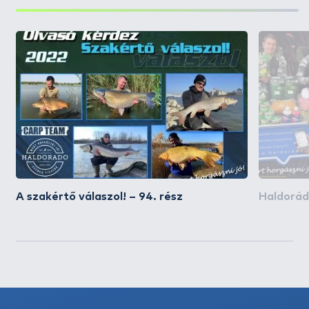
A szakértő válaszol! – 94. rész
Haldorád