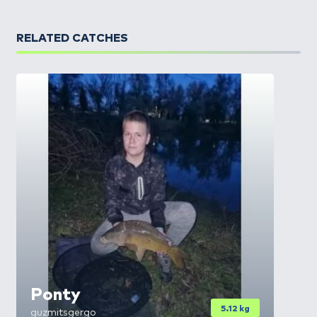
RELATED CATCHES
Ponty
5.12 kg
guzmitsgergo