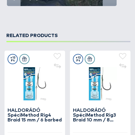
RELATED PRODUCTS
+12
+12
Ft
Ft
HALDORÁDÓ
HALDORÁDÓ
SpéciMethod Rig4
SpéciMethod Rig3
Braid 15 mm / 6 barbed
Braid 10 mm / 8
barbed