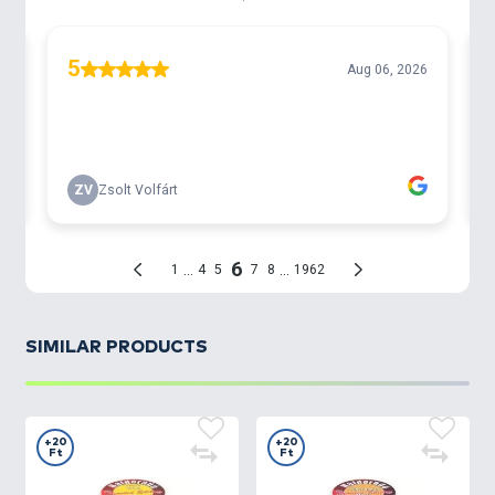
kapókedvéhez lehet igazítani, a színek tetszőleges
variálásával együtt. Egy tégelyben nem 10, hanem
16 kukoricaszem található. Ezek közül 8 db normál
méretű SpéciCorn, 8 db pedig a megnövelt
méretű
SpéciCorn Mega.
SIMILAR PRODUCTS
+20
+20
Ft
Ft