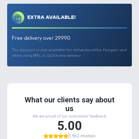
színekről azonban megoszlik a felhasználóink
véleménye. Nagyon sok ötletet, javaslatot kaptunk,
EXTRA AVAILABLE!
amelyből nekünk „csak” ki kellett választani a
várható legjobbakat.
Ezt követték a tesztek és próbahorgászatok
Free delivery over 29990
sorozatai, majd végül ez a 6 változat maradt:
- Tutti Frutti (citromsárga + pink)
The discount is only available for deliveries within Hungary and
- Puncs Citrom (citromsárga + pink)
when using MPL or GLS home delivery.
- Mangó (citromsárga + narancssárga)
- Mézes Pálinka (citromsárga + narancssárga)
- Krill (citromsárga + barna)
- Csípős Barack (citromsárga + narancssárga)
Nagyon fontos, hogy mindegyikben megtalálható
alapszínként a citromsárga, amely mellé került egy
általunk fogósnak vélt szín. Az is folyamatos vita
forrása, hogy melyik a jó méret? A kicsi vagy a Mega?
Nem tudtuk eldönteni, ezért tettünk mindkettőből
a tégelyekbe. Így a csali méretét is a halak