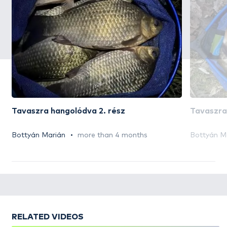
Tavaszra hangolódva 2. rész
Tavaszra
Bottyán Marián
more than 4 months
Bottyán M
RELATED VIDEOS