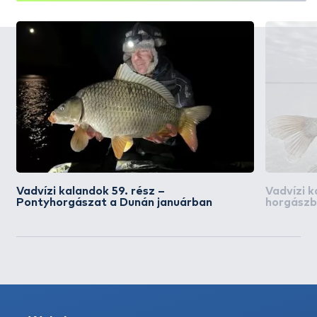
Vadvízi kalandok 59. rész –
Vadvízi k
Pontyhorgászat a Dunán januárban
horgászb