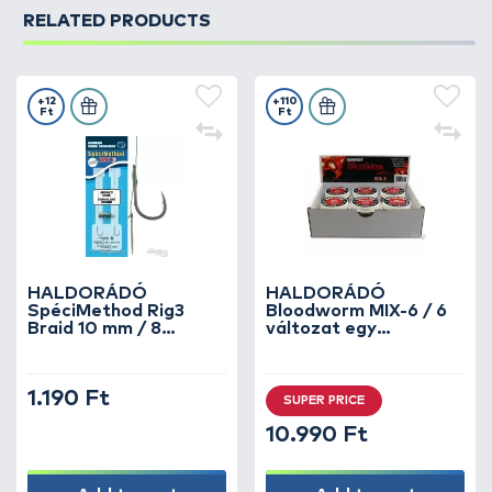
RELATED PRODUCTS
+12
+110
Ft
Ft
HALDORÁDÓ
HALDORÁDÓ
SpéciMethod Rig3
Bloodworm MIX-6 / 6
Braid 10 mm / 8
változat egy
barbed
dobozban
1.190 Ft
SUPER PRICE
10.990 Ft