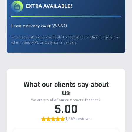
EXTRA AVAILABLE!
amelyből nekünk „csak” ki kellett választani a
várható legjobbakat.
Ezt követték a tesztek és próbahorgászatok
Free delivery over 29990
sorozatai, majd végül ez a 6 változat maradt:
- Tutti Frutti (citromsárga + pink)
The discount is only available for deliveries within Hungary and
- Kiwi (citromsárga + zöld)
when using MPL or GLS home delivery.
- Mangó (citromsárga + narancssárga)
- Mézes Pálinka (citromsárga + narancssárga)
- Krill (citromsárga + barna)
- Csípős Barack (citromsárga + narancssárga)
Nagyon fontos, hogy mindegyikben megtalálható
alapszínként a citromsárga, amely mellé került egy
általunk fogósnak vélt szín. Az is folyamatos vita
forrása, hogy melyik a jó méret? A kicsi vagy a Mega?
Nem tudtuk eldönteni, ezért tettünk mindkettőből
a tégelyekbe. Így a csali méretét is a halak
kapókedvéhez lehet igazítani, a színek tetszőleges