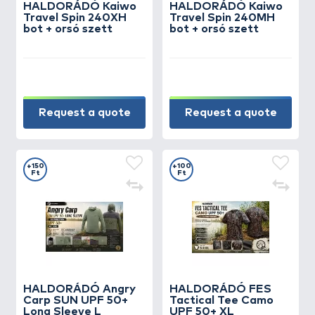
HALDORÁDÓ Kaiwo
HALDORÁDÓ Kaiwo
Travel Spin 240XH
Travel Spin 240MH
bot + orsó szett
bot + orsó szett
Request a quote
Request a quote
+150
+100
Ft
Ft
HALDORÁDÓ Angry
HALDORÁDÓ FES
Carp SUN UPF 50+
Tactical Tee Camo
Long Sleeve L
UPF 50+ XL