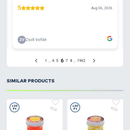
variálásával együtt. Egy tégelyben nem 10, hanem
16 kukoricaszem található. Ezek közül 8 db normál
méretű SpéciCorn, 8 db pedig a megnövelt
méretű
SpéciCorn Mega.
SIMILAR PRODUCTS
+20
+20
Ft
Ft