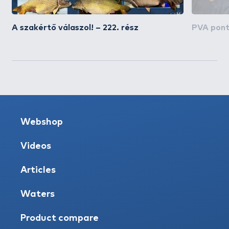
A szakértő válaszol! – 222. rész
PVA pont
Webshop
Videos
Articles
Waters
Product compare