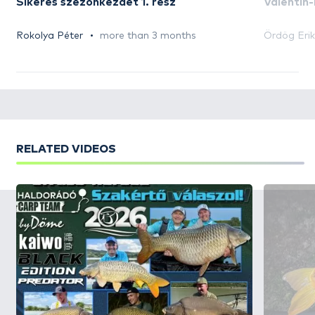
Sikeres szezonkezdet 1. rész
Valentin
Rokolya Péter
more than 3 months
Ördög Erik
RELATED VIDEOS