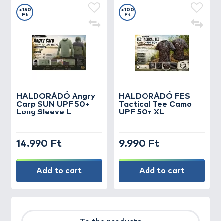
+150
+100
Ft
Ft
HALDORÁDÓ Angry
HALDORÁDÓ FES
Carp SUN UPF 50+
Tactical Tee Camo
Long Sleeve L
UPF 50+ XL
14.990 Ft
9.990 Ft
Add to cart
Add to cart