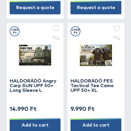
Request a quote
Request a quote
+150
+100
Ft
Ft
HALDORÁDÓ Angry
HALDORÁDÓ FES
Carp SUN UPF 50+
Tactical Tee Camo
Long Sleeve L
UPF 50+ XL
14.990 Ft
9.990 Ft
Add to cart
Add to cart