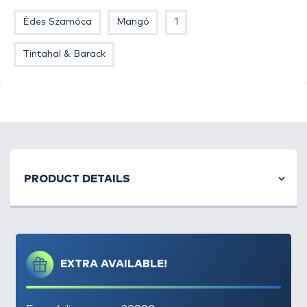
Édes Szamóca
Mangó
1
Évek óta nagyon népszerűek az ún.
„füstülő” vagy
„vérző” csalik
a horgászok között. A Haldorádó
Tintahal & Barack
palettán 2020-ban jelentettük meg a „füstölő
csalijaink” első generációját. Nézzük meg a
TORNADO Wafter
névre keresztelt csalinkat, hogy
mit is tud?
Mindjárt az elején tisztázzuk, hogy kiknek
készítettük ezt, kinek ajánljuk?! Ez nem egy
tipikus versenycsali, amely persze nem jelenti
PRODUCT DETAILS
azt, hogy nem lehet ott is használni, de inkább
a hétköznapi pontyos feederezéshez való.
Azoknak
a kísérletező kedvű
átlaghorgászoknak szánjuk, akik kedvelik
termékeinket, fogékonyak az újdonságokra.
EXTRA AVAILABLE!
Említést érdemel a csali
szokatlan, különleges,
afféle amorf formája, s
őt, talán ez tűnik fel