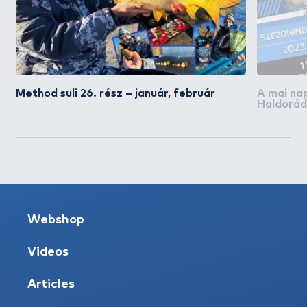
Method suli 26. rész – január, február
A mai na
Haldorád
akciós na
Webshop
Videos
Articles