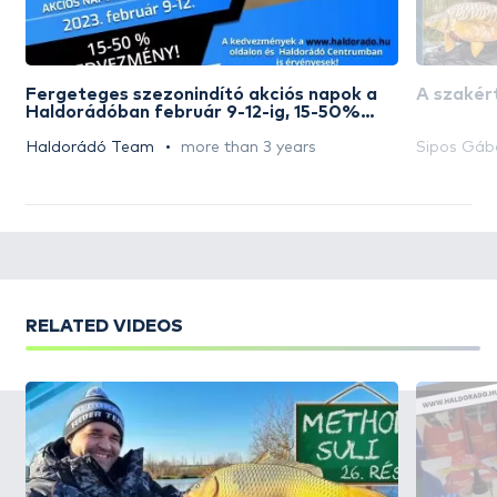
Fergeteges szezonindító akciós napok a
A szakért
Haldorádóban február 9-12-ig, 15-50%
kedvezmény!!!
Haldorádó Team
more than 3 years
Sipos Gáb
RELATED VIDEOS