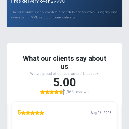
Free delivery over 29990
elsőként! Ez nem is pellet, nem is bojli, hanem
egy új, felfelé kúposodó bordázott oldalú csali
.
The discount is only available for deliveries within Hungary and
A forma ötlete egyébként onnan jött, hogy
when using MPL or GLS home delivery.
mind a bojlit, mind a pelleteket gyakorta
megcsipkedjük, megfaragjuk, szabálytalan,
nem megszokott formájúvá tesszük. Lehet,
hogy pusztán véletlen, de gyakorta előbb
adnak ezek kapást, mint a szabályos
formájúak.
Nagyon kényesen ügyeltünk a felhajtóerőre.
Ez
egy
wafter csali, amely 10 mm-es normál
csalitüskéhez van optimalizálva
, a horoggal
együtt pont annyira lebeg és pont ott, a
mederfenék közelében, ahol a legelőbb
felszippantja a ponty.
Fontos volt a
tökéletes méret
kiválasztása is.
A versenyszerűen is horgászó feederezők