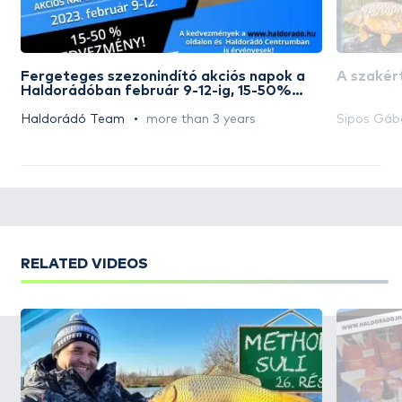
Fergeteges szezonindító akciós napok a
A szakért
Haldorádóban február 9-12-ig, 15-50%
kedvezmény!!!
Haldorádó Team
more than 3 years
Sipos Gáb
RELATED VIDEOS