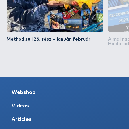
Method suli 26. rész – január, február
A mai na
Haldorád
akciós na
Webshop
Videos
Articles