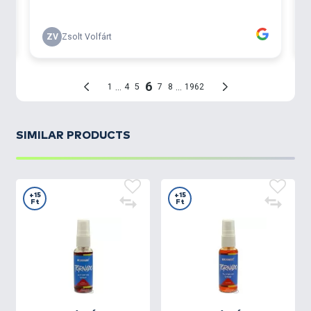
ruházatunkat is. De ha ez kell a halaknak...?!
TORNADO Activator Spray – Sipi1 és Sipi2
A
Sipi 1
citrom-borsmenta ízesítésű
és
fehér színű
,
míg a
Sipi 2
narancs-fahéj ízesítésű
és
narancssárga színű
aroma. Csakúgy, mint a csalik,
ezek is ajánlottak versenyszerű horgászathoz, és az
év bármely szakában bevethetők.
SIMILAR PRODUCTS
+15
+15
Ft
Ft