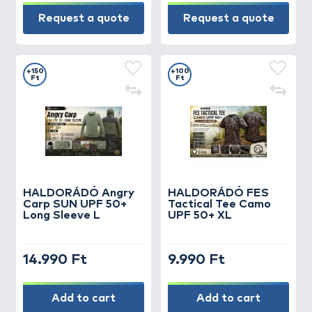
Request a quote
Request a quote
+150
+100
Ft
Ft
HALDORÁDÓ Angry
HALDORÁDÓ FES
Carp SUN UPF 50+
Tactical Tee Camo
Long Sleeve L
UPF 50+ XL
14.990 Ft
9.990 Ft
Add to cart
Add to cart