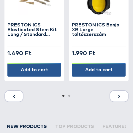
PRESTON ICS
PRESTON ICS Banjo
Elasticated Stem Kit
XR Large
Long / Standard
töltőszerszám
feederkosárhoz gumis
szár
1.490 Ft
1.990 Ft
Add to cart
Add to cart
NEW PRODUCTS
TOP PRODUCTS
FEATURED 