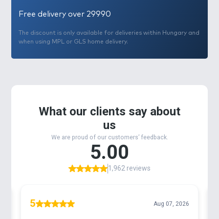
Free delivery over 29990
The discount is only available for deliveries within Hungary and
when using MPL or GLS home delivery.