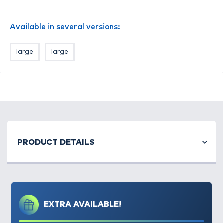
nagyon mély vizek esetén is. Bármely távolságra
használható, súlyozásának tovább fejlesztésével
Available in several versions:
extrém távolságok is elérhetőek.
Mivel a nehezék a műanyag kosár végében
large
large
összpontosul, így
a dobások rendkívül pontosak
még nagy távolságok esetén is
. Az
Interchange
System
részeként a Banjo XR feederkosár lehetővé
teszi a horgászok számára, hogy horgászat közben
is váltogassák a kosár méretét, vagy fajtáját.
Kompatibilis a többi
PRESTON ICS
kosárral!
PRODUCT DETAILS
EXTRA AVAILABLE!