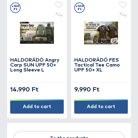
+150
+100
Ft
Ft
HALDORÁDÓ Angry
HALDORÁDÓ FES
Carp SUN UPF 50+
Tactical Tee Camo
Long Sleeve L
UPF 50+ XL
14.990 Ft
9.990 Ft
Add to cart
Add to cart