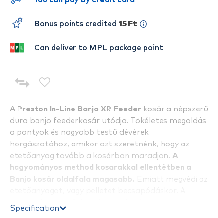
You can pay by credit card
Bonus points credited
15 Ft
Can deliver to MPL package point
A
Preston In-Line Banjo XR Feeder
kosár a népszerű
dura banjo feederkosár utódja. Tökéletes megoldás
a pontyok és nagyobb testű dévérek
horgászatához, amikor azt szeretnénk, hogy az
etetőanyag tovább a kosárban maradjon.
A
hagyományos method kosarakkal ellentétben a
Banjo kosár oldalfala magasabb.
Emiatt megvédi az
etetőanyagot, vagy pelletet becsapódáskor. A
magasabb oldalfalnak köszönhetően az
Specification
etetőanyag biztosabban ér le az aljzatra, még