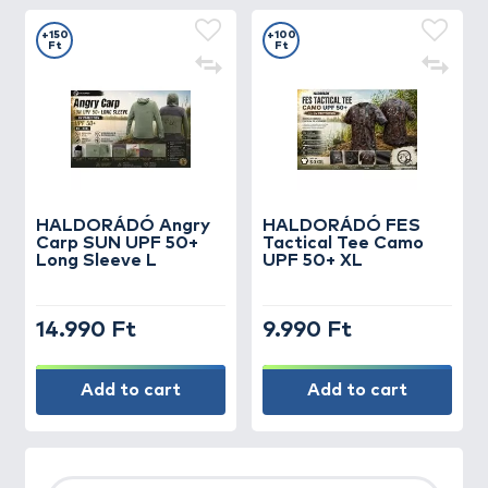
+150
+100
Ft
Ft
HALDORÁDÓ Angry
HALDORÁDÓ FES
Carp SUN UPF 50+
Tactical Tee Camo
Long Sleeve L
UPF 50+ XL
14.990 Ft
9.990 Ft
Add to cart
Add to cart