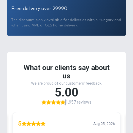
Free delivery over 29990
The discount is only available for deliveries within Hungary and
when using MPL or GLS home delivery.