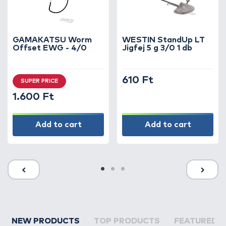
GAMAKATSU Worm
WESTIN StandUp LT
Offset EWG - 4/0
Jigfej 5 g 3/0 1 db
610 Ft
SUPER PRICE
1.600 Ft
Add to cart
Add to cart
NEW PRODUCTS
TOP PRODUCTS
FEATURED 