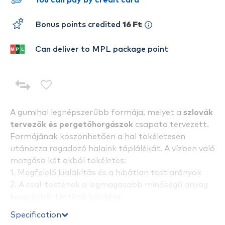
You can pay by credit card
Bonus points credited
16 Ft
Can deliver to MPL package point
A gumihal legnépszerűbb formája, melyet a
szlovák
tervezők és pergetőhorgászok
csapata tervezett.
Formájának köszönhetően a hal tökéletesen
utánozza ragadozó halaink táplálékát. A vízben való
mozgása két okból tökéletes:
1. Megfelelő kialakítás és a hibátlan test arányok
2. A csali testének a legmagasabb minőségű anyag
keverékből történő kiöntése
A hal egész testének finom struktúrája van és hátsó
Specification
részén
a farok résznél bevágások találhatóak, amik