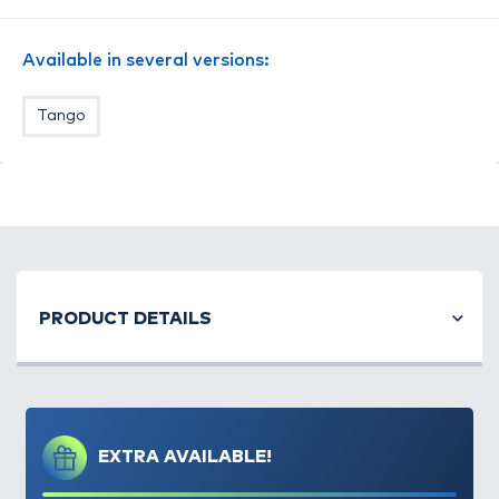
megkönnyítik jig horog megfelelő behelyezését
. A
feszesebb test és a lágy farok
a vízben
Available in several versions:
folyamatosan rezegnek
, és a legválogatósabb
ragadozókat is támadásra ingerlik. Ezen kívül
3D-s
Tango
szemei
is elősegítik a természetes hal imitálását.
A BOMB! Rippa
a leghatékonyabb színekben lett
kialakítva, melyek Európa vizein való hosszútávú
tesztek alapján lettek kiválasztva.
Kiszerelés: 5db
PRODUCT DETAILS
EXTRA AVAILABLE!