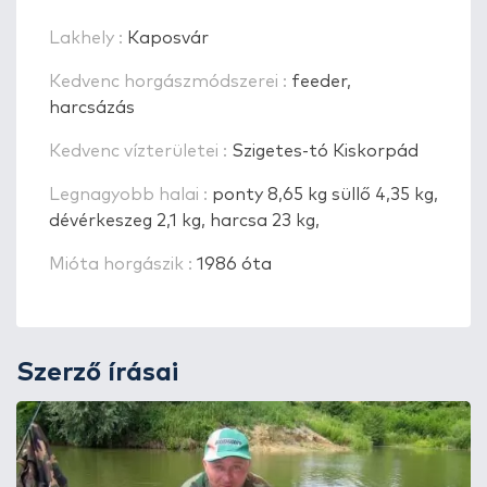
Lakhely :
Kaposvár
Kedvenc horgászmódszerei :
feeder,
harcsázás
Kedvenc vízterületei :
Szigetes-tó Kiskorpád
Legnagyobb halai :
ponty 8,65 kg süllő 4,35 kg,
dévérkeszeg 2,1 kg, harcsa 23 kg,
Mióta horgászik :
1986 óta
Szerző írásai