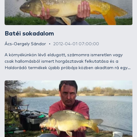
Batéi sokadalom
Ács-Gergely Sándor
2012-04-01 07:00:00
A környékünkön lévő eldugott, számomra ismeretlen vagy
csak hallomásból ismert horgásztavak felkutatása és a
Haldorádó termékek újabb próbája közben akadtam rá egy
gyöngyszemre, ahol sikerült több élménydús horgásznapot
eltöltenem. Ha velem tartotok, elmondom az egyik ilyen nap
részleteit.