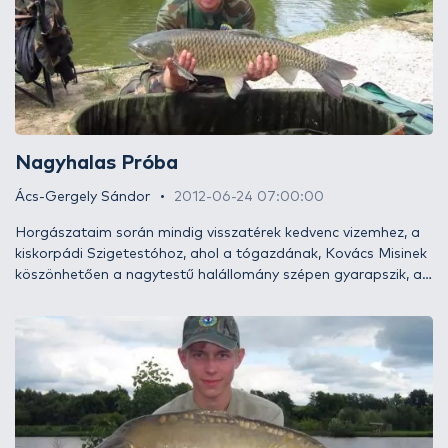
Nagyhalas Próba
Ács-Gergely Sándor
2012-06-24 07:00:00
Horgászataim során mindig visszatérek kedvenc vizemhez, a
kiskorpádi Szigetestóhoz, ahol a tógazdának, Kovács Misinek
köszönhetően a nagytestű halállomány szépen gyarapszik, a
tó és környéke pedig napról napra szebb lesz. Nem lehet
csodálkozni rajta, hogy a bojlis horgászok egyik kedvenc helye
lett a tó. Ha velem tartotok, elmesélem pár mondatban az
ott átélt kalandomat.