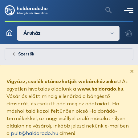
Áruház
Szerzők
×
Vigyázz, csalók utánozhatják webáruházunkat!
Az
egyetlen hivatalos oldalunk a
www.haldorado.hu
.
Vásárlás előtt mindig ellenőrizd a böngésző
címsorát, és csak itt add meg az adataidat. Ha
máshol találkozol feltűnően olcsó Haldorádó-
termékekkel, az nagy eséllyel csaló másolat - ilyen
oldalon ne vásárolj, inkább jelezd nekünk e-mailben
a
pult@haldorado.hu
címen!