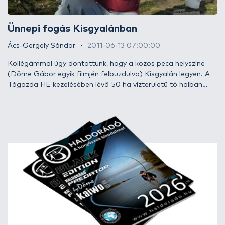
Ünnepi fogás Kisgyalánban
Ács-Gergely Sándor
2011-06-13 07:00:00
Kollégámmal úgy döntöttünk, hogy a közös peca helyszíne
(Döme Gábor egyik filmjén felbuzdulva) Kisgyalán legyen. A
Tógazda HE kezelésében lévő 50 ha vízterületű tó halban
meglehetősen gazdag és szépen rendben tartott, rendezett.
A tó déli felében nincs, vagy nagyon kevés az akadó, az északi
felében viszont rengeteg víz alatti akadály húzódik. Ezek az
akadók nagyon jó haltartó helyek, ám a horgászok körében
nem éppen népszerűek...