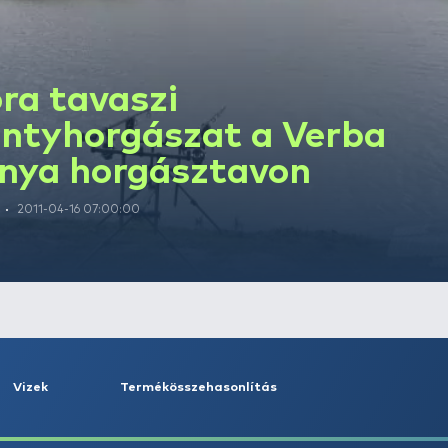
Mióta horgászik :
2005 óta
Szerző írásai
Kora tavaszi
pontyhorgászat a
tanya horgászta