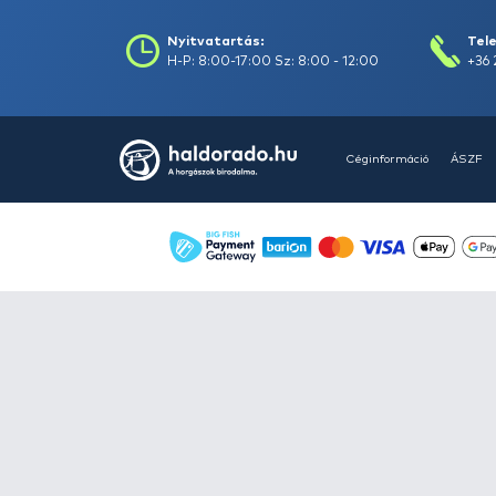
Áruház
Videók
Í
Nyitvatartás:
H-P: 8:00-17:00
Sz: 8:00 - 12:00