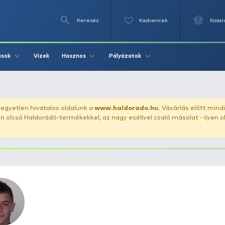
Keresés
Videók
Vizek
Írások
Hasznos
Pályázat
uházunkat!
Az egyetlen hivatalos oldalunk a
www.haldor
ozol feltűnően olcsó Haldorádó-termékekkel, az nagy eséll