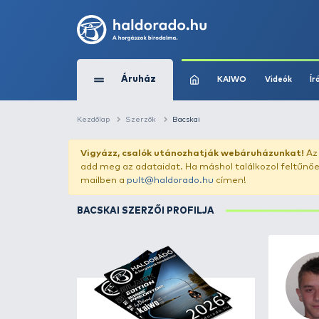
Áruház
KAIWO
Kezdőlap
Szerzők
Bacskai
Vigyázz, csalók utánozhatják webár
add meg az adataidat. Ha máshol találk
mailben a
pult@haldorado.hu
címen!
BACSKAI SZERZŐI PROFILJA