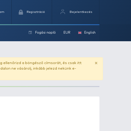
Kedvencek
Kosaram
Regisztráció
Fogási na
ok
ado.hu
. Vásárlás előtt mindig ellenőrizd a böngésző címs
yel csaló másolat - ilyen oldalon ne vásárolj, inkább jel