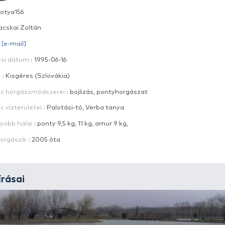
Alias :
zotya156
Név :
Bacskai Zoltán
E-mail :
[e-mail]
Születési dátum :
1995-06-16
Lakhely :
Kisgéres (Szlovákia)
Kedvenc horgászmódszerei :
bojlizás, pontyhorgá
Kedvenc vízterületei :
Palotási-tó, Verba tanya
Legnagyobb halai :
ponty 9,5 kg, 11 kg, amur 9 kg,