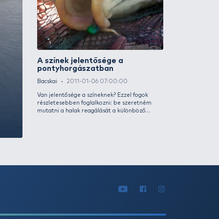
A színek jel
 Verba
pontyhorgás
von
Bacskai
2011-0