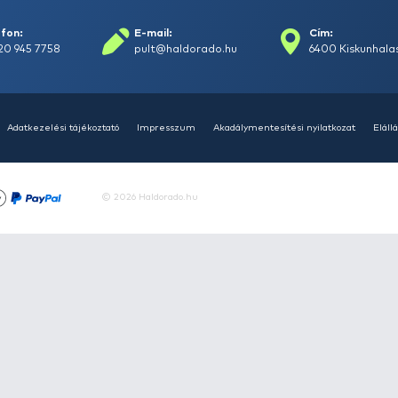
Bacskai
2011-04-16 07:00:00
rások
Vizek
Termékösszehasonlít
Telefon:
E-mail:
+36 20 945 7758
pult@haldorado.hu