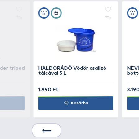
Részletek
Menetes szárba, rod-podra vagy v
horgászbot nyél felöli oldalán cé
KAPCSOLÓDÓ TERMÉKEK
6