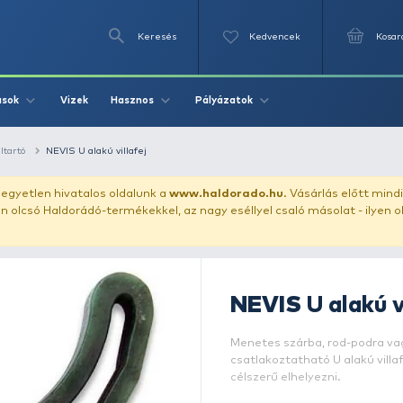
Keresés
Videók
Vizek
Írások
Hasznos
Pályázat
bottartófej és nyéltartó
NEVIS U alakú villafej
uházunkat!
Az egyetlen hivatalos oldalunk a
www.haldor
ozol feltűnően olcsó Haldorádó-termékekkel, az nagy eséll