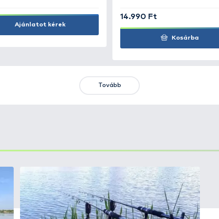
KIEMELT AJÁNLATOK
KIÁRUSÍTÁS
+15
Ft