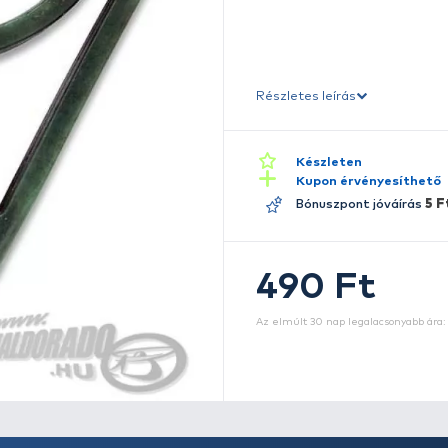
Me
cs
cé
Ré