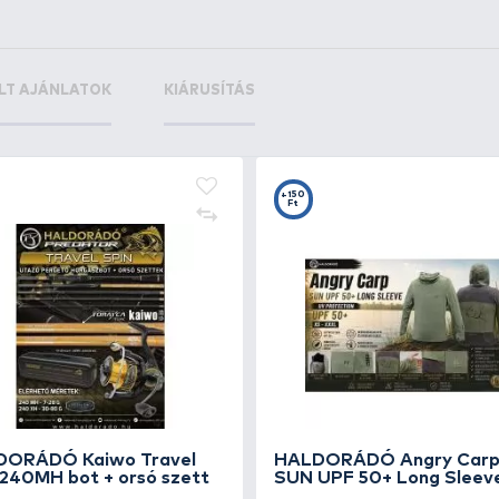
+32
+1
Ft
F
NEVIS Szivacsos Feeder
CA
bottartó fej széles
ke
3.190 Ft
13
Kosárba