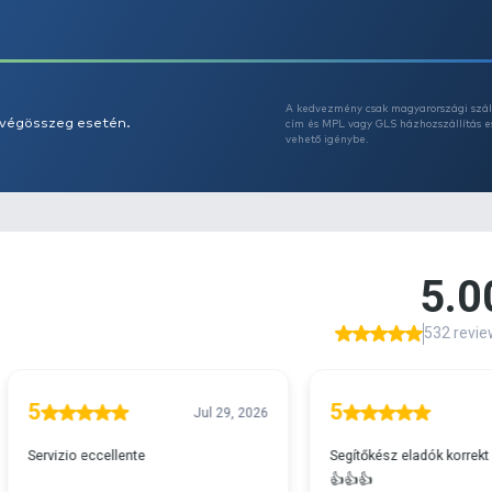
Az
A
s 29990 feletti végösszeg esetén.
c
v