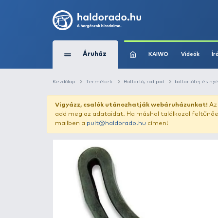
Áruház
KAIWO
Kezdőlap
Termékek
Bottartó, rod pod
Vigyázz, csalók utánozhatják webár
add meg az adataidat. Ha máshol találk
mailben a
pult@haldorado.hu
címen!