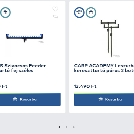
illafejek nélküli (buzzer bar) adapterbe csatlakoztatható
lszerű elhelyezni.