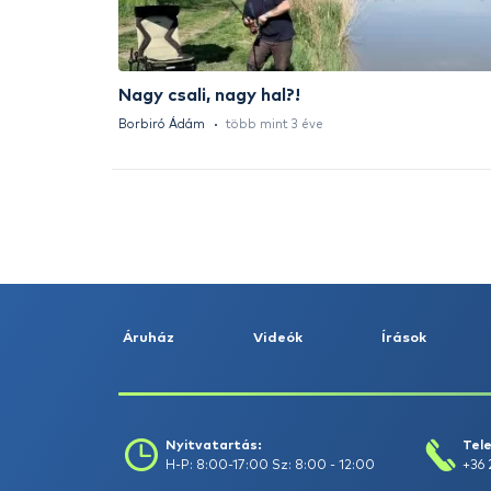
HALDORÁDÓ Kaiwo Travel
Spin 240XH bot + orsó szett
Ajánlatot kérek