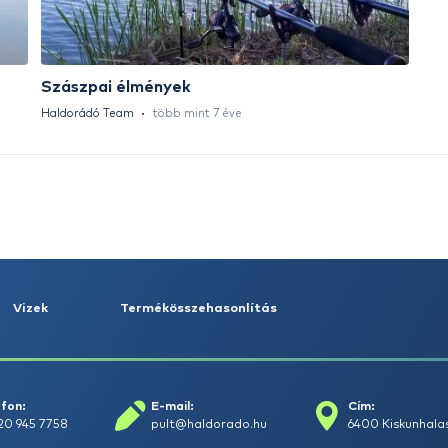
HALDORÁDÓ Kaiwo Travel
HA
Spin 240MH bot + orsó szett
SU
14
Ajánlatot kérek
Tovább