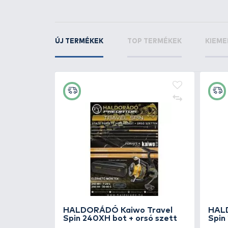
+20
Ft
er tripod
HALDORÁDÓ Vödör csalizó
tálcával 5 L
1.990 Ft
Kosárba