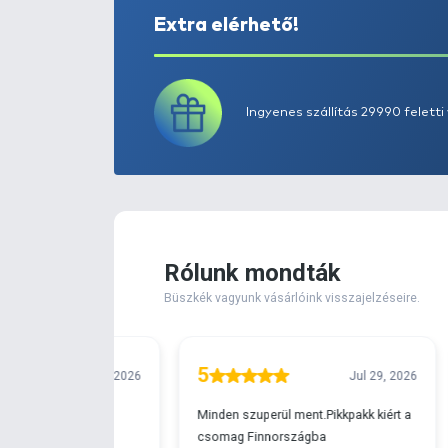
Extra elérhető!
Ingyenes szállítá