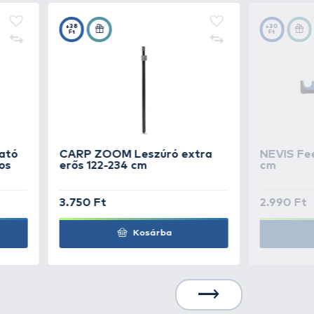
 U alakú villafej, amelyet a