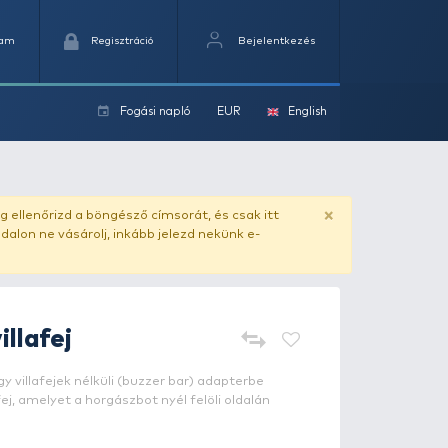
Kedvencek
Kosaram
Regisztráció
Fogási na
ok
ado.hu
. Vásárlás előtt mindig ellenőrizd a böngésző címs
yel csaló másolat - ilyen oldalon ne vásárolj, inkább jel
NEVIS
U alakú villafej