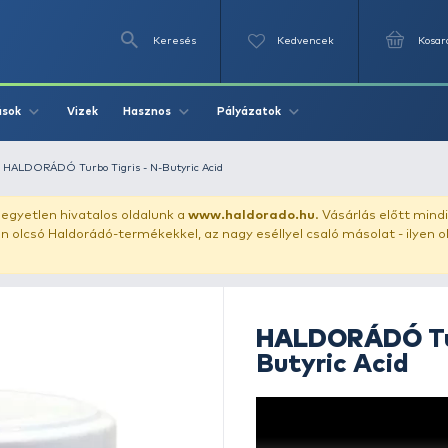
Keresés
Videók
Vizek
Írások
Hasznos
Pályázat
konzerv csalik
HALDORÁDÓ Turbo Tigris - N-Butyric Acid
uházunkat!
Az egyetlen hivatalos oldalunk a
www.haldor
ozol feltűnően olcsó Haldorádó-termékekkel, az nagy eséll