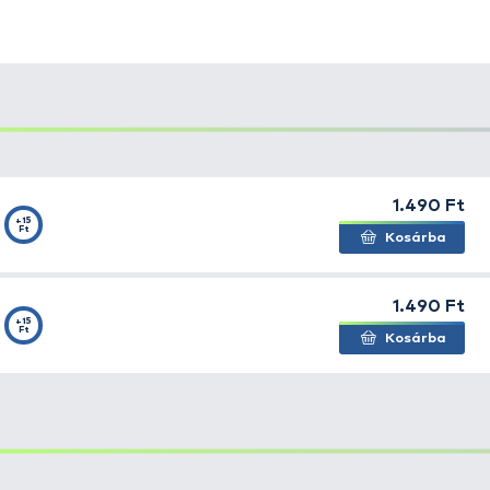
rgászat egyik leghatékonyabb csalifajtája a tigrismog
ltozatokban egyaránt.