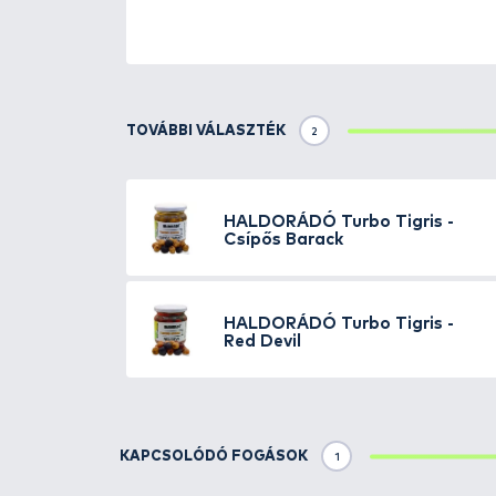
A szelektív ponty - és amurho
palettánkon etető és csalizó vá