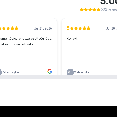
A
s 29990 feletti végösszeg esetén.
c
v