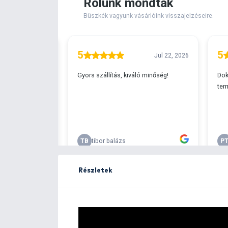
Extra elérhető!
Ingyenes szállítá