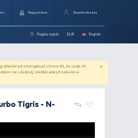
Kedvencek
Kosaram
Regisztráció
Fogási na
ok
ado.hu
. Vásárlás előtt mindig ellenőrizd a böngésző címs
yel csaló másolat - ilyen oldalon ne vásárolj, inkább jel
HALDORÁDÓ
Turbo Tigris - N-