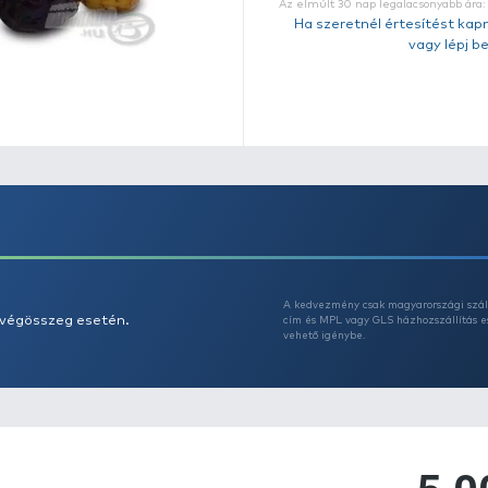
v
A
t
n
í
B
Ut
R
Eg
Az