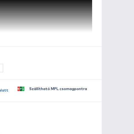
utyric Acid
szletes leírás
lérhető több változatban:
chili + barack
chili + fűszerek
 szelektív ponty - és amurhorgászat egyik leghatékony
igrismogyoró
, amely megtalálható a palettánkon etető é