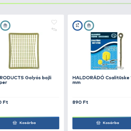
Tigris -
+15
Ft