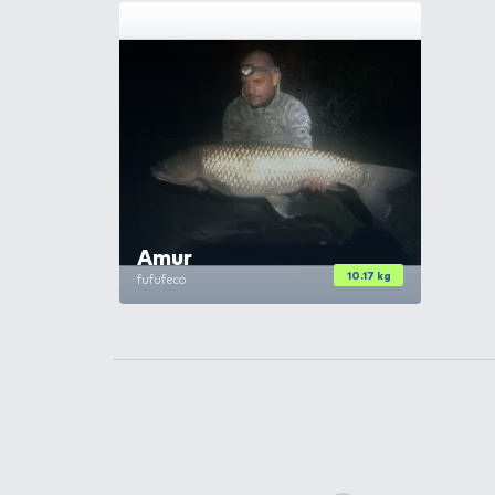
A
Turbo Tigris olyan csalizásr
tigrismogyorót is tartalmaz
. 
ízesítések pedig passzolnak az
Kókusz, Csípős Barack, valamin
TOVÁBBI VÁLASZTÉK
2
HALDORÁDÓ
Turbo 
Csípős Barack