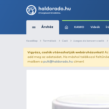
Áruház
KAIWO
Kezdőlap
Termékek
Csali
üveges és 
Vigyázz, csalók utánozhatják webár
add meg az adataidat. Ha máshol találk
mailben a
pult@haldorado.hu
címen!