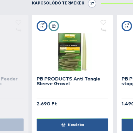
HALDORÁDÓ
Turbo 
Red Devil
KAPCSOLÓDÓ FOGÁSOK
1