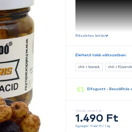
B
Ré
E
A
t