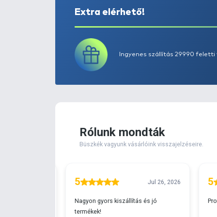
Extra elérhető!
Ingyenes szállítá