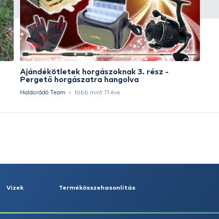
HALDORÁDÓ Kaiwo Travel
HA
Spin 240MH bot + orsó szett
SU
14
Ajánlatot kérek