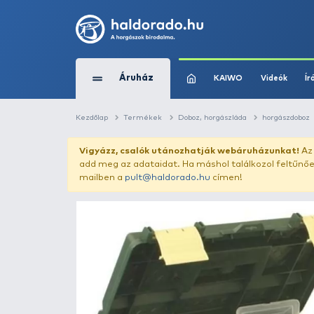
Áruház
KAIWO
Kezdőlap
Termékek
Doboz, horgászláda
Vigyázz, csalók utánozhatják webár
add meg az adataidat. Ha máshol találk
mailben a
pult@haldorado.hu
címen!