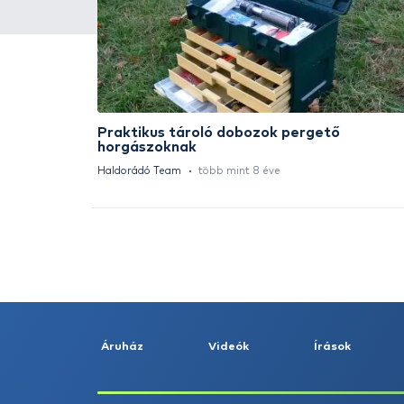
HALDORÁDÓ Kaiwo Travel
Spin 240XH bot + orsó szett
Ajánlatot kérek