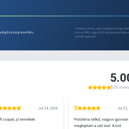
Az
A
s 29990 feletti végösszeg esetén.
c
v