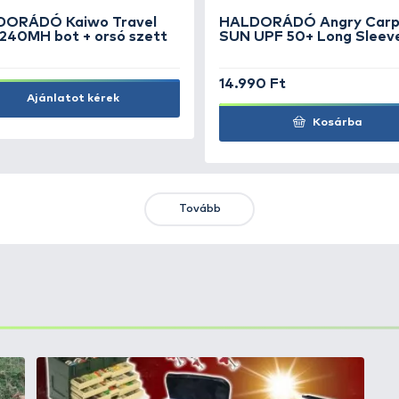
KIEMELT AJÁNLATOK
KIÁRUSÍTÁS
+15
Ft