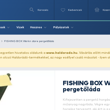
Keresés
Videók
Vizek
Írások
Hasznos
Pályázat
horgászdoboz
FISHING BOX Workn store pergetőláda
uházunkat!
Az egyetlen hivatalos oldalunk a
www.haldor
ozol feltűnően olcsó Haldorádó-termékekkel, az nagy eséll