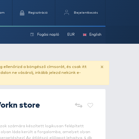
Kedvencek
Kosaram
Regisztráció
Fogási na
ok
ado.hu
. Vásárlás előtt mindig ellenőrizd a böngésző címs
yel csaló másolat - ilyen oldalon ne vásárolj, inkább jel
FISHING BOX
Workn store