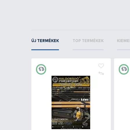
KAPCSOLÓDÓ TERMÉKEK
1
+12
Ft
HALDORÁDÓ Jigfej 3/0 - 10 
1.190 Ft