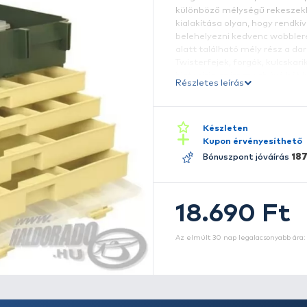
K
m
ho
kü
k
be
al
T
bi
Ré