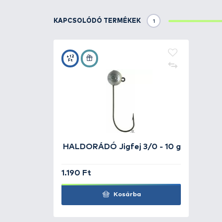
Részletek
Kifejezetten a pergető horgászo
a forgalomba, amelyet olyan horg
mélységű rekeszekkel ellátott fi
áttekinthető módon tudjuk belehe
található mély rész a darabosabb
rendezett tárolását biztosítja a