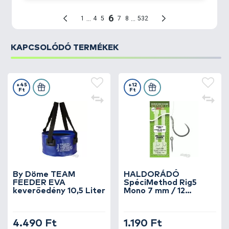
A recept hozzávalóit egész, bontatlan
csomagolásban szállítjuk, tehát nem a receptben
meghatározott részmennyiség kerül kiszállításra!
KAPCSOLÓDÓ TERMÉKEK
+45
+12
Ft
Ft
By Döme TEAM
HALDORÁDÓ
FEEDER EVA
SpéciMethod Rig5
keverőedény 10,5 Liter
Mono 7 mm / 12
barbless
4.490 Ft
1.190 Ft