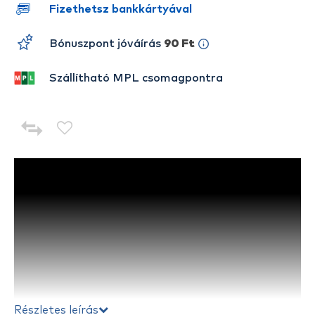
Fizethetsz bankkártyával
Bónuszpont jóváírás
90 Ft
Szállítható MPL csomagpontra
Részletes leírás