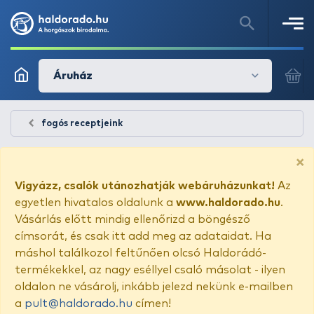
Áruház
fogós receptjeink
×
Vigyázz, csalók utánozhatják webáruházunkat!
Az
egyetlen hivatalos oldalunk a
www.haldorado.hu
.
Vásárlás előtt mindig ellenőrizd a böngésző
címsorát, és csak itt add meg az adataidat. Ha
máshol találkozol feltűnően olcsó Haldorádó-
termékekkel, az nagy eséllyel csaló másolat - ilyen
oldalon ne vásárolj, inkább jelezd nekünk e-mailben
a
pult@haldorado.hu
címen!