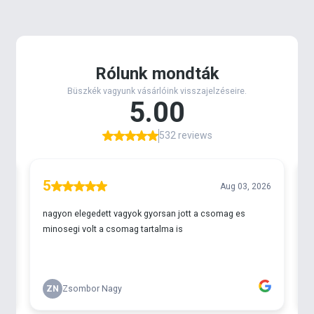
kézzel kicsit szét kell morzsolni az egyveleget, majd
erre rá lehet rostálni egy nagy lyukbőségű törőszita
segítségével az etetőanyagot.
A jól tapadó, darabos eledelből készült gombóc
mellett feltűnő falatot jelent a
LEGEND Pellet
Sinking - Fokhagymás hal
. Ha szeretnénk tovább
tuningolni a kosár tartalmát, akkor a
4S Method
Pellet Spray - Chili & Fokhagyma
lehet
segítségünkre.
Fűszeres összeállítás nagy pontyok horgászatához
-
1 csg Fűszeres hal
- 1 csg Magyar Betyár
- 1 csg Carp Micro Pellet - Aqua Garant Pellet Uni 4
mm
- csali: LEGEND Pellet Sinking - Fokhagymás hal
- plusz aroma: 4S Method Pellet Spray - Chili &
Fokhagyma