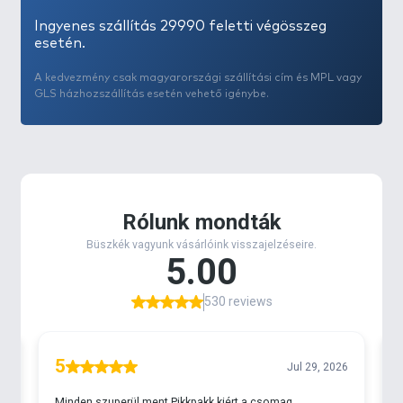
Ingyenes szállítás 29990 feletti végösszeg
esetén.
A kedvezmény csak magyarországi szállítási cím és MPL vagy
GLS házhozszállítás esetén vehető igénybe.