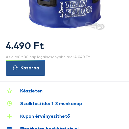
4.490 Ft
Az elmúlt 30 nap legalacsonyabb ára: 4.040 Ft
Kosárba
Készleten
Szállítási idő: 1-3 munkanap
Kupon érvényesíthető