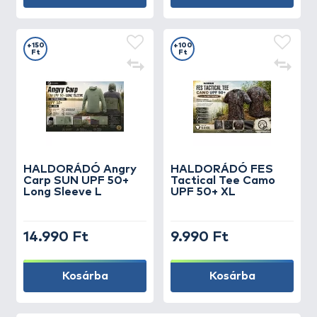
+150
+100
Ft
Ft
HALDORÁDÓ Angry
HALDORÁDÓ FES
Carp SUN UPF 50+
Tactical Tee Camo
Long Sleeve L
UPF 50+ XL
14.990 Ft
9.990 Ft
Kosárba
Kosárba