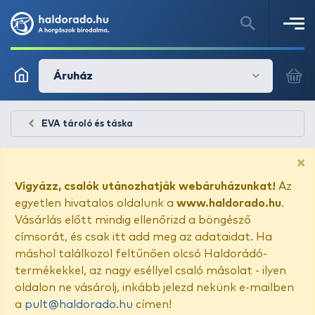
Áruház
EVA tároló és táska
×
Vigyázz, csalók utánozhatják webáruházunkat!
Az
egyetlen hivatalos oldalunk a
www.haldorado.hu
.
Vásárlás előtt mindig ellenőrizd a böngésző
címsorát, és csak itt add meg az adataidat. Ha
máshol találkozol feltűnően olcsó Haldorádó-
termékekkel, az nagy eséllyel csaló másolat - ilyen
oldalon ne vásárolj, inkább jelezd nekünk e-mailben
a
pult@haldorado.hu
címen!