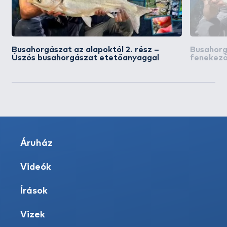
Busahorgászat az alapoktól 2. rész –
Busahorgá
Úszós busahorgászat etetőanyaggal
fenekező
Áruház
Videók
Írások
Vizek