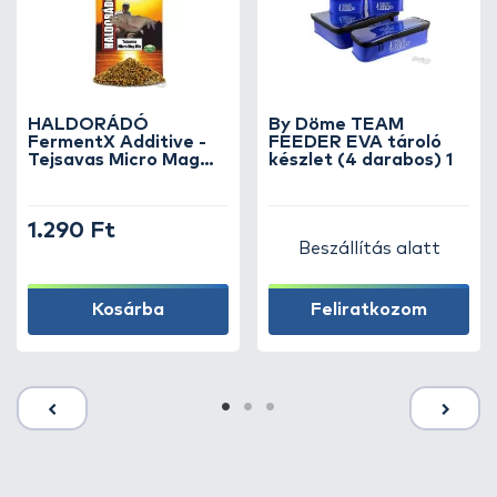
HALDORÁDÓ
By Döme TEAM
FermentX Additive -
FEEDER EVA tároló
Tejsavas Micro Mag
készlet (4 darabos) 1
Mix
1.290 Ft
Beszállítás alatt
Kosárba
Feliratkozom