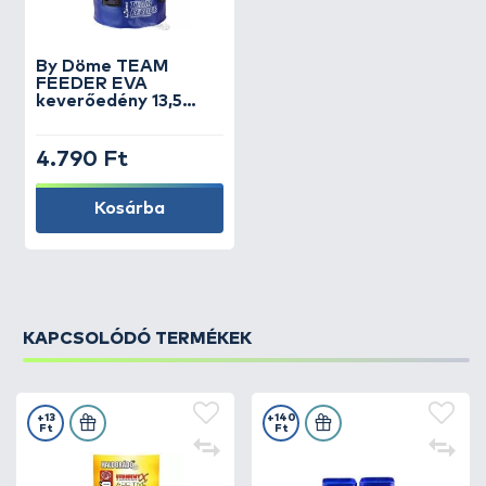
By Döme
TEAM
FEEDER EVA
keverőedény 13,5
Liter
4.790 Ft
Kosárba
KAPCSOLÓDÓ TERMÉKEK
+13
+140
Ft
Ft