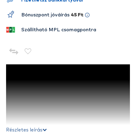
Fizethetsz bankkártyával
Bónuszpont jóváírás
45 Ft
Szállítható MPL csomagpontra
Részletes leírás